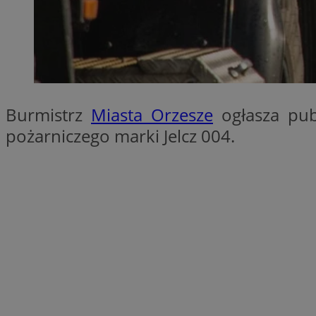
SessID
QeSessID
MvSessID
VISITOR_PRIVACY_
Burmistrz
Miasta Orzesze
ogłasza pub
pożarniczego marki Jelcz 004.
__cf_bm
CookieScriptConse
__cf_bm