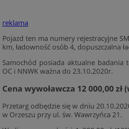
Nazwa
Nazwa
ustat_agfw3qpwXtz
Nazwa
reklama
ustat_8hezdrw6jXd
_clck
__gads
openstat_12e0dbc
Pojazd ten ma numery rejestracyjne SM
openstat_gid
km, ładowność osób 4, dopuszczalna ła
_ga
MR
openstat_axigzz1m6
ustat_Xljcjgyrsdcu
Samochód posiada aktualne badania 
ANONCHK
__Secure-YNID
OC i NNWK ważna do 23.10.2020r.
WMF-Uniq
_clsk
ustat_b6x6h2kseuk
__Secure-
Cena wywoławcza 12 000,00 zł 
ROLLOUT_TOKEN
ustat_bl8Xwye1zkqx
ustat_bt5j7dtfgm4
_ga_1ZETYXEVYH
Przetarg odbędzie się w dniu 20.10.202
ustat_yzw2k52aXskv
w Orzeszu przy ul. św. Wawrzyńca 21.
_fbp
FCCDCF
ustat_htx5jy2dajf
__eoi