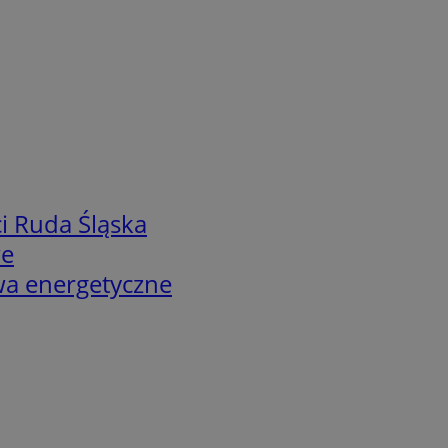
i Ruda Śląska
we
twa energetyczne