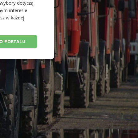
 wybory dotyczą
nym interesie
sz w każdej
DO PORTALU
esklasyfikowane
ane
owanie użytkownika i
j.