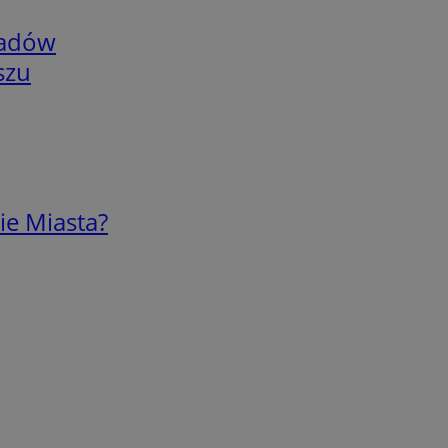
adów
szu
ie Miasta?