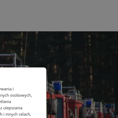
ywania i
danych osobowych,
etlania
az ulepszania
 i innych celach,