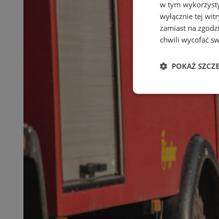
w tym wykorzysty
wyłącznie tej wi
zamiast na zgodz
chwili wycofać s
POKAŻ SZCZ
Niezbędne
Ni
Niezbędne pliki cook
zarządzanie kontem. 
Nazwa