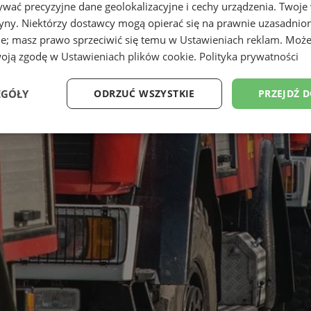
wać precyzyjne dane geolokalizacyjne i cechy urządzenia. Twoje
tryny. Niektórzy dostawcy mogą opierać się na prawnie uzasadnio
ie; masz prawo sprzeciwić się temu w
Ustawieniach reklam
. Może
woją zgodę w
Ustawieniach plików cookie
.
Polityka prywatności
EGÓŁY
ODRZUĆ WSZYSTKIE
PRZEJDŹ 
Wydajność
Targetowanie
Funkcjonalność
Ni
ezbędne
Wydajność
Targetowanie
Funkcjonalność
Niesklasyfikow
ie umożliwiają korzystanie z podstawowych funkcji strony internetowej, takich jak log
Bez niezbędnych plików cookie nie można prawidłowo korzystać ze strony internetowe
Provider
/
Okres
Opis
Domena
przechowywania