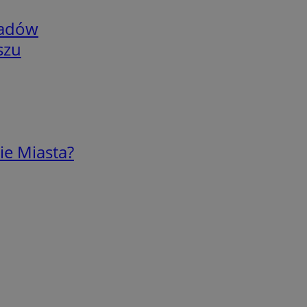
adów
szu
ie Miasta?