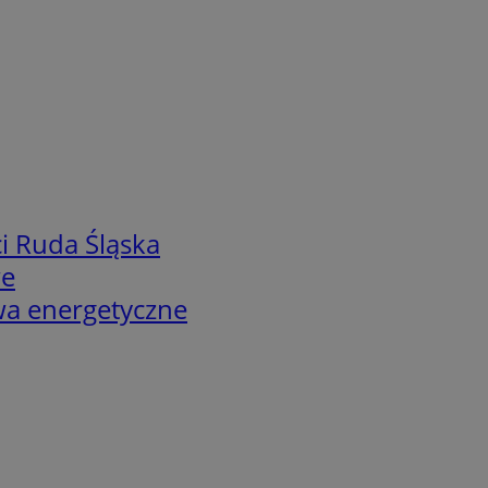
i Ruda Śląska
we
twa energetyczne