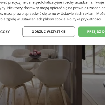
wać precyzyjne dane geolokalizacyjne i cechy urządzenia. Twoje
tryny. Niektórzy dostawcy mogą opierać się na prawnie uzasadnio
ie; masz prawo sprzeciwić się temu w
Ustawieniach reklam
. Może
woją zgodę w
Ustawieniach plików cookie
.
Polityka prywatności
EGÓŁY
ODRZUĆ WSZYSTKIE
PRZEJDŹ 
Wydajność
Targetowanie
Funkcjonalność
Ni
ezbędne
Wydajność
Targetowanie
Funkcjonalność
Niesklasyfikow
ie umożliwiają korzystanie z podstawowych funkcji strony internetowej, takich jak log
Bez niezbędnych plików cookie nie można prawidłowo korzystać ze strony internetowe
Provider
/
Okres
Opis
Domena
przechowywania