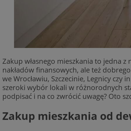
SessID
QeSessID
MvSessID
VISITOR_PRIVACY_
Zakup własnego mieszkania to jedna z n
nakładów finansowych, ale też dobrego
__cf_bm
we Wrocławiu, Szczecinie, Legnicy czy 
szeroki wybór lokali w różnorodnych s
CookieScriptConse
podpisać i na co zwrócić uwagę? Oto s
__cf_bm
Zakup mieszkania od de