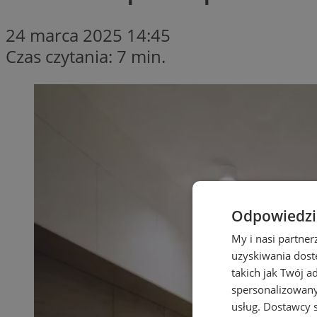
24 marca 2025 14:45
Czas czytania: 7 min.
Odpowiedzia
My i nasi partne
uzyskiwania dost
takich jak Twój a
spersonalizowanyc
usług.
Dostawcy s