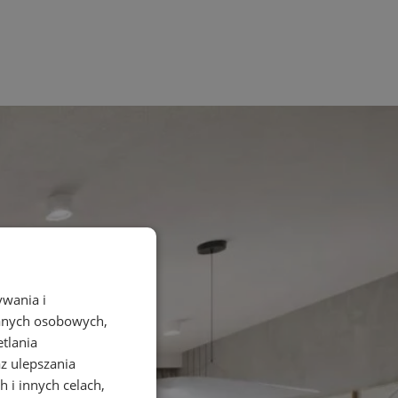
ywania i
danych osobowych,
etlania
az ulepszania
 i innych celach,