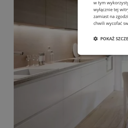
w tym wykorzysty
wyłącznie tej wi
zamiast na zgodz
chwili wycofać s
POKAŻ SZCZ
Niezbędne
Ni
Niezbędne pliki cook
zarządzanie kontem. 
Nazwa