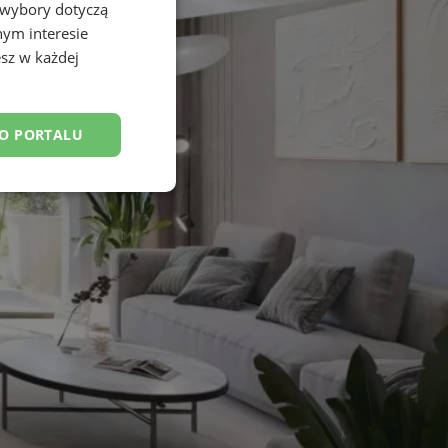
 wybory dotyczą
nym interesie
sz w każdej
DO PORTALU
esklasyfikowane
ane
owanie użytkownika i
j.