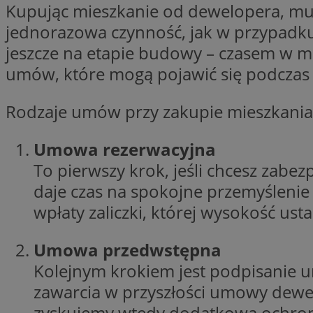
Kupując mieszkanie od dewelopera, mus
Nazwa
jednorazowa czynność, jak w przypadku
Nazwa
ustat_agfw3qpwXtz
Nazwa
jeszcze na etapie budowy – czasem w mom
ustat_8hezdrw6jXd
_clck
umów, które mogą pojawić się podczas t
__gads
openstat_12e0dbc
openstat_gid
Rodzaje umów przy zakupie mieszkania
_ga
MR
openstat_axigzz1m6
ustat_Xljcjgyrsdcu
Umowa rezerwacyjna
ANONCHK
__Secure-YNID
To pierwszy krok, jeśli chcesz zab
WMF-Uniq
daje czas na spokojne przemyślenie
_clsk
ustat_b6x6h2kseuk
__Secure-
wpłaty zaliczki, której wysokość usta
ROLLOUT_TOKEN
ustat_bl8Xwye1zkqx
ustat_bt5j7dtfgm4
Umowa przedwstępna
_ga_1ZETYXEVYH
ustat_yzw2k52aXskv
Kolejnym krokiem jest podpisanie 
_fbp
FCCDCF
ustat_htx5jy2dajf
zawarcia w przyszłości umowy dewel
zyskujemy wtedy dodatkową ochro
__eoi