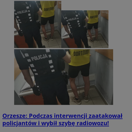
Orzesze: Podczas interwencji zaatakował
policjantów i wybił szybę radiowozu!