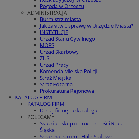
Pogoda w Orzeszu
ADMINISTRACJA
Burmistrz miasta
Jak załatwić sprawę w Urzędzie Miasta?
INSTYTUCJE
Urząd Stanu Cywilnego
MOPS
Urząd Skarbowy
ZUS
Urząd Pracy
Komenda Miejska Policji
Straż Miejska
Straż Pożarna
Prokuratura Rejonowa
KATALOG FIRM
KATALOG FIRM
Dodaj firmę do katalogu
POLECAMY
Skup.io - skup nieruchomości Ruda
Śląska
Smarthalls.com - Hale Stalowe