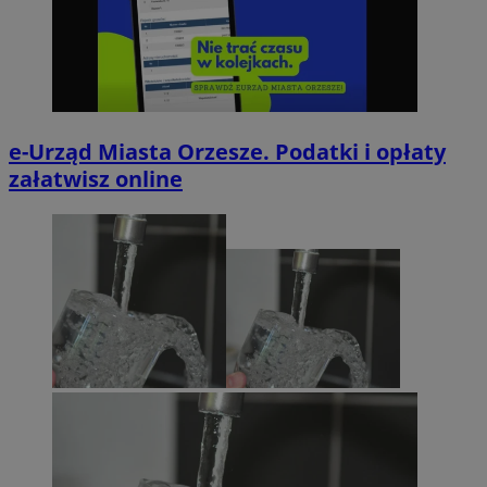
e-Urząd Miasta Orzesze. Podatki i opłaty
załatwisz online