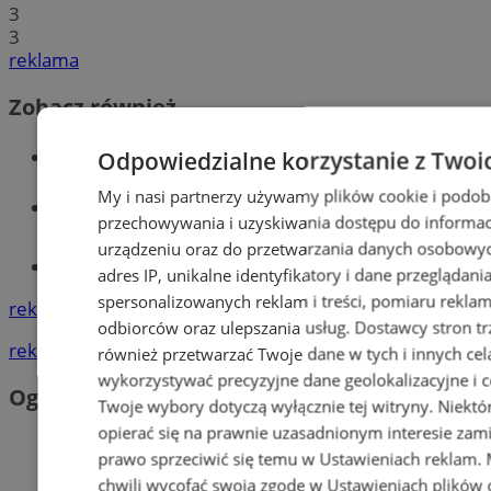
3
3
reklama
Zobacz również
Wiadomości kryminalne w Orzeszu
Odpowiedzialne korzystanie z Twoi
My i nasi partnerzy używamy plików cookie i podob
Wiadomości lokalne
przechowywania i uzyskiwania dostępu do informac
urządzeniu oraz do przetwarzania danych osobowych
Tworzenie stron www - Orzesze
adres IP, unikalne identyfikatory i dane przeglądani
spersonalizowanych reklam i treści, pomiaru reklam i
reklama
odbiorców oraz ulepszania usług.
Dostawcy stron tr
reklama
również przetwarzać Twoje dane w tych i innych cel
wykorzystywać precyzyjne dane geolokalizacyjne i c
Ogłoszenia
Twoje wybory dotyczą wyłącznie tej witryny. Niekt
opierać się na prawnie uzasadnionym interesie zami
prawo sprzeciwić się temu w
Ustawieniach reklam
.
chwili wycofać swoją zgodę w
Ustawieniach plików 