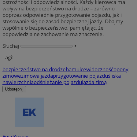
ostrożności i odpowiedzialności. Każdy kierowca ma
wpływ na bezpieczeństwo na drodze – zarówno
poprzez odpowiednie przygotowanie pojazdu, jak i
stosowanie się do zasad bezpiecznej jazdy. Dbajmy
wspólnie o bezpieczeństwo, pamiętając, że
odpowiedzialne zachowanie ma znaczenie.
Słuchaj
⏵︎
Tagi:
bezpieczeństwo na drodze
hamulce
widoczność
opony
zimowe
zimowa jazda
przygotowanie pojazdu
śliska
nawierzchnia
odśnieżanie pojazdu
jazda zimą
Udostępnij
Ewa Kurpas