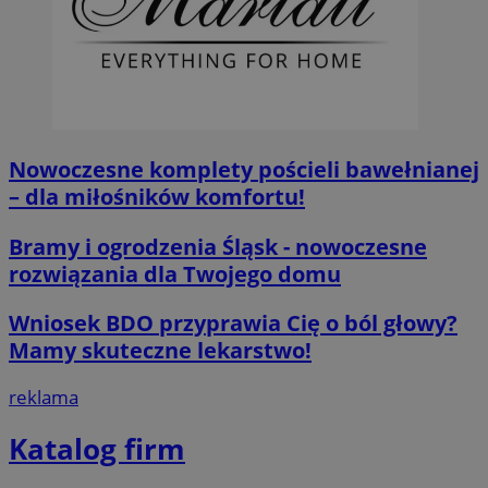
__cf_bm
29 minut 55
Cloudflare
sekund
Inc.
.twitter.com
Nowoczesne komplety pościeli bawełnianej
– dla miłośników komfortu!
Bramy i ogrodzenia Śląsk - nowoczesne
rozwiązania dla Twojego domu
Wniosek BDO przyprawia Cię o ból głowy?
Mamy skuteczne lekarstwo!
Nazwa
Provider
/
Dome
Provider
/
Okres
Nazwa
Opis
reklama
Domena
przechowywania
ustat_agfw3qpwXtzumy9y6uj2bdltvfr72d
.ustat.info
Provider
/
Okres
Nazwa
Op
_clck
.orzesze.com.pl
11 miesięcy 4
Ten pl
Domena
przechowywania
Katalog firm
ustat_8hezdrw6jXdviqr1lbz8mnhdXttsgy
.ustat.info
tygodnie
śledzen
użytko
__gads
1 rok
Te
Google LLC
openstat_12e0dbcv8zs0ve4gkmvw2X3clrswu6
.openstat.eu
na str
po
.orzesze.com.pl