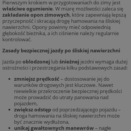
Pierwszym krokiem w przygotowaniach do zimy jest
właściwe ogumienie
. W miarę możliwości zaleca się
zakładanie opon zimowych
, które zapewniają lepszą
przyczepność i skracają drogę hamowania na śliskiej
nawierzchni. Opony powinny mieć odpowiednią
głębokość bieżnika, a ich ciśnienie należy regularnie
kontrolować.
Zasady bezpiecznej jazdy po śliskiej nawierzchni
Jazda po
oblodzonej
lub
śnieżnej
jezdni wymaga dużej
ostrożności i przestrzegania kilku podstawowych zasad:
zmniejsz prędkość
– dostosowanie jej do
warunków drogowych jest kluczowe. Nawet
niewielkie przekroczenie bezpiecznej prędkości
może prowadzić do utraty panowania nad
pojazdem,
zwiększ odstęp
od poprzedzającego pojazdu –
droga hamowania na śliskiej nawierzchni może
być znacznie wydłużona,
unikaj gwałtownych manewrów
– nagłe