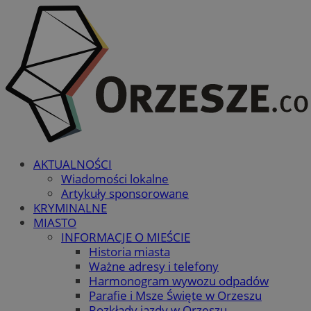
AKTUALNOŚCI
Wiadomości lokalne
Artykuły sponsorowane
KRYMINALNE
MIASTO
INFORMACJE O MIEŚCIE
Historia miasta
Ważne adresy i telefony
Harmonogram wywozu odpadów
Parafie i Msze Święte w Orzeszu
Rozkłady jazdy w Orzeszu