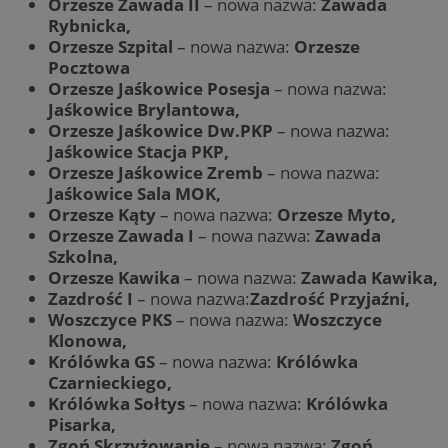
Orzesze Zawada II
– nowa nazwa:
Zawada
Rybnicka,
Orzesze Szpital
– nowa nazwa:
Orzesze
Pocztowa
Orzesze Jaśkowice Posesja
– nowa nazwa:
Jaśkowice Brylantowa,
Orzesze Jaśkowice Dw.PKP
– nowa nazwa:
Jaśkowice Stacja PKP,
Orzesze Jaśkowice Zremb
– nowa nazwa:
Jaśkowice Sala MOK,
Orzesze Kąty
– nowa nazwa:
Orzesze Myto,
Orzesze Zawada I
– nowa nazwa:
Zawada
Szkolna,
Orzesze Kawika
– nowa nazwa:
Zawada Kawika,
Zazdrość I
– nowa nazwa:
Zazdrość Przyjaźni,
Woszczyce PKS
– nowa nazwa:
Woszczyce
Klonowa,
Królówka GS
– nowa nazwa:
Królówka
Czarnieckiego,
Królówka Sołtys
– nowa nazwa:
Królówka
Pisarka,
Zgoń Skrzyżowanie
– nowa nazwa:
Zgoń