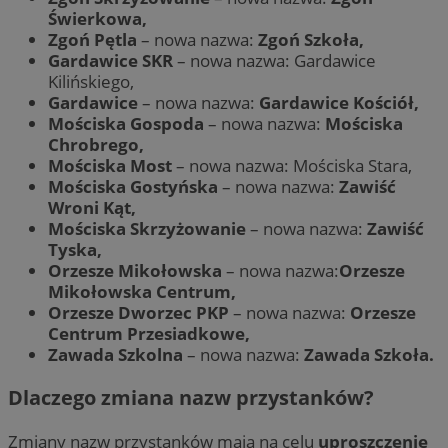
Świerkowa,
Zgoń Pętla
– nowa nazwa:
Zgoń Szkoła,
Gardawice SKR
– nowa nazwa:
Gardawice
Kilińskiego,
Gardawice
– nowa nazwa:
Gardawice Kościół,
Mościska Gospoda
– nowa nazwa:
Mościska
Chrobrego,
Mościska Most
– nowa nazwa:
Mościska Stara,
Mościska Gostyńska
– nowa nazwa:
Zawiść
Wroni Kąt,
Mościska Skrzyżowanie
– nowa nazwa:
Zawiść
Tyska,
Orzesze Mikołowska
– nowa nazwa:
Orzesze
Mikołowska Centrum,
Orzesze Dworzec PKP
– nowa nazwa:
Orzesze
Centrum Przesiadkowe,
Zawada Szkolna
– nowa nazwa:
Zawada Szkoła.
Dlaczego zmiana nazw przystanków?
Zmiany nazw przystanków mają na celu
uproszczenie