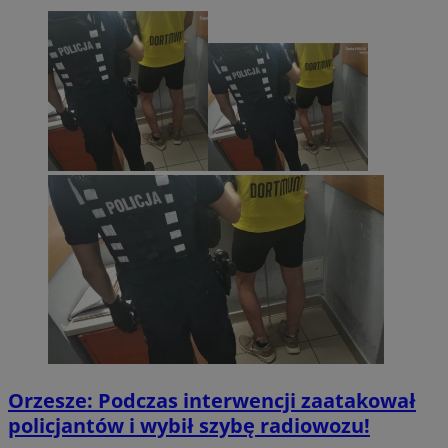
Orzesze: Podczas interwencji zaatakował
policjantów i wybił szybę radiowozu!