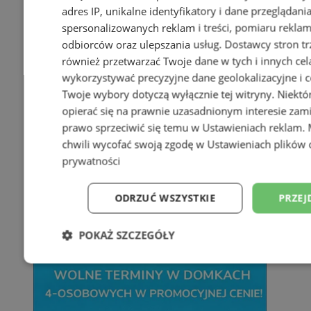
adres IP, unikalne identyfikatory i dane przeglądani
spersonalizowanych reklam i treści, pomiaru reklam i
odbiorców oraz ulepszania usług.
Dostawcy stron tr
również przetwarzać Twoje dane w tych i innych cel
wykorzystywać precyzyjne dane geolokalizacyjne i c
Twoje wybory dotyczą wyłącznie tej witryny. Niekt
opierać się na prawnie uzasadnionym interesie zami
prawo sprzeciwić się temu w
Ustawieniach reklam
.
chwili wycofać swoją zgodę w
Ustawieniach plików 
prywatności
ODRZUĆ WSZYSTKIE
PRZEJ
POKAŻ SZCZEGÓŁY
Niezbędne
Wydajność
Targetowani