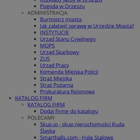
Pogoda w Orzeszu
ADMINISTRACJA
Burmistrz miasta
Jak załatwić sprawę w Urzędzie Miasta?
INSTYTUCJE
Urząd Stanu Cywilnego
MOPS
Urząd Skarbowy
ZUS
Urząd Pracy
Komenda Miejska Policji
Straż Miejska
Straż Pożarna
Prokuratura Rejonowa
KATALOG FIRM
KATALOG FIRM
Dodaj firmę do katalogu
POLECAMY
Skup.io - skup nieruchomości Ruda
Śląska
Smarthalls.com - Hale Stalowe