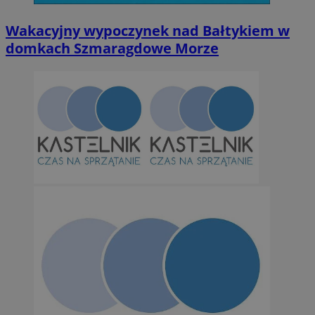
Niesklasyfikowane
Wakacyjny wypoczynek nad Bałtykiem w
domkach Szmaragdowe Morze
Niezbędne
Wydajność
Targetowanie
Funkcjonalno
Niezbędne pliki cookie umożliwiają korzystanie z podstawowych fun
takich jak logowanie użytkownika i zarządzanie kontem. Bez niezb
można prawidłowo korzystać ze strony internetowej.
Provider
/
Okres
Nazwa
Domena
przechowywan
SessID
orzesze.com.pl
1 rok
QeSessID
orzesze.com.pl
1 rok
MvSessID
orzesze.com.pl
1 rok