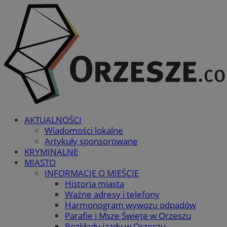
AKTUALNOŚCI
Wiadomości lokalne
Artykuły sponsorowane
KRYMINALNE
MIASTO
INFORMACJE O MIEŚCIE
Historia miasta
Ważne adresy i telefony
Harmonogram wywozu odpadów
Parafie i Msze Święte w Orzeszu
Rozkłady jazdy w Orzeszu