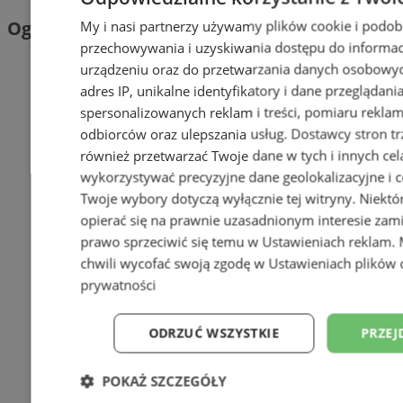
Ogłoszenia
My i nasi partnerzy używamy plików cookie i podob
przechowywania i uzyskiwania dostępu do informac
urządzeniu oraz do przetwarzania danych osobowych
adres IP, unikalne identyfikatory i dane przeglądani
spersonalizowanych reklam i treści, pomiaru reklam i
odbiorców oraz ulepszania usług.
Dostawcy stron tr
również przetwarzać Twoje dane w tych i innych cel
wykorzystywać precyzyjne dane geolokalizacyjne i c
Twoje wybory dotyczą wyłącznie tej witryny. Niekt
opierać się na prawnie uzasadnionym interesie zami
prawo sprzeciwić się temu w
Ustawieniach reklam
.
chwili wycofać swoją zgodę w
Ustawieniach plików 
prywatności
ODRZUĆ WSZYSTKIE
PRZEJ
POKAŻ SZCZEGÓŁY