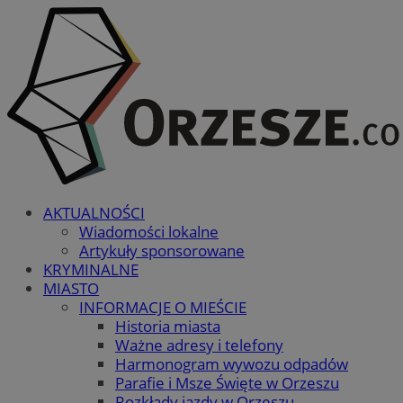
AKTUALNOŚCI
Wiadomości lokalne
Artykuły sponsorowane
KRYMINALNE
MIASTO
INFORMACJE O MIEŚCIE
Historia miasta
Ważne adresy i telefony
Harmonogram wywozu odpadów
Parafie i Msze Święte w Orzeszu
Rozkłady jazdy w Orzeszu