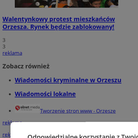
Walentynkowy protest mieszkańców
Orzesza. Rynek będzie zablokowany!
3
3
reklama
Zobacz również
Wiadomości kryminalne w Orzeszu
Wiadomości lokalne
Tworzenie stron www - Orzesze
reklama
reklama
Odpowiedzialne korzystanie z Twoi