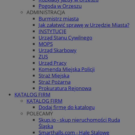
Pogoda w Orzeszu
ADMINISTRACJA
Burmistrz miasta
Jak załatwić sprawę w Urzędzie Miasta?
INSTYTUCJE
Urząd Stanu Cywilnego
MOPS
Urząd Skarbowy
ZUS
Urząd Pracy
Komenda Miejska Policji
Straż Miejska
Straż Pożarna
Prokuratura Rejonowa
KATALOG FIRM
KATALOG FIRM
Dodaj firmę do katalogu
POLECAMY
Skup.io - skup nieruchomości Ruda
Śląska
Smarthalls.com - Hale Stalowe