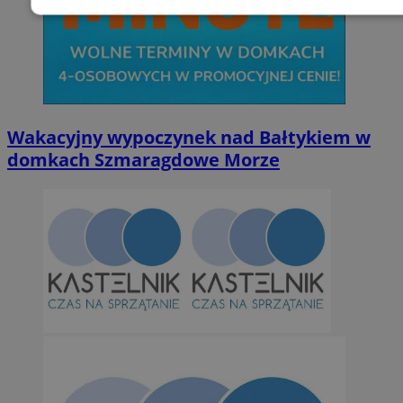
Niezbędne
Wydajność
Targetowani
Niesklasyfikowane
Wakacyjny wypoczynek nad Bałtykiem w
domkach Szmaragdowe Morze
Niezbędne
Wydajność
Targetowanie
Funkcjonalno
Niezbędne pliki cookie umożliwiają korzystanie z podstawowych fun
takich jak logowanie użytkownika i zarządzanie kontem. Bez niezb
można prawidłowo korzystać ze strony internetowej.
Provider
/
Okres
Nazwa
Domena
przechowywan
SessID
orzesze.com.pl
1 rok
QeSessID
orzesze.com.pl
1 rok