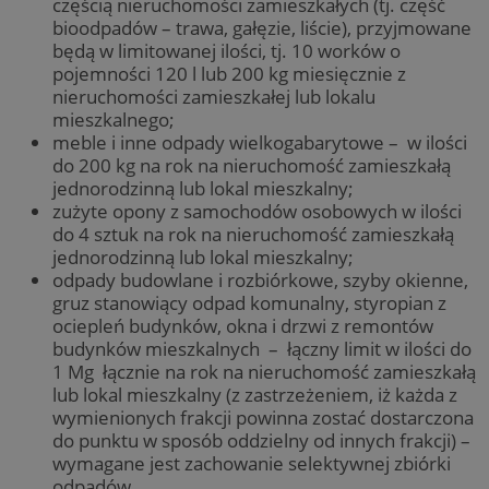
częścią nieruchomości zamieszkałych (tj. część
bioodpadów – trawa, gałęzie, liście), przyjmowane
będą w limitowanej ilości, tj. 10 worków o
pojemności 120 l lub 200 kg miesięcznie z
nieruchomości zamieszkałej lub lokalu
mieszkalnego;
meble i inne odpady wielkogabarytowe – w ilości
do 200 kg na rok na nieruchomość zamieszkałą
jednorodzinną lub lokal mieszkalny;
zużyte opony z samochodów osobowych w ilości
do 4 sztuk na rok na nieruchomość zamieszkałą
jednorodzinną lub lokal mieszkalny;
odpady budowlane i rozbiórkowe, szyby okienne,
gruz stanowiący odpad komunalny, styropian z
ociepleń budynków, okna i drzwi z remontów
budynków mieszkalnych – łączny limit w ilości do
1 Mg łącznie na rok na nieruchomość zamieszkałą
lub lokal mieszkalny (z zastrzeżeniem, iż każda z
wymienionych frakcji powinna zostać dostarczona
do punktu w sposób oddzielny od innych frakcji) –
wymagane jest zachowanie selektywnej zbiórki
odpadów.