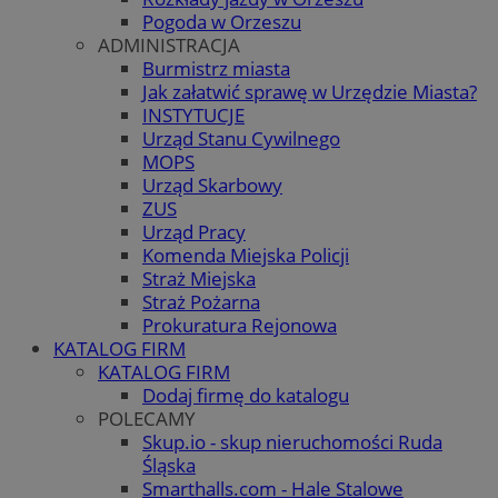
Pogoda w Orzeszu
ADMINISTRACJA
Burmistrz miasta
Jak załatwić sprawę w Urzędzie Miasta?
INSTYTUCJE
Urząd Stanu Cywilnego
MOPS
Urząd Skarbowy
ZUS
Urząd Pracy
Komenda Miejska Policji
Straż Miejska
Straż Pożarna
Prokuratura Rejonowa
KATALOG FIRM
KATALOG FIRM
Dodaj firmę do katalogu
POLECAMY
Skup.io - skup nieruchomości Ruda
Śląska
Smarthalls.com - Hale Stalowe