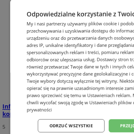
Odpowiedzialne korzystanie z Twoi
My i nasi partnerzy używamy plików cookie i podob
przechowywania i uzyskiwania dostępu do informac
urządzeniu oraz do przetwarzania danych osobowych
adres IP, unikalne identyfikatory i dane przeglądani
spersonalizowanych reklam i treści, pomiaru reklam i
odbiorców oraz ulepszania usług.
Dostawcy stron tr
również przetwarzać Twoje dane w tych i innych cel
wykorzystywać precyzyjne dane geolokalizacyjne i c
Twoje wybory dotyczą wyłącznie tej witryny. Niekt
opierać się na prawnie uzasadnionym interesie zami
prawo sprzeciwić się temu w
Ustawieniach reklam
.
chwili wycofać swoją zgodę w
Ustawieniach plików 
Informacje dotyczące odbioru odpadów
prywatności
komunalnych na terenie Orzesza
ODRZUĆ WSZYSTKIE
PRZEJ
5