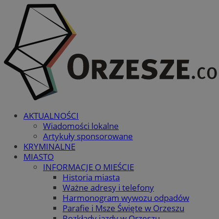
AKTUALNOŚCI
Wiadomości lokalne
Artykuły sponsorowane
KRYMINALNE
MIASTO
INFORMACJE O MIEŚCIE
Historia miasta
Ważne adresy i telefony
Harmonogram wywozu odpadów
Parafie i Msze Święte w Orzeszu
Rozkłady jazdy w Orzeszu