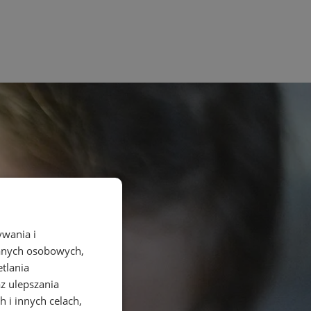
ywania i
danych osobowych,
etlania
az ulepszania
 i innych celach,