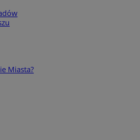
adów
szu
ie Miasta?