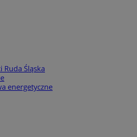
i Ruda Śląska
we
twa energetyczne