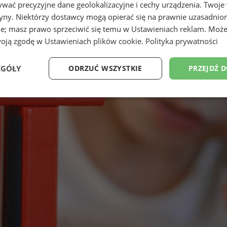
wać precyzyjne dane geolokalizacyjne i cechy urządzenia. Twoje
tryny. Niektórzy dostawcy mogą opierać się na prawnie uzasadnio
ie; masz prawo sprzeciwić się temu w
Ustawieniach reklam
. Może
woją zgodę w
Ustawieniach plików cookie
.
Polityka prywatności
EGÓŁY
ODRZUĆ WSZYSTKIE
PRZEJDŹ 
Wydajność
Targetowanie
Funkcjonalność
Ni
ezbędne
Wydajność
Targetowanie
Funkcjonalność
Niesklasyfikow
ie umożliwiają korzystanie z podstawowych funkcji strony internetowej, takich jak log
Bez niezbędnych plików cookie nie można prawidłowo korzystać ze strony internetowe
Provider
/
Okres
Opis
Domena
przechowywania