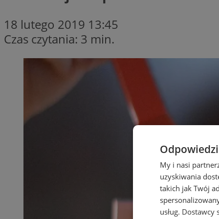
18 lutego 2019 13:45
Czas czytania: 3 min.
Odpowiedzia
My i nasi partne
uzyskiwania dost
takich jak Twój a
spersonalizowanyc
usług.
Dostawcy s