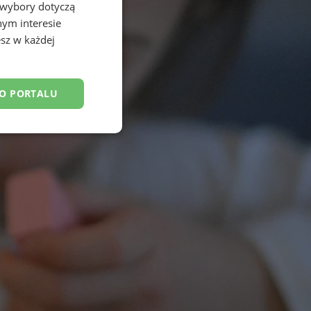
 wybory dotyczą
nym interesie
sz w każdej
DO PORTALU
esklasyfikowane
ane
owanie użytkownika i
j.