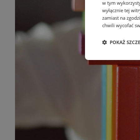
w tym wykorzysty
wyłącznie tej wi
zamiast na zgodz
chwili wycofać s
POKAŻ SZCZ
Niezbędne
Ni
Niezbędne pliki cook
zarządzanie kontem. 
Nazwa