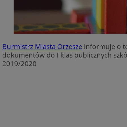
SessID
QeSessID
MvSessID
VISITOR_PRIVACY_
Burmistrz Miasta Orzesze
informuje o t
dokumentów do I klas publicznych szk
2019/2020
__cf_bm
CookieScriptConse
__cf_bm