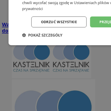
chwili wycofać swoją zgodę w
Ustawieniach plików 
prywatności
ODRZUĆ WSZYSTKIE
PRZEJ
Wakacyjny wypoczynek nad Bałtykiem w
domkach Szmaragdowe Morze
POKAŻ SZCZEGÓŁY
Niezbędne
Wydajność
Targetowani
Niesklasyfikowane
Niezbędne
Wydajność
Targetowanie
Funkcjonalno
Niezbędne pliki cookie umożliwiają korzystanie z podstawowych fun