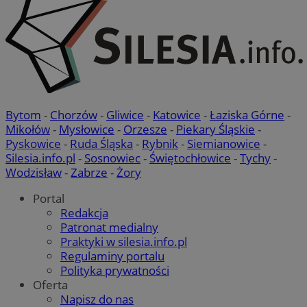
przez 
uż
utrzym
te
et
FCCDCF
.orzesze.com.pl
1 rok
Ten pl
sp
analiz
da
operat
po
__eoi
.orzesze.com.pl
5 miesięcy 4
Ten pl
_fbp
2 miesiące 4
Uż
Meta Platform
tygodnie
nagryw
tygodnie
do
Inc.
użytkow
pr
.orzesze.com.pl
stroną
ta
Bytom
-
Chorzów
-
Gliwice
-
Katowice
-
Łaziska Górne
-
popraw
cz
użytko
r
Mikołów
-
Mysłowice
-
Orzesze
-
Piekary Śląskie
-
wydajn
ze
Pyskowice
-
Ruda Śląska
-
Rybnik
-
Siemianowice
-
_clsk
23 godziny 59
Ten pli
Microsoft
MUID
1 rok
Te
Microsoft
Silesia.info.pl
-
Sosnowiec
-
Świętochłowice
-
Tychy
-
minut
oprogr
.orzesze.com.pl
po
Corporation
Wodzisław
-
Zabrze
-
Żory
Clarity
pr
.bing.com
używa
un
informa
uż
Portal
łączen
us
w jedn
Redakcja
w
celów 
fi
Patronat medialny
Po
ustat_gid
.ustat.info
1 rok
Ten pl
Praktyki w silesia.info.pl
sy
zbieran
ró
Regulaminy portalu
odwied
Mi
strony
Polityka prywatności
śl
jakie s
Oferta
odwied
MUID
1 rok
Te
Microsoft
błędac
Napisz do nas
po
Corporation
intern