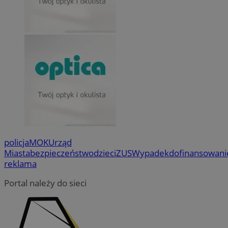
openstat_12e0dbcv8zs0ve4gkmvw2X3clrswu6
.openstat.eu
na str
po
.orzesze.com.pl
popraw
Do
użytko
openstat_gid
.openstat.eu
fi
strony
je
openstat_axigzz1m6jhpfmjgqfcpjh681vzffl
.openstat.eu
se
_ga
1 rok 1 miesiąc
Ta nazw
Google LLC
mo
powiąz
.orzesze.com.pl
ustat_Xljcjgyrsdcuif81fxu0wdi19r2pcv
.ustat.info
co stan
MR
1 tydzień
To
Microsoft
powsze
__Secure-YNID
.youtube.com
Mi
Corporation
anality
uż
.c.clarity.ms
cookie
wy
unikal
WMF-Uniq
.upload.wikimed
in
poprze
we
wygene
identyf
ANONCHK
ustat_b6x6h2kseuk2tnayz1yq0c5x0g5d7c
9 minut 55
.ustat.info
Te
Microsoft
uwzglę
sekund
in
Corporation
żądaniu
sp
ustat_bl8Xwye1zkqx6rf800s01crczl447d
.ustat.info
.c.clarity.ms
służy 
ko
dotycz
in
ustat_bt5j7dtfgm4iqdb9lweganf552c5ln
.ustat.info
sesji i
policja
MOK
Urząd
re
raport
ko
ustat_yzw2k52aXskvi8i0hgkckdzsp1lfus
.ustat.info
Miasta
bezpieczeństwo
dzieci
ZUS
Wypadek
dofinansowani
pr
_clsk
1 dzień
Ten pli
Microsoft
reklama
wi
ustat_htx5jy2dajf03j3m8p1ccx5p87i1mq
.ustat.info
oprogr
orzesze.com.pl
Clarity
__Secure-
.youtube.com
5 miesięcy 4
Uż
Portal należy do sieci
używa
ROLLOUT_TOKEN
tygodnie
za
informa
fu
łączen
ek
w jedn
P
celów 
ko
fu
_ga_1ZETYXEVYH
.orzesze.com.pl
1 rok 1 miesiąc
Ten pl
in