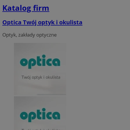
Katalog firm
Optica Twój optyk i okulista
Optyk, zakłady optyczne
__cf_bm
29 minut 55
Cloudflare
sekund
Inc.
.twitter.com
Nazwa
Provider
/
Dome
Provider
/
Okres
Nazwa
Opis
Domena
przechowywania
ustat_agfw3qpwXtzumy9y6uj2bdltvfr72d
.ustat.info
Provider
/
Okres
Nazwa
Op
_clck
.orzesze.com.pl
11 miesięcy 4
Ten pl
Domena
przechowywania
ustat_8hezdrw6jXdviqr1lbz8mnhdXttsgy
.ustat.info
tygodnie
śledzen
użytko
__gads
1 rok
Te
Google LLC