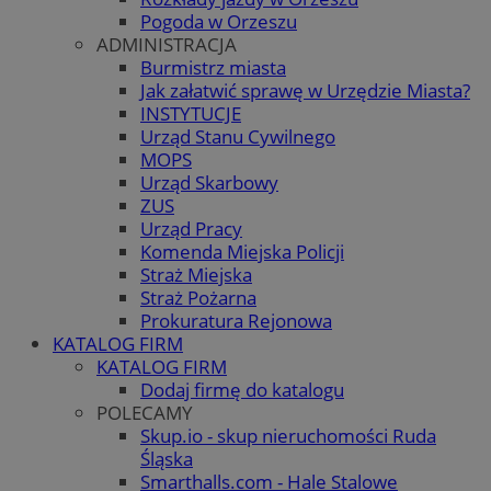
Pogoda w Orzeszu
ADMINISTRACJA
Burmistrz miasta
Jak załatwić sprawę w Urzędzie Miasta?
INSTYTUCJE
Urząd Stanu Cywilnego
MOPS
Urząd Skarbowy
ZUS
Urząd Pracy
Komenda Miejska Policji
Straż Miejska
Straż Pożarna
Prokuratura Rejonowa
KATALOG FIRM
KATALOG FIRM
Dodaj firmę do katalogu
POLECAMY
Skup.io - skup nieruchomości Ruda
Śląska
Smarthalls.com - Hale Stalowe