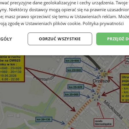
wać precyzyjne dane geolokalizacyjne i cechy urządzenia. Twoje
tryny. Niektórzy dostawcy mogą opierać się na prawnie uzasadnio
ie; masz prawo sprzeciwić się temu w
Ustawieniach reklam
. Może
woją zgodę w
Ustawieniach plików cookie
.
Polityka prywatności
EGÓŁY
ODRZUĆ WSZYSTKIE
PRZEJDŹ 
Wydajność
Targetowanie
Funkcjonalność
Ni
ezbędne
Wydajność
Targetowanie
Funkcjonalność
Niesklasyfikow
ie umożliwiają korzystanie z podstawowych funkcji strony internetowej, takich jak log
Bez niezbędnych plików cookie nie można prawidłowo korzystać ze strony internetowe
Provider
/
Okres
Opis
Domena
przechowywania