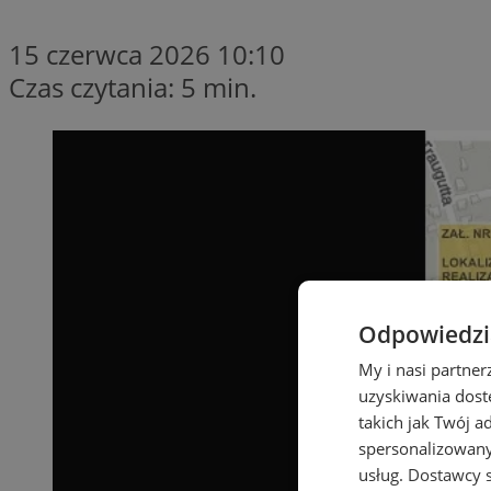
15 czerwca 2026 10:10
Czas czytania: 5 min.
Odpowiedzia
My i nasi partne
uzyskiwania dost
takich jak Twój a
spersonalizowanyc
usług.
Dostawcy s