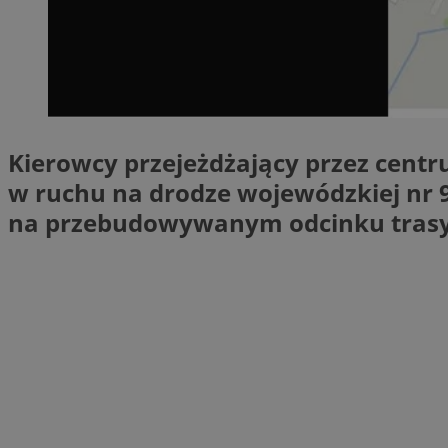
SessID
QeSessID
MvSessID
VISITOR_PRIVACY_
Kierowcy przejeżdżający przez cent
w ruchu na drodze wojewódzkiej nr 9
na przebudowywanym odcinku trasy
__cf_bm
CookieScriptConse
__cf_bm