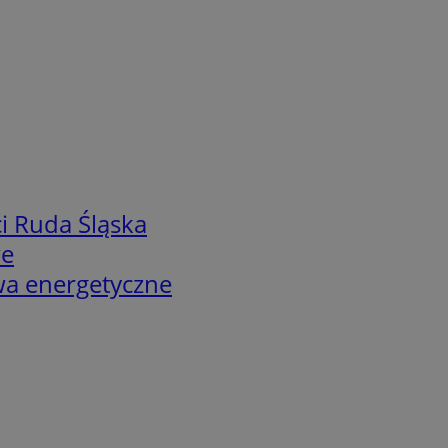
i Ruda Śląska
we
twa energetyczne