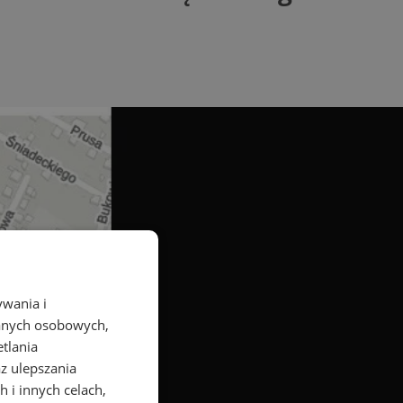
ywania i
danych osobowych,
etlania
az ulepszania
 i innych celach,