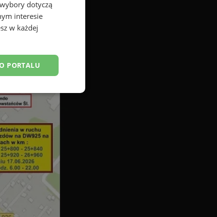
 wybory dotyczą
nym interesie
sz w każdej
DO PORTALU
esklasyfikowane
ane
owanie użytkownika i
j.