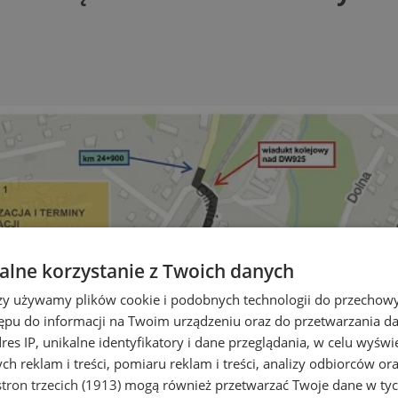
lne korzystanie z Twoich danych
rzy używamy plików cookie i podobnych technologii do przechow
ępu do informacji na Twoim urządzeniu oraz do przetwarzania 
dres IP, unikalne identyfikatory i dane przeglądania, w celu wyświ
h reklam i treści, pomiaru reklam i treści, analizy odbiorców or
tron trzecich (1913)
mogą również przetwarzać Twoje dane w tych