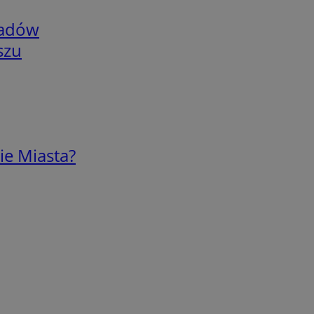
adów
szu
ie Miasta?