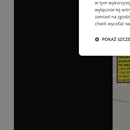
w tym wykorzysty
wyłącznie tej wi
zamiast na zgodz
chwili wycofać s
POKAŻ SZCZ
Niezbędne
Ni
Niezbędne pliki cook
zarządzanie kontem. 
Nazwa