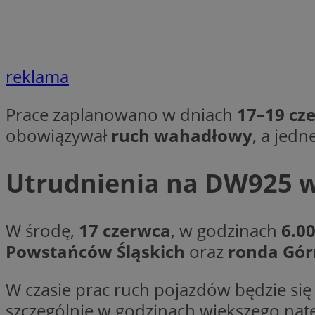
Nazwa
Nazwa
ustat_agfw3qpwXtz
Nazwa
ustat_8hezdrw6jXd
_clck
reklama
__gads
openstat_12e0dbc
openstat_gid
Prace zaplanowano w dniach
17–19 cz
_ga
MR
openstat_axigzz1m6
obowiązywał
ruch wahadłowy
, a jed
ustat_Xljcjgyrsdcu
ANONCHK
__Secure-YNID
Utrudnienia na DW925 w
WMF-Uniq
_clsk
ustat_b6x6h2kseuk
__Secure-
ROLLOUT_TOKEN
ustat_bl8Xwye1zkqx
W środę,
17 czerwca
, w godzinach
6.0
ustat_bt5j7dtfgm4
Powstańców Śląskich
oraz
ronda Gór
_ga_1ZETYXEVYH
ustat_yzw2k52aXskv
_fbp
FCCDCF
W czasie prac ruch pojazdów będzie si
ustat_htx5jy2dajf
szczególnie w godzinach większego nat
__eoi