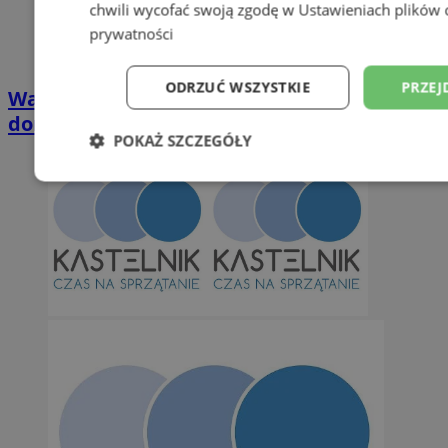
chwili wycofać swoją zgodę w
Ustawieniach plików 
prywatności
ODRZUĆ WSZYSTKIE
PRZEJ
Wakacyjny wypoczynek nad Bałtykiem w
domkach Szmaragdowe Morze
POKAŻ SZCZEGÓŁY
Niezbędne
Wydajność
Targetowani
Niesklasyfikowane
Niezbędne
Wydajność
Targetowanie
Funkcjonalno
Niezbędne pliki cookie umożliwiają korzystanie z podstawowych fun