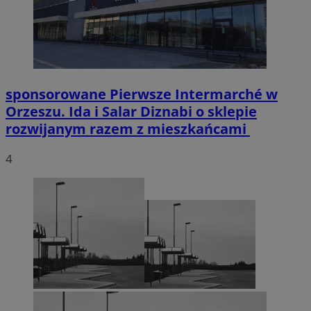
sponsorowane
Pierwsze Intermarché w
Orzeszu. Ida i Salar Diznabi o sklepie
rozwijanym razem z mieszkańcami
4