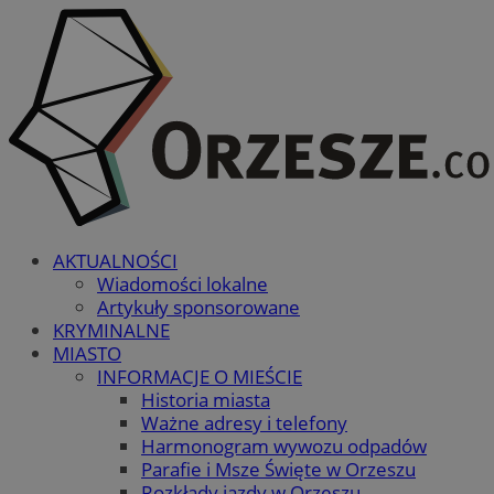
AKTUALNOŚCI
Wiadomości lokalne
Artykuły sponsorowane
KRYMINALNE
MIASTO
INFORMACJE O MIEŚCIE
Historia miasta
Ważne adresy i telefony
Harmonogram wywozu odpadów
Parafie i Msze Święte w Orzeszu
Rozkłady jazdy w Orzeszu