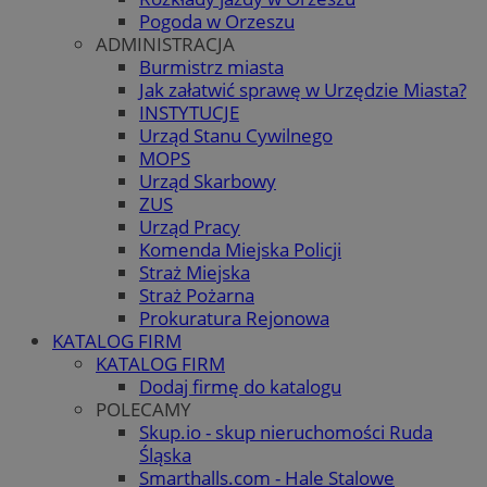
Pogoda w Orzeszu
ADMINISTRACJA
Burmistrz miasta
Jak załatwić sprawę w Urzędzie Miasta?
INSTYTUCJE
Urząd Stanu Cywilnego
MOPS
Urząd Skarbowy
ZUS
Urząd Pracy
Komenda Miejska Policji
Straż Miejska
Straż Pożarna
Prokuratura Rejonowa
KATALOG FIRM
KATALOG FIRM
Dodaj firmę do katalogu
POLECAMY
Skup.io - skup nieruchomości Ruda
Śląska
Smarthalls.com - Hale Stalowe