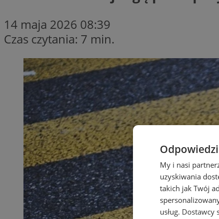
14 maja 2026 08:39
Czas czytania: 7 min.
Odpowiedzia
My i nasi partne
uzyskiwania dost
takich jak Twój a
spersonalizowanyc
usług.
Dostawcy s