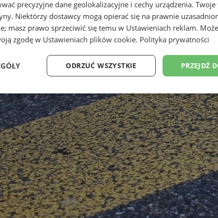
wać precyzyjne dane geolokalizacyjne i cechy urządzenia. Twoje
tryny. Niektórzy dostawcy mogą opierać się na prawnie uzasadnio
ie; masz prawo sprzeciwić się temu w
Ustawieniach reklam
. Może
woją zgodę w
Ustawieniach plików cookie
.
Polityka prywatności
EGÓŁY
ODRZUĆ WSZYSTKIE
PRZEJDŹ 
Wydajność
Targetowanie
Funkcjonalność
Ni
ezbędne
Wydajność
Targetowanie
Funkcjonalność
Niesklasyfikow
ie umożliwiają korzystanie z podstawowych funkcji strony internetowej, takich jak log
Bez niezbędnych plików cookie nie można prawidłowo korzystać ze strony internetowe
Provider
/
Okres
Opis
Domena
przechowywania