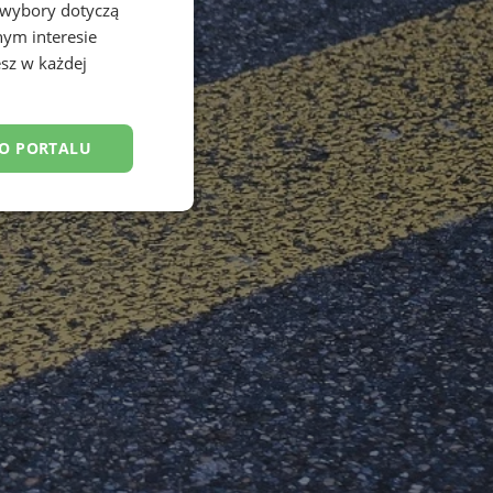
 wybory dotyczą
nym interesie
sz w każdej
DO PORTALU
esklasyfikowane
ane
owanie użytkownika i
j.