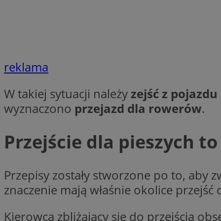
Nazwa
Nazwa
ustat_agfw3qpwXtz
Nazwa
ustat_8hezdrw6jXd
_clck
__gads
openstat_12e0dbc
reklama
openstat_gid
_ga
MR
openstat_axigzz1m6
W takiej sytuacji należy
zejść z pojazdu
ustat_Xljcjgyrsdcu
wyznaczono
przejazd dla rowerów
.
ANONCHK
__Secure-YNID
WMF-Uniq
Przejście dla pieszych t
_clsk
ustat_b6x6h2kseuk
__Secure-
ROLLOUT_TOKEN
ustat_bl8Xwye1zkqx
ustat_bt5j7dtfgm4
Przepisy zostały stworzone po to, aby
_ga_1ZETYXEVYH
ustat_yzw2k52aXskv
znaczenie mają właśnie okolice przejść 
_fbp
FCCDCF
ustat_htx5jy2dajf
Kierowca zbliżający się do przejścia o
__eoi