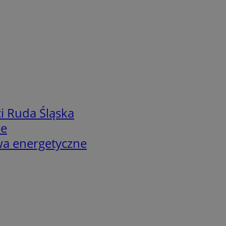
i Ruda Śląska
we
twa energetyczne