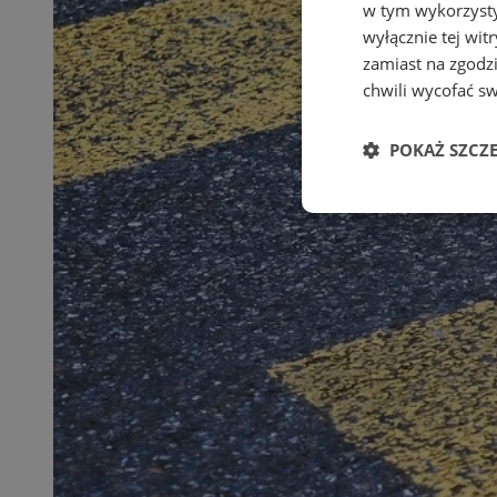
w tym wykorzysty
wyłącznie tej wi
zamiast na zgodz
chwili wycofać s
POKAŻ SZCZ
Niezbędne
Ni
Niezbędne pliki cook
zarządzanie kontem. 
Nazwa