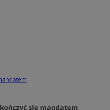
ę mandatem
 skończyć się mandatem