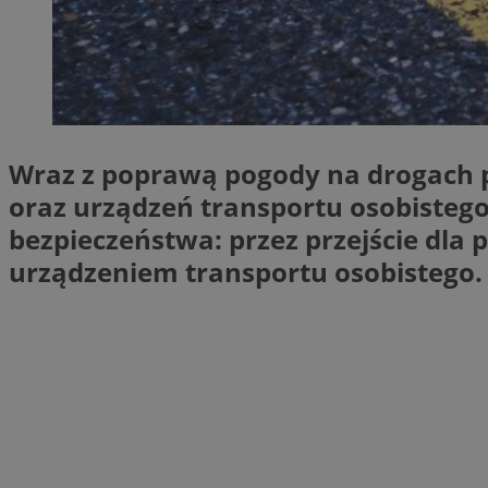
SessID
QeSessID
MvSessID
VISITOR_PRIVACY_
Wraz z poprawą pogody na drogach p
oraz urządzeń transportu osobisteg
bezpieczeństwa: przez przejście dla
__cf_bm
urządzeniem transportu osobistego.
CookieScriptConse
__cf_bm