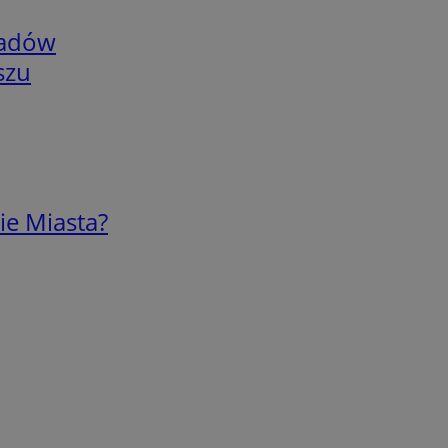
adów
szu
ie Miasta?