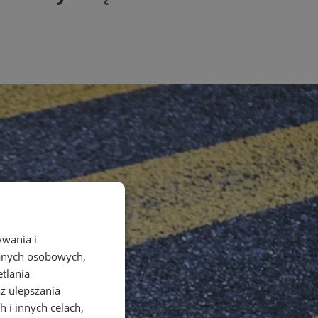
ywania i
danych osobowych,
etlania
az ulepszania
 i innych celach,