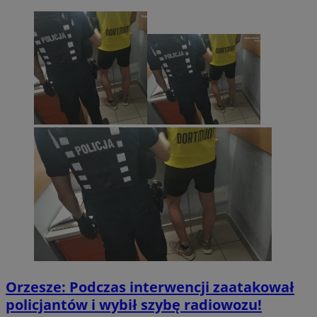
Orzesze: Podczas interwencji zaatakował
policjantów i wybił szybę radiowozu!