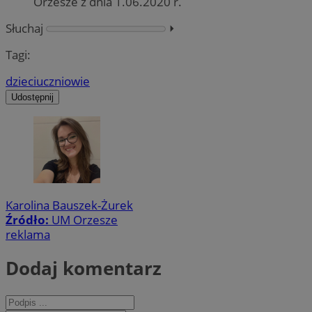
Orzesze z dnia 1.06.2020 r.
Słuchaj
⏵︎
Tagi:
dzieci
uczniowie
Udostępnij
Karolina Bauszek-Żurek
Źródło:
UM Orzesze
reklama
Dodaj komentarz