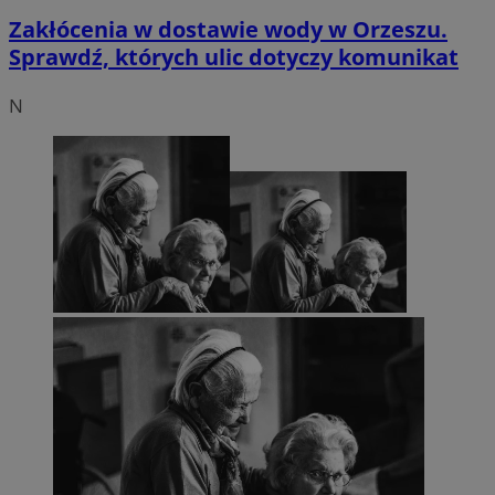
Zakłócenia w dostawie wody w Orzeszu.
Sprawdź, których ulic dotyczy komunikat
N