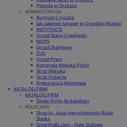
Pogoda w Orzeszu
ADMINISTRACJA
Burmistrz miasta
Jak załatwić sprawę w Urzędzie Miasta?
INSTYTUCJE
Urząd Stanu Cywilnego
MOPS
Urząd Skarbowy
ZUS
Urząd Pracy
Komenda Miejska Policji
Straż Miejska
Straż Pożarna
Prokuratura Rejonowa
KATALOG FIRM
KATALOG FIRM
Dodaj firmę do katalogu
POLECAMY
Skup.io - skup nieruchomości Ruda
Śląska
Smarthalls.com - Hale Stalowe