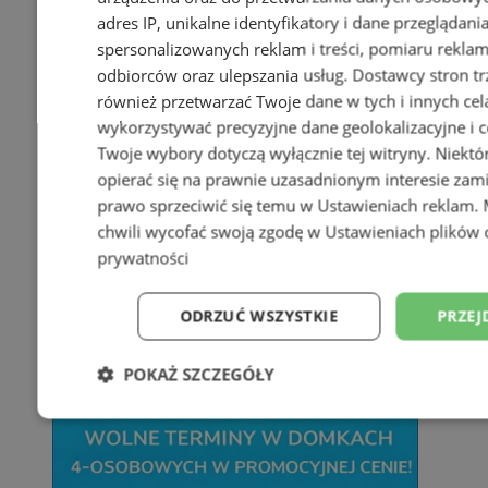
adres IP, unikalne identyfikatory i dane przeglądani
spersonalizowanych reklam i treści, pomiaru reklam i
odbiorców oraz ulepszania usług.
Dostawcy stron tr
również przetwarzać Twoje dane w tych i innych cel
wykorzystywać precyzyjne dane geolokalizacyjne i c
Twoje wybory dotyczą wyłącznie tej witryny. Niekt
opierać się na prawnie uzasadnionym interesie zami
prawo sprzeciwić się temu w
Ustawieniach reklam
.
chwili wycofać swoją zgodę w
Ustawieniach plików 
prywatności
ODRZUĆ WSZYSTKIE
PRZEJ
POKAŻ SZCZEGÓŁY
Niezbędne
Wydajność
Targetowani