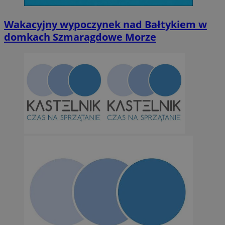
Niesklasyfikowane
Wakacyjny wypoczynek nad Bałtykiem w
domkach Szmaragdowe Morze
Niezbędne
Wydajność
Targetowanie
Funkcjonalno
Niezbędne pliki cookie umożliwiają korzystanie z podstawowych fun
takich jak logowanie użytkownika i zarządzanie kontem. Bez niezb
można prawidłowo korzystać ze strony internetowej.
Provider
/
Okres
Nazwa
Domena
przechowywan
SessID
orzesze.com.pl
1 rok
QeSessID
orzesze.com.pl
1 rok
MvSessID
orzesze.com.pl
1 rok