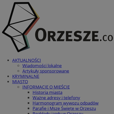
AKTUALNOŚCI
Wiadomości lokalne
Artykuły sponsorowane
KRYMINALNE
MIASTO
INFORMACJE O MIEŚCIE
Historia miasta
Ważne adresy i telefony
Harmonogram wywozu odpadów
Parafie i Msze Święte w Orzeszu
Rozkłady jazdy w Orzeszu