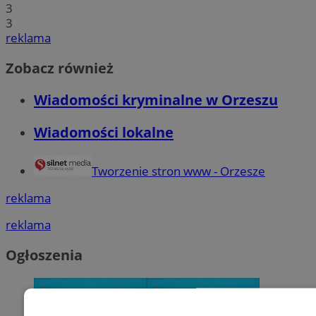
3
3
reklama
Zobacz również
Wiadomości kryminalne w Orzeszu
Wiadomości lokalne
Tworzenie stron www - Orzesze
reklama
reklama
Ogłoszenia