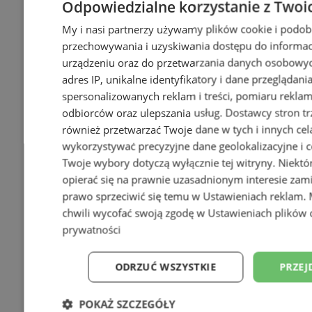
Odpowiedzialne korzystanie z Twoi
My i nasi partnerzy używamy plików cookie i podob
przechowywania i uzyskiwania dostępu do informac
urządzeniu oraz do przetwarzania danych osobowych
adres IP, unikalne identyfikatory i dane przeglądani
spersonalizowanych reklam i treści, pomiaru reklam i
odbiorców oraz ulepszania usług.
Dostawcy stron tr
również przetwarzać Twoje dane w tych i innych cel
wykorzystywać precyzyjne dane geolokalizacyjne i c
Twoje wybory dotyczą wyłącznie tej witryny. Niekt
opierać się na prawnie uzasadnionym interesie zami
prawo sprzeciwić się temu w
Ustawieniach reklam
.
chwili wycofać swoją zgodę w
Ustawieniach plików 
prywatności
ODRZUĆ WSZYSTKIE
PRZEJ
POKAŻ SZCZEGÓŁY