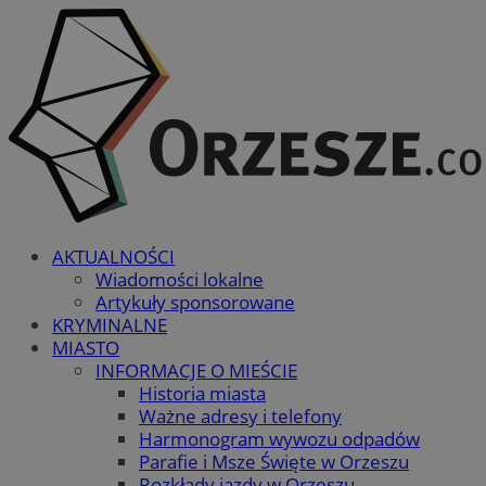
AKTUALNOŚCI
Wiadomości lokalne
Artykuły sponsorowane
KRYMINALNE
MIASTO
INFORMACJE O MIEŚCIE
Historia miasta
Ważne adresy i telefony
Harmonogram wywozu odpadów
Parafie i Msze Święte w Orzeszu
Rozkłady jazdy w Orzeszu