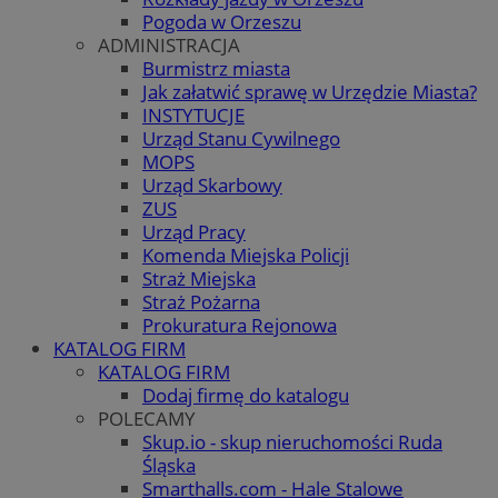
Pogoda w Orzeszu
ADMINISTRACJA
Burmistrz miasta
Jak załatwić sprawę w Urzędzie Miasta?
INSTYTUCJE
Urząd Stanu Cywilnego
MOPS
Urząd Skarbowy
ZUS
Urząd Pracy
Komenda Miejska Policji
Straż Miejska
Straż Pożarna
Prokuratura Rejonowa
KATALOG FIRM
KATALOG FIRM
Dodaj firmę do katalogu
POLECAMY
Skup.io - skup nieruchomości Ruda
Śląska
Smarthalls.com - Hale Stalowe