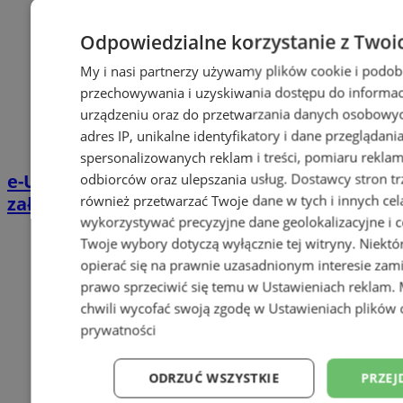
Odpowiedzialne korzystanie z Twoi
My i nasi partnerzy używamy plików cookie i podob
przechowywania i uzyskiwania dostępu do informac
urządzeniu oraz do przetwarzania danych osobowych
adres IP, unikalne identyfikatory i dane przeglądani
spersonalizowanych reklam i treści, pomiaru reklam i
e-Urząd Miasta Orzesze. Podatki i opłaty
odbiorców oraz ulepszania usług.
Dostawcy stron tr
również przetwarzać Twoje dane w tych i innych cel
załatwisz online
wykorzystywać precyzyjne dane geolokalizacyjne i c
Twoje wybory dotyczą wyłącznie tej witryny. Niekt
opierać się na prawnie uzasadnionym interesie zami
prawo sprzeciwić się temu w
Ustawieniach reklam
.
chwili wycofać swoją zgodę w
Ustawieniach plików 
prywatności
ODRZUĆ WSZYSTKIE
PRZEJ