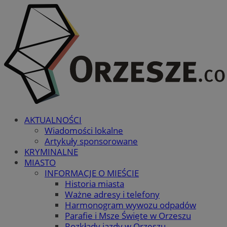
AKTUALNOŚCI
Wiadomości lokalne
Artykuły sponsorowane
KRYMINALNE
MIASTO
INFORMACJE O MIEŚCIE
Historia miasta
Ważne adresy i telefony
Harmonogram wywozu odpadów
Parafie i Msze Święte w Orzeszu
Rozkłady jazdy w Orzeszu