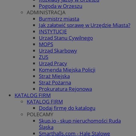
Pogoda w Orzeszu
ADMINISTRACJA
Burmistrz miasta
Jak załatwić sprawę w Urzędzie Miasta?
INSTYTUCJE
Urząd Stanu Cywilnego
MOPS
Urząd Skarbowy
ZUS
Urząd Pracy
Komenda Miejska Policji
Straż Miejska
Straż Pożarna
Prokuratura Rejonowa
KATALOG FIRM
KATALOG FIRM
Dodaj firmę do katalogu
POLECAMY
Skup.io - skup nieruchomości Ruda
Śląska
Smarthalls.com - Hale Stalowe