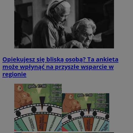
QeSessID
orzesze.com.pl
1 rok
MvSessID
orzesze.com.pl
1 rok
VISITOR_PRIVACY_METADATA
5 miesięcy 4
YouTube
tygodnie
.youtube.com
Opiekujesz się bliską osobą? Ta ankieta
może wpłynąć na przyszłe wsparcie w
regionie
Googl