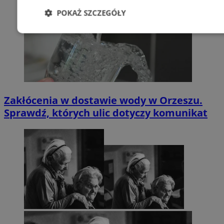
POKAŻ SZCZEGÓŁY
Niezbędne
Wydajność
Targetowani
Niesklasyfikowane
Zakłócenia w dostawie wody w Orzeszu.
Sprawdź, których ulic dotyczy komunikat
Niezbędne
Wydajność
Targetowanie
Funkcjonalno
Niezbędne pliki cookie umożliwiają korzystanie z podstawowych fun
takich jak logowanie użytkownika i zarządzanie kontem. Bez niezb
można prawidłowo korzystać ze strony internetowej.
Provider
/
Okres
Nazwa
Domena
przechowywan
SessID
orzesze.com.pl
1 rok