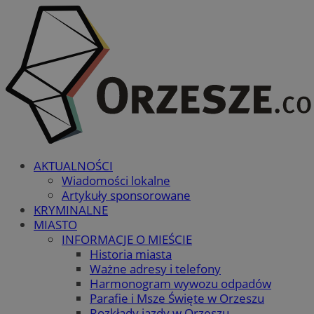
AKTUALNOŚCI
Wiadomości lokalne
Artykuły sponsorowane
KRYMINALNE
MIASTO
INFORMACJE O MIEŚCIE
Historia miasta
Ważne adresy i telefony
Harmonogram wywozu odpadów
Parafie i Msze Święte w Orzeszu
Rozkłady jazdy w Orzeszu