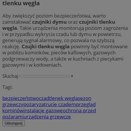
tlenku węgla
Aby zwiększyć poziom bezpieczeństwa, warto
zainstalować
czujniki dymu
oraz
czujniki tlenku
węgla
. Takie urządzenia monitorują poziom zagrożenia
i w przypadku wykrycia czadu lub dymu w powietrzu,
generują sygnał alarmowy, co pozwala na szybszą
reakcję.
Czujki tlenku węgla
powinny być montowane
w pobliżu kominków, pieców kaflowych, gazowych
podgrzewaczy wody, a także w kuchniach z piecykami
gazowymi i w kotłowniach.
Słuchaj
⏵︎
Tagi:
bezpieczeństwo
czad
tlenek węgla
sezon
grzewczy
pożary
zatrucie czadem
przegląd
kominów
instalacje gazowe
ochrona przed
pożarami
urządzenia grzewcze
Udostępnij