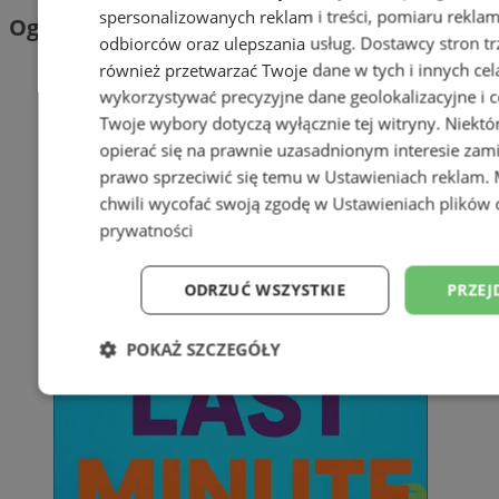
spersonalizowanych reklam i treści, pomiaru reklam i
Ogłoszenia
odbiorców oraz ulepszania usług.
Dostawcy stron tr
również przetwarzać Twoje dane w tych i innych cel
wykorzystywać precyzyjne dane geolokalizacyjne i c
Twoje wybory dotyczą wyłącznie tej witryny. Niekt
opierać się na prawnie uzasadnionym interesie zami
prawo sprzeciwić się temu w
Ustawieniach reklam
.
chwili wycofać swoją zgodę w
Ustawieniach plików 
prywatności
ODRZUĆ WSZYSTKIE
PRZEJ
POKAŻ SZCZEGÓŁY
Niezbędne
Wydajność
Targetowani
Niesklasyfikowane