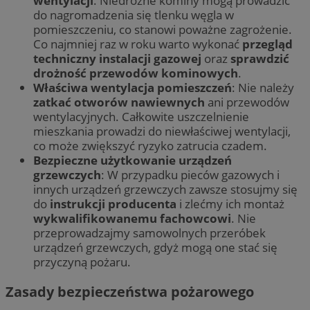
wentylacji
. Niedrożne kominy mogą prowadzić
do nagromadzenia się tlenku węgla w
pomieszczeniu, co stanowi poważne zagrożenie.
Co najmniej raz w roku warto wykonać
przegląd
techniczny instalacji gazowej
oraz
sprawdzić
drożność przewodów kominowych
.
Właściwa wentylacja pomieszczeń
: Nie należy
zatkać otworów nawiewnych
ani przewodów
wentylacyjnych. Całkowite uszczelnienie
mieszkania prowadzi do niewłaściwej wentylacji,
co może zwiększyć ryzyko zatrucia czadem.
Bezpieczne użytkowanie urządzeń
grzewczych
: W przypadku pieców gazowych i
innych urządzeń grzewczych zawsze stosujmy się
do
instrukcji producenta
i zlećmy ich montaż
wykwalifikowanemu fachowcowi
. Nie
przeprowadzajmy samowolnych przeróbek
urządzeń grzewczych, gdyż mogą one stać się
przyczyną pożaru.
Zasady bezpieczeństwa pożarowego