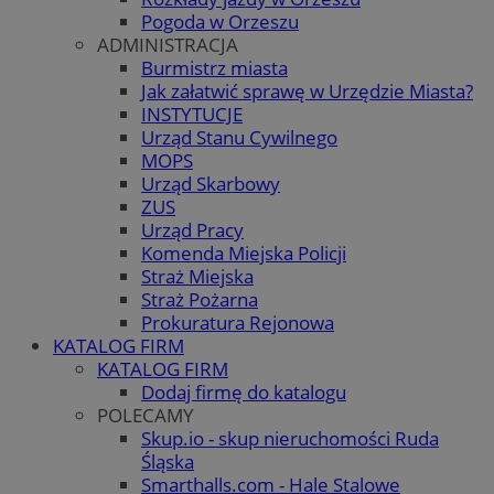
Pogoda w Orzeszu
ADMINISTRACJA
Burmistrz miasta
Jak załatwić sprawę w Urzędzie Miasta?
INSTYTUCJE
Urząd Stanu Cywilnego
MOPS
Urząd Skarbowy
ZUS
Urząd Pracy
Komenda Miejska Policji
Straż Miejska
Straż Pożarna
Prokuratura Rejonowa
KATALOG FIRM
KATALOG FIRM
Dodaj firmę do katalogu
POLECAMY
Skup.io - skup nieruchomości Ruda
Śląska
Smarthalls.com - Hale Stalowe