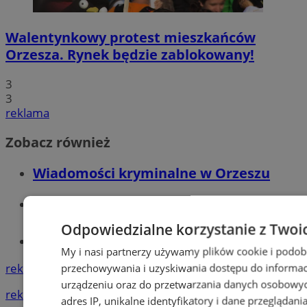
Walentynkowy protest mieszkańców
Orzesza. Rynek będzie zablokowany!
3
3
reklama
Zobacz również
Wiadomości kryminalne w Orzeszu
Wiadomości lokalne
Odpowiedzialne korzystanie z Twoi
Tworzenie stron www - Orzesze
My i nasi partnerzy używamy plików cookie i podob
reklama
przechowywania i uzyskiwania dostępu do informac
urządzeniu oraz do przetwarzania danych osobowych
reklama
adres IP, unikalne identyfikatory i dane przeglądani