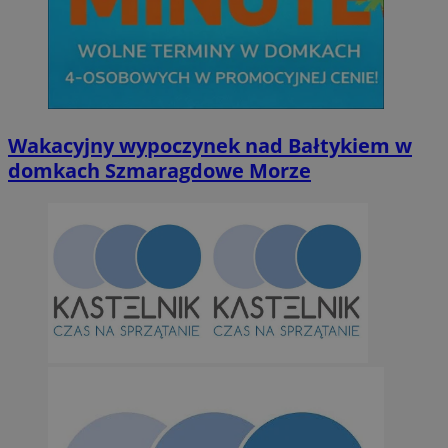
Niezbędne
Wydajność
Targetowanie
Funkcjonalno
Wakacyjny wypoczynek nad Bałtykiem w
domkach Szmaragdowe Morze
Niezbędne pliki cookie umożliwiają korzystanie z podstawowych fun
takich jak logowanie użytkownika i zarządzanie kontem. Bez niezb
można prawidłowo korzystać ze strony internetowej.
Provider
/
Okres
Nazwa
Domena
przechowywan
SessID
orzesze.com.pl
1 rok
QeSessID
orzesze.com.pl
1 rok
MvSessID
orzesze.com.pl
1 rok
VISITOR_PRIVACY_METADATA
5 miesięcy 4
YouTube