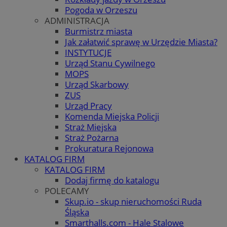
Pogoda w Orzeszu
ADMINISTRACJA
Burmistrz miasta
Jak załatwić sprawę w Urzędzie Miasta?
INSTYTUCJE
Urząd Stanu Cywilnego
MOPS
Urząd Skarbowy
ZUS
Urząd Pracy
Komenda Miejska Policji
Straż Miejska
Straż Pożarna
Prokuratura Rejonowa
KATALOG FIRM
KATALOG FIRM
Dodaj firmę do katalogu
POLECAMY
Skup.io - skup nieruchomości Ruda
Śląska
Smarthalls.com - Hale Stalowe