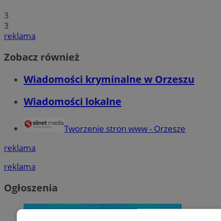
3
3
reklama
Zobacz również
Wiadomości kryminalne w Orzeszu
Wiadomości lokalne
Tworzenie stron www - Orzesze
reklama
reklama
Ogłoszenia