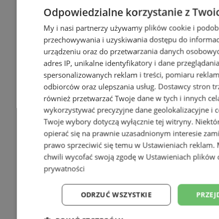
Odpowiedzialne korzystanie z Twoi
My i nasi partnerzy używamy plików cookie i podob
przechowywania i uzyskiwania dostępu do informac
urządzeniu oraz do przetwarzania danych osobowych
adres IP, unikalne identyfikatory i dane przeglądani
spersonalizowanych reklam i treści, pomiaru reklam i
odbiorców oraz ulepszania usług.
Dostawcy stron tr
również przetwarzać Twoje dane w tych i innych cel
wykorzystywać precyzyjne dane geolokalizacyjne i c
Twoje wybory dotyczą wyłącznie tej witryny. Niekt
opierać się na prawnie uzasadnionym interesie zami
prawo sprzeciwić się temu w
Ustawieniach reklam
.
chwili wycofać swoją zgodę w
Ustawieniach plików 
prywatności
ODRZUĆ WSZYSTKIE
PRZEJ