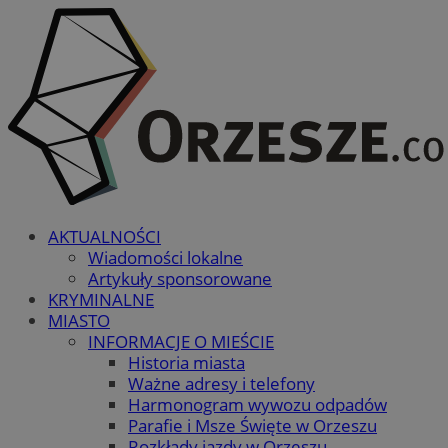
AKTUALNOŚCI
Wiadomości lokalne
Artykuły sponsorowane
KRYMINALNE
MIASTO
INFORMACJE O MIEŚCIE
Historia miasta
Ważne adresy i telefony
Harmonogram wywozu odpadów
Parafie i Msze Święte w Orzeszu
Rozkłady jazdy w Orzeszu