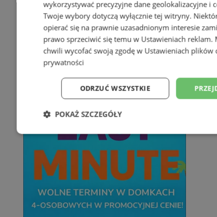
wykorzystywać precyzyjne dane geolokalizacyjne i c
Twoje wybory dotyczą wyłącznie tej witryny. Niekt
opierać się na prawnie uzasadnionym interesie zami
prawo sprzeciwić się temu w
Ustawieniach reklam
.
chwili wycofać swoją zgodę w
Ustawieniach plików 
prywatności
ODRZUĆ WSZYSTKIE
PRZEJ
POKAŻ SZCZEGÓŁY
Niezbędne
Wydajność
Targetowani
Niesklasyfikowane