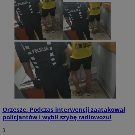
Orzesze: Podczas interwencji zaatakował
policjantów i wybił szybę radiowozu!
3