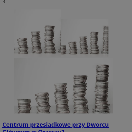
3
Centrum przesiadkowe przy Dworcu
Głównym w Orzeszu?