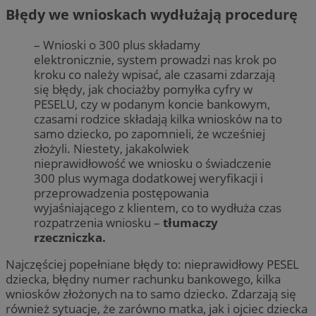
Błędy we wnioskach wydłużają procedurę
– Wnioski o 300 plus składamy
elektronicznie, system prowadzi nas krok po
kroku co należy wpisać, ale czasami zdarzają
się błędy, jak chociażby pomyłka cyfry w
PESELU, czy w podanym koncie bankowym,
czasami rodzice składają kilka wniosków na to
samo dziecko, po zapomnieli, że wcześniej
złożyli. Niestety, jakakolwiek
nieprawidłowość we wniosku o świadczenie
300 plus wymaga dodatkowej weryfikacji i
przeprowadzenia postępowania
wyjaśniającego z klientem, co to wydłuża czas
rozpatrzenia wniosku –
tłumaczy
rzeczniczka.
Najczęściej popełniane błędy to: nieprawidłowy PESEL
dziecka, błędny numer rachunku bankowego, kilka
wniosków złożonych na to samo dziecko. Zdarzają się
również sytuacje, że zarówno matka, jak i ojciec dziecka