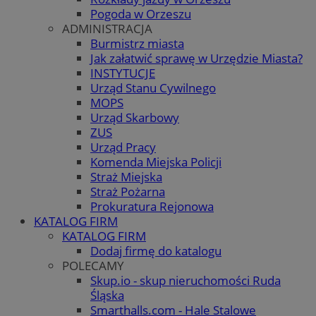
Pogoda w Orzeszu
ADMINISTRACJA
Burmistrz miasta
Jak załatwić sprawę w Urzędzie Miasta?
INSTYTUCJE
Urząd Stanu Cywilnego
MOPS
Urząd Skarbowy
ZUS
Urząd Pracy
Komenda Miejska Policji
Straż Miejska
Straż Pożarna
Prokuratura Rejonowa
KATALOG FIRM
KATALOG FIRM
Dodaj firmę do katalogu
POLECAMY
Skup.io - skup nieruchomości Ruda
Śląska
Smarthalls.com - Hale Stalowe