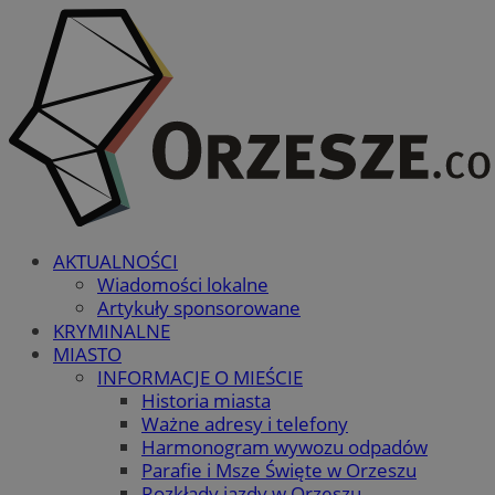
AKTUALNOŚCI
Wiadomości lokalne
Artykuły sponsorowane
KRYMINALNE
MIASTO
INFORMACJE O MIEŚCIE
Historia miasta
Ważne adresy i telefony
Harmonogram wywozu odpadów
Parafie i Msze Święte w Orzeszu
Rozkłady jazdy w Orzeszu