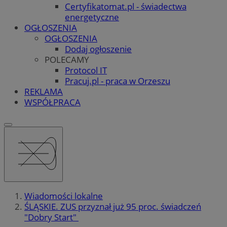
Certyfikatomat.pl - świadectwa
energetyczne
OGŁOSZENIA
OGŁOSZENIA
Dodaj ogłoszenie
POLECAMY
Protocol IT
Pracuj.pl - praca w Orzeszu
REKLAMA
WSPÓŁPRACA
Wiadomości lokalne
ŚLĄSKIE. ZUS przyznał już 95 proc. świadczeń
"Dobry Start"