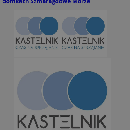
domkach Szmaragdowe Morze
Niesklasyfikowane
Niezbędne
Wydajność
Targetowanie
Funkcjonalno
Niezbędne pliki cookie umożliwiają korzystanie z podstawowych fun
takich jak logowanie użytkownika i zarządzanie kontem. Bez niezb
można prawidłowo korzystać ze strony internetowej.
Provider
/
Okres
Nazwa
Domena
przechowywan
SessID
orzesze.com.pl
1 rok
QeSessID
orzesze.com.pl
1 rok