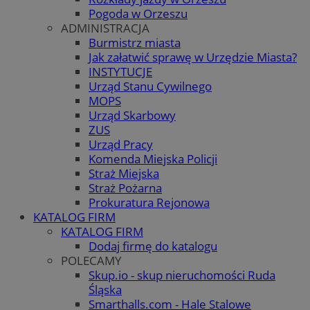
Pogoda w Orzeszu
ADMINISTRACJA
Burmistrz miasta
Jak załatwić sprawę w Urzędzie Miasta?
INSTYTUCJE
Urząd Stanu Cywilnego
MOPS
Urząd Skarbowy
ZUS
Urząd Pracy
Komenda Miejska Policji
Straż Miejska
Straż Pożarna
Prokuratura Rejonowa
KATALOG FIRM
KATALOG FIRM
Dodaj firmę do katalogu
POLECAMY
Skup.io - skup nieruchomości Ruda
Śląska
Smarthalls.com - Hale Stalowe