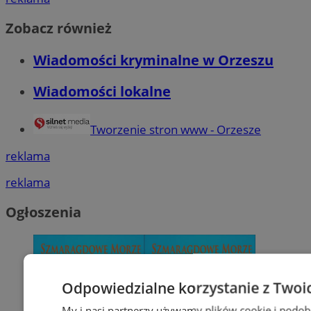
Zobacz również
Wiadomości kryminalne w Orzeszu
Wiadomości lokalne
Tworzenie stron www - Orzesze
reklama
reklama
Ogłoszenia
Odpowiedzialne korzystanie z Twoi
My i nasi partnerzy używamy plików cookie i podob