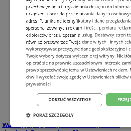
przechowywania i uzyskiwania dostępu do informac
urządzeniu oraz do przetwarzania danych osobowych
adres IP, unikalne identyfikatory i dane przeglądani
spersonalizowanych reklam i treści, pomiaru reklam i
odbiorców oraz ulepszania usług.
Dostawcy stron tr
również przetwarzać Twoje dane w tych i innych cel
wykorzystywać precyzyjne dane geolokalizacyjne i c
Twoje wybory dotyczą wyłącznie tej witryny. Niekt
opierać się na prawnie uzasadnionym interesie zami
prawo sprzeciwić się temu w
Ustawieniach reklam
.
chwili wycofać swoją zgodę w
Ustawieniach plików 
prywatności
ODRZUĆ WSZYSTKIE
PRZEJ
POKAŻ SZCZEGÓŁY
Wakacyjny wypoczynek nad Bałtykiem w
Niezbędne
Wydajność
Targetowani