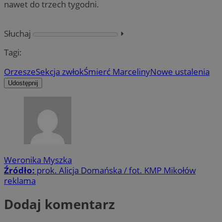
nawet do trzech tygodni.
Słuchaj
⏵︎
Tagi:
Orzesze
Sekcja zwłok
Śmierć Marceliny
Nowe ustalenia
Udostępnij
Weronika Myszka
Źródło:
prok. Alicja Domańska / fot. KMP Mikołów
reklama
Dodaj komentarz