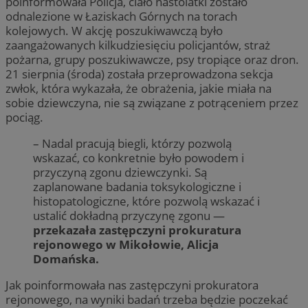
poinformowała Policja, ciało nastolatki zostało
odnalezione w Łaziskach Górnych na torach
kolejowych. W akcję poszukiwawczą było
zaangażowanych kilkudziesięciu policjantów, straż
pożarna, grupy poszukiwawcze, psy tropiące oraz dron.
21 sierpnia (środa) została przeprowadzona sekcja
zwłok, która wykazała, że obrażenia, jakie miała na
sobie dziewczyna, nie są związane z potrąceniem przez
pociąg.
– Nadal pracują biegli, którzy pozwolą
wskazać, co konkretnie było powodem i
przyczyną zgonu dziewczynki. Są
zaplanowane badania toksykologiczne i
histopatologiczne, które pozwolą wskazać i
ustalić dokładną przyczynę zgonu —
przekazała zastępczyni prokuratura
rejonowego w Mikołowie, Alicja
Domańska.
Jak poinformowała nas zastępczyni prokuratora
rejonowego, na wyniki badań trzeba będzie poczekać