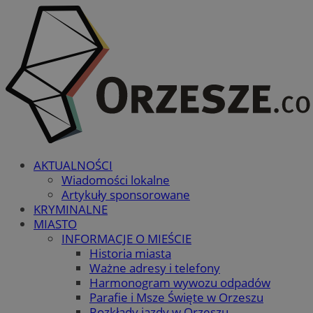
AKTUALNOŚCI
Wiadomości lokalne
Artykuły sponsorowane
KRYMINALNE
MIASTO
INFORMACJE O MIEŚCIE
Historia miasta
Ważne adresy i telefony
Harmonogram wywozu odpadów
Parafie i Msze Święte w Orzeszu
Rozkłady jazdy w Orzeszu