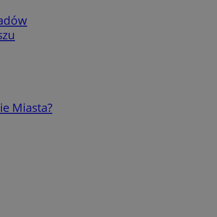
adów
szu
ie Miasta?