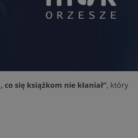
kator sesji.
kator sesji.
kator sesji.
acje o zgodzie
h dotyczących
itryny. Rejestruje
ści i ustawień
nie w kolejnych
nie musi ponownie
o zwiększa wygodę i
nych.
a ludzi i botów. Jest
ej, ponieważ
rtów na temat
, co się książkom nie kłaniał”
, który
ej.
usługę Cookie-
rencji dotyczących
Jest to konieczne,
 działał poprawnie.
a ludzi i botów. Jest
ej, ponieważ
rtów na temat
ej.