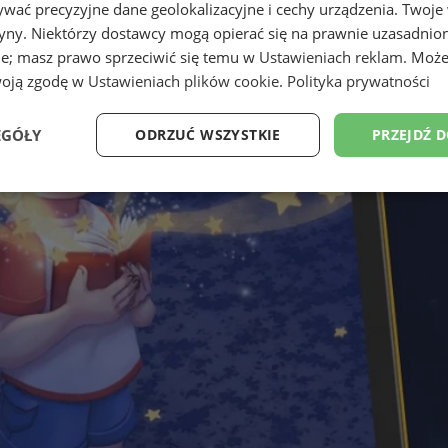
wać precyzyjne dane geolokalizacyjne i cechy urządzenia. Twoje
tryny. Niektórzy dostawcy mogą opierać się na prawnie uzasadnio
ie; masz prawo sprzeciwić się temu w
Ustawieniach reklam
. Może
woją zgodę w
Ustawieniach plików cookie
.
Polityka prywatności
EGÓŁY
ODRZUĆ WSZYSTKIE
PRZEJDŹ 
Wydajność
Targetowanie
Funkcjonalność
Ni
ezbędne
Wydajność
Targetowanie
Funkcjonalność
Niesklasyfikow
ie umożliwiają korzystanie z podstawowych funkcji strony internetowej, takich jak log
Bez niezbędnych plików cookie nie można prawidłowo korzystać ze strony internetowe
Provider
/
Okres
Opis
Domena
przechowywania