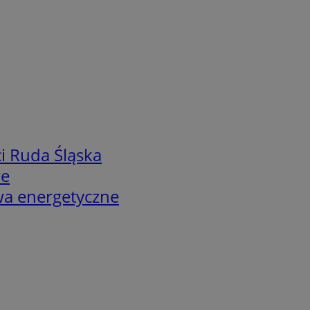
i Ruda Śląska
we
twa energetyczne