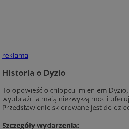
Nazwa
Nazwa
ustat_agfw3qpwXtz
Nazwa
ustat_8hezdrw6jXd
_clck
__gads
openstat_12e0dbc
openstat_gid
_ga
MR
openstat_axigzz1m6
reklama
ustat_Xljcjgyrsdcu
ANONCHK
__Secure-YNID
Historia o Dyzio
WMF-Uniq
_clsk
ustat_b6x6h2kseuk
__Secure-
To opowieść o chłopcu imieniem Dyzio, 
ROLLOUT_TOKEN
ustat_bl8Xwye1zkqx
wyobraźnia mają niezwykłą moc i oferują
ustat_bt5j7dtfgm4
_ga_1ZETYXEVYH
Przedstawienie skierowane jest do dzie
ustat_yzw2k52aXskv
_fbp
FCCDCF
ustat_htx5jy2dajf
Szczegóły wydarzenia:
__eoi