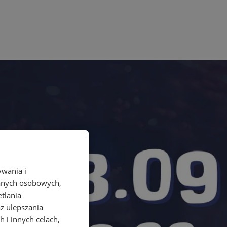
ywania i
danych osobowych,
etlania
az ulepszania
 i innych celach,