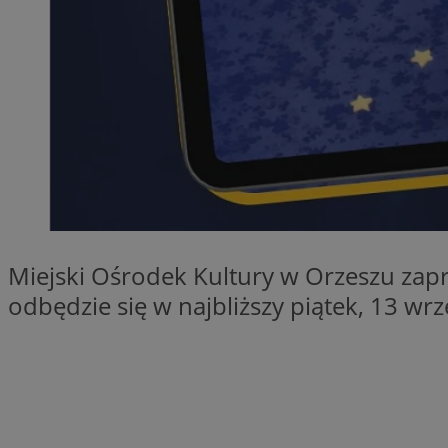
SessID
QeSessID
MvSessID
VISITOR_PRIVACY_
__cf_bm
Miejski Ośrodek Kultury w Orzeszu zapr
odbędzie się w najbliższy piątek, 13 wrz
CookieScriptConse
__cf_bm