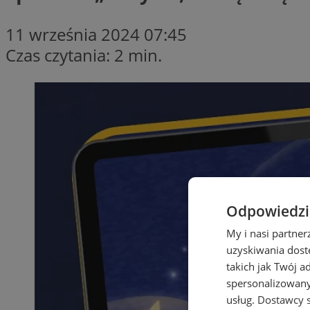
11 września 2024 07:45
Czas czytania: 2 min.
Odpowiedzia
My i nasi partne
uzyskiwania dost
takich jak Twój a
spersonalizowanyc
usług.
Dostawcy s