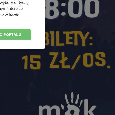
 wybory dotyczą
nym interesie
sz w każdej
DO PORTALU
esklasyfikowane
ane
owanie użytkownika i
j.