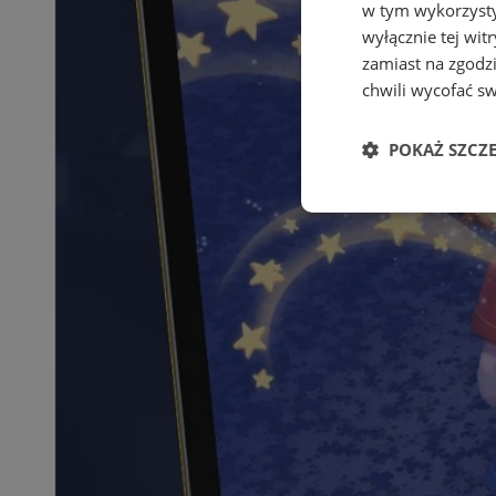
w tym wykorzysty
wyłącznie tej wi
zamiast na zgodz
chwili wycofać s
POKAŻ SZCZ
Niezbędne
Ni
Niezbędne pliki cook
zarządzanie kontem. 
Nazwa