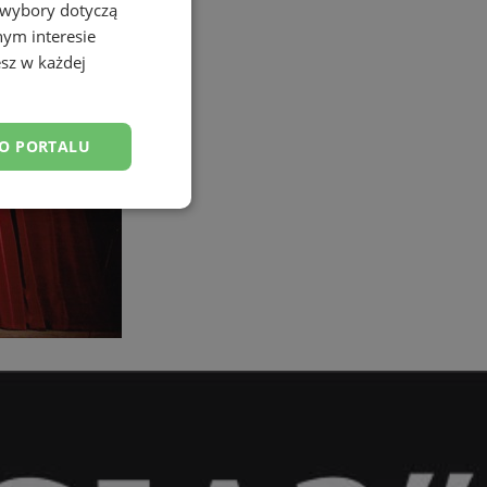
 wybory dotyczą
nym interesie
sz w każdej
DO PORTALU
esklasyfikowane
ane
owanie użytkownika i
j.