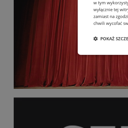
w tym wykorzysty
wyłącznie tej wi
zamiast na zgodz
chwili wycofać s
POKAŻ SZCZ
Niezbędne
Ni
Niezbędne pliki cook
zarządzanie kontem. 
Nazwa