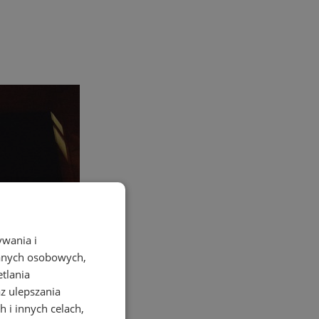
ywania i
danych osobowych,
etlania
az ulepszania
 i innych celach,