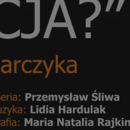
kator sesji.
kator sesji.
kator sesji.
acje o zgodzie
h dotyczących
itryny. Rejestruje
ści i ustawień
nie w kolejnych
nie musi ponownie
o zwiększa wygodę i
nych.
a ludzi i botów. Jest
ej, ponieważ
rtów na temat
ej.
usługę Cookie-
rencji dotyczących
Jest to konieczne,
 działał poprawnie.
a ludzi i botów. Jest
ej, ponieważ
rtów na temat
ej.