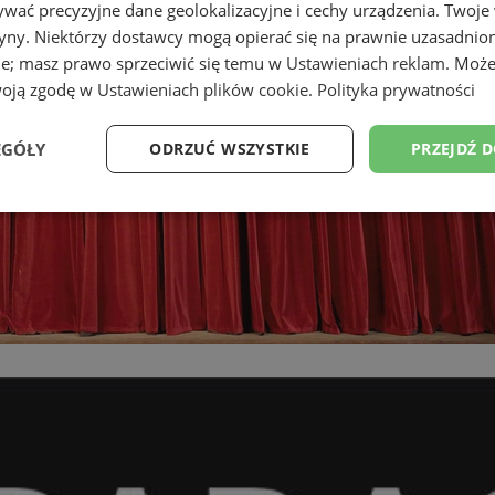
wać precyzyjne dane geolokalizacyjne i cechy urządzenia. Twoje
tryny. Niektórzy dostawcy mogą opierać się na prawnie uzasadnio
ie; masz prawo sprzeciwić się temu w
Ustawieniach reklam
. Może
woją zgodę w
Ustawieniach plików cookie
.
Polityka prywatności
EGÓŁY
ODRZUĆ WSZYSTKIE
PRZEJDŹ 
Wydajność
Targetowanie
Funkcjonalność
Ni
ezbędne
Wydajność
Targetowanie
Funkcjonalność
Niesklasyfikow
ie umożliwiają korzystanie z podstawowych funkcji strony internetowej, takich jak log
Bez niezbędnych plików cookie nie można prawidłowo korzystać ze strony internetowe
Provider
/
Okres
Opis
Domena
przechowywania