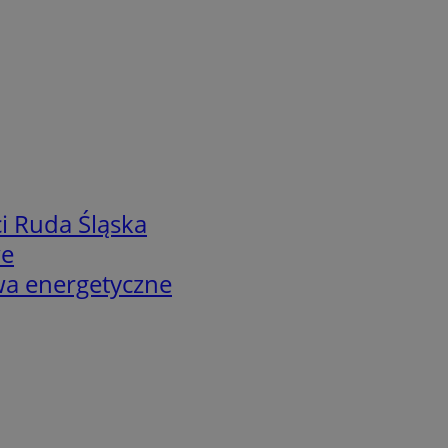
i Ruda Śląska
we
twa energetyczne