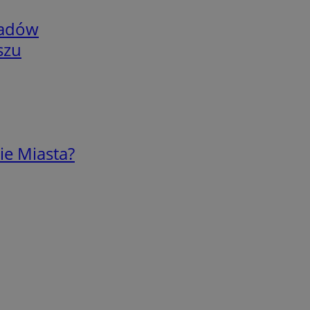
adów
szu
ie Miasta?