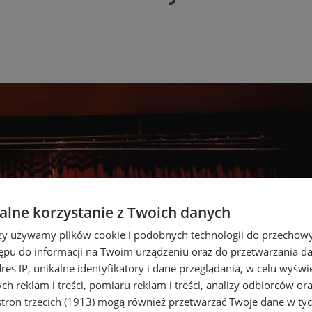
lne korzystanie z Twoich danych
rzy używamy plików cookie i podobnych technologii do przechow
ępu do informacji na Twoim urządzeniu oraz do przetwarzania 
dres IP, unikalne identyfikatory i dane przeglądania, w celu wyświ
h reklam i treści, pomiaru reklam i treści, analizy odbiorców or
tron trzecich (1913)
mogą również przetwarzać Twoje dane w tych