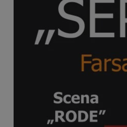
SessID
QeSessID
MvSessID
VISITOR_PRIVACY_
__cf_bm
CookieScriptConse
__cf_bm