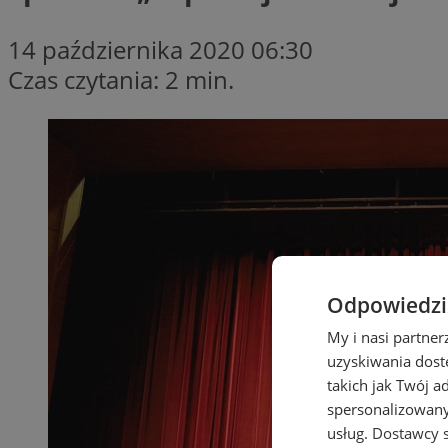
14 października 2020 06:30
Czas czytania: 2 min.
Odpowiedzia
My i nasi partne
uzyskiwania dost
takich jak Twój a
spersonalizowanyc
usług.
Dostawcy s