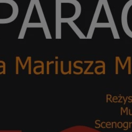
orzesze.com.pl
1 rok
Ten plik cookie przechowuje identyfi
orzesze.com.pl
1 rok
Ten plik cookie przechowuje identyfi
orzesze.com.pl
1 rok
Ten plik cookie przechowuje identyfi
METADATA
5 miesięcy 4
Ten plik cookie przechowuje inform
YouTube
tygodnie
użytkownika oraz jego preferencjac
.youtube.com
prywatności podczas korzystania z w
wybory dotyczące polityki prywatno
zgody, zapewniając ich przestrzega
wizytach. Dzięki temu użytkownik 
konfigurować swoich preferencji, c
zgodność z regulacjami ochrony da
29 minut 59
Ten plik cookie służy do rozróżniani
Cloudflare
sekund
to korzystne dla strony internetow
Inc.
umożliwia tworzenie ważnych rapo
.x.com
korzystania z jej witryny internetow
nt
4 tygodnie 2 dni
Ten plik cookie jest używany przez 
CookieScript
Google Privacy Policy
Script.com do zapamiętywania prefe
orzesze.com.pl
zgody użytkownika na pliki cookie. 
aby baner cookie Cookie-Script.com
29 minut 55
Ten plik cookie służy do rozróżniani
Cloudflare
sekund
to korzystne dla strony internetow
Inc.
umożliwia tworzenie ważnych rapo
.twitter.com
korzystania z jej witryny internetow