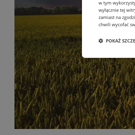
w tym wykorzysty
wyłącznie tej wi
zamiast na zgodz
chwili wycofać s
POKAŻ SZCZ
Niezbędne
Ni
Niezbędne pliki cook
zarządzanie kontem. 
Nazwa