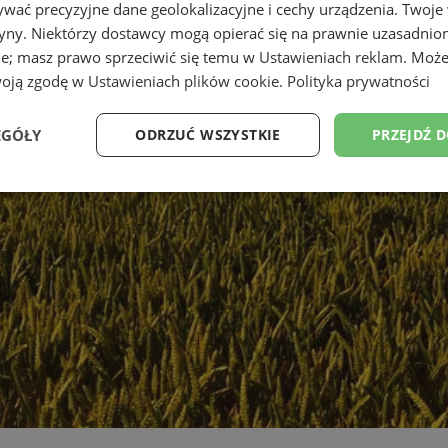
wać precyzyjne dane geolokalizacyjne i cechy urządzenia. Twoje
tryny. Niektórzy dostawcy mogą opierać się na prawnie uzasadnio
ie; masz prawo sprzeciwić się temu w
Ustawieniach reklam
. Może
woją zgodę w
Ustawieniach plików cookie
.
Polityka prywatności
EGÓŁY
ODRZUĆ WSZYSTKIE
PRZEJDŹ 
Wydajność
Targetowanie
Funkcjonalność
Ni
ezbędne
Wydajność
Targetowanie
Funkcjonalność
Niesklasyfikow
ie umożliwiają korzystanie z podstawowych funkcji strony internetowej, takich jak log
Bez niezbędnych plików cookie nie można prawidłowo korzystać ze strony internetowe
Provider
/
Okres
Opis
Domena
przechowywania