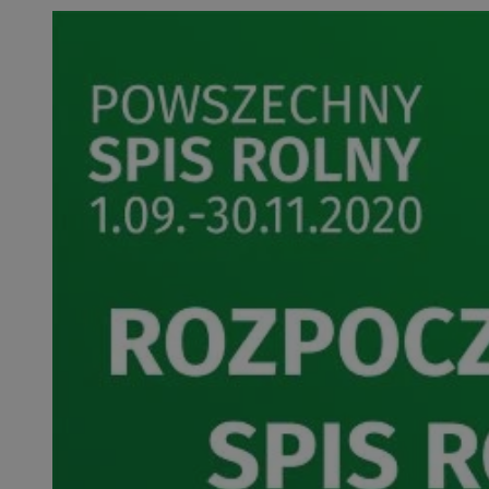
SessID
QeSessID
MvSessID
VISITOR_PRIVACY_
__cf_bm
CookieScriptConse
__cf_bm