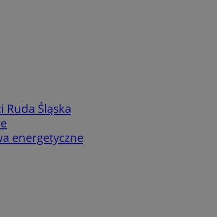
i Ruda Śląska
we
twa energetyczne