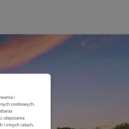
ywania i
danych osobowych,
etlania
az ulepszania
 i innych celach,