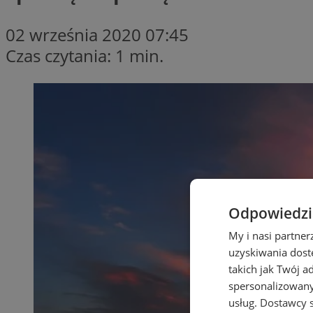
02 września 2020 07:45
Czas czytania: 1 min.
Odpowiedzia
My i nasi partne
uzyskiwania dost
takich jak Twój a
spersonalizowanyc
usług.
Dostawcy s