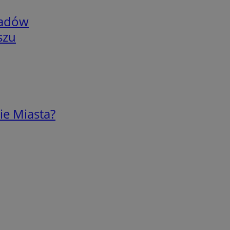
adów
szu
ie Miasta?