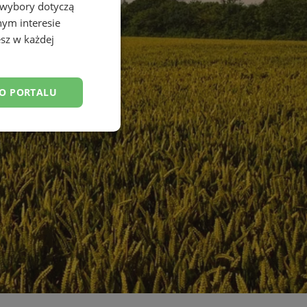
 wybory dotyczą
nym interesie
sz w każdej
DO PORTALU
esklasyfikowane
ane
owanie użytkownika i
j.