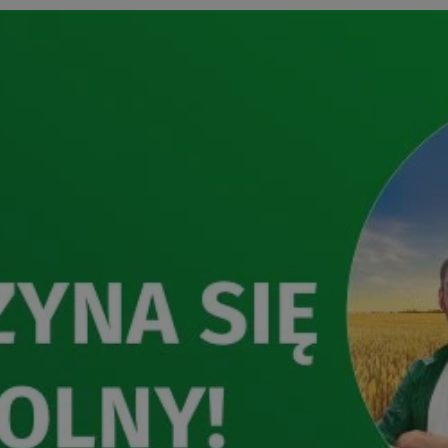
orzesze.com.pl
1 rok
Ten plik cookie przechowuje identyfi
orzesze.com.pl
1 rok
Ten plik cookie przechowuje identyfi
orzesze.com.pl
1 rok
Ten plik cookie przechowuje identyfi
METADATA
5 miesięcy 4
Ten plik cookie przechowuje inform
YouTube
tygodnie
użytkownika oraz jego preferencjac
.youtube.com
prywatności podczas korzystania z w
wybory dotyczące polityki prywatno
zgody, zapewniając ich przestrzega
wizytach. Dzięki temu użytkownik 
konfigurować swoich preferencji, c
zgodność z regulacjami ochrony da
29 minut 59
Ten plik cookie służy do rozróżniani
Cloudflare
sekund
to korzystne dla strony internetow
Inc.
umożliwia tworzenie ważnych rapo
.x.com
korzystania z jej witryny internetow
nt
4 tygodnie 2 dni
Ten plik cookie jest używany przez 
CookieScript
Google Privacy Policy
Script.com do zapamiętywania prefe
orzesze.com.pl
zgody użytkownika na pliki cookie. 
aby baner cookie Cookie-Script.com
29 minut 55
Ten plik cookie służy do rozróżniani
Cloudflare
sekund
to korzystne dla strony internetow
Inc.
umożliwia tworzenie ważnych rapo
.twitter.com
korzystania z jej witryny internetow