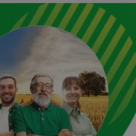
kator sesji.
kator sesji.
kator sesji.
acje o zgodzie
h dotyczących
itryny. Rejestruje
ści i ustawień
nie w kolejnych
nie musi ponownie
o zwiększa wygodę i
nych.
a ludzi i botów. Jest
ej, ponieważ
rtów na temat
ej.
usługę Cookie-
rencji dotyczących
Jest to konieczne,
 działał poprawnie.
a ludzi i botów. Jest
ej, ponieważ
rtów na temat
ej.