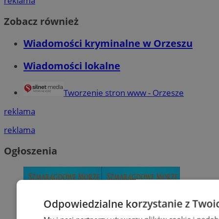
reklama
Zobacz również
Wiadomości kryminalne w Orzeszu
Wiadomości lokalne
Tworzenie stron www - Orzesze
reklama
reklama
Ogłoszenia
Odpowiedzialne korzystanie z Twoi