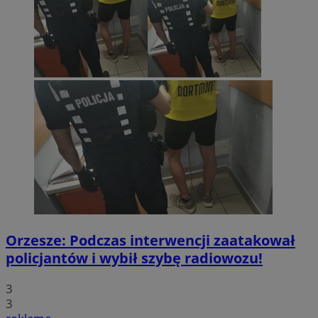
Orzesze: Podczas interwencji zaatakował
policjantów i wybił szybę radiowozu!
3
3