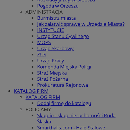
Pogoda w Orzeszu
ADMINISTRACJA
Burmistrz miasta
Jak załatwić sprawę w Urzędzie Miasta?
INSTYTUCJE
Urząd Stanu Cywilnego
MOPS
Urząd Skarbowy
ZUS
Urząd Pracy
Komenda Miejska Policji
Straż Miejska
Straż Pożarna
Prokuratura Rejonowa
KATALOG FIRM
KATALOG FIRM
Dodaj firmę do katalogu
POLECAMY
Skup.io - skup nieruchomości Ruda
Śląska
Smarthalls.com - Hale Stalowe