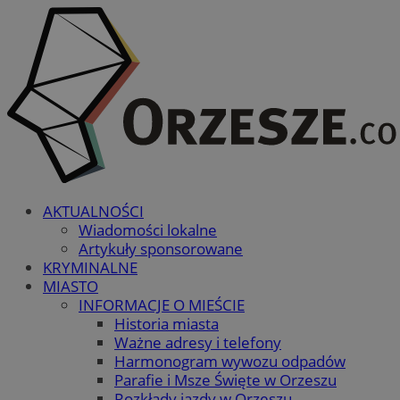
AKTUALNOŚCI
Wiadomości lokalne
Artykuły sponsorowane
KRYMINALNE
MIASTO
INFORMACJE O MIEŚCIE
Historia miasta
Ważne adresy i telefony
Harmonogram wywozu odpadów
Parafie i Msze Święte w Orzeszu
Rozkłady jazdy w Orzeszu