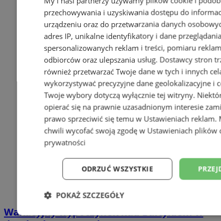
My i nasi partnerzy używamy plików cookie i podob
przechowywania i uzyskiwania dostępu do informac
urządzeniu oraz do przetwarzania danych osobowych
adres IP, unikalne identyfikatory i dane przeglądani
spersonalizowanych reklam i treści, pomiaru reklam i
odbiorców oraz ulepszania usług.
Dostawcy stron tr
również przetwarzać Twoje dane w tych i innych cel
wykorzystywać precyzyjne dane geolokalizacyjne i c
Twoje wybory dotyczą wyłącznie tej witryny. Niekt
opierać się na prawnie uzasadnionym interesie zami
prawo sprzeciwić się temu w
Ustawieniach reklam
.
chwili wycofać swoją zgodę w
Ustawieniach plików 
prywatności
ODRZUĆ WSZYSTKIE
PRZEJ
POKAŻ SZCZEGÓŁY
Wakacyjny wypoczynek nad Bałtykiem w
Niezbędne
Wydajność
Targetowani