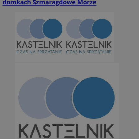
domkach Szmaragdowe Morze
Niesklasyfikowane
Niezbędne
Wydajność
Targetowanie
Funkcjonalno
Niezbędne pliki cookie umożliwiają korzystanie z podstawowych fun
takich jak logowanie użytkownika i zarządzanie kontem. Bez niezb
można prawidłowo korzystać ze strony internetowej.
Provider
/
Okres
Nazwa
Domena
przechowywan
SessID
orzesze.com.pl
1 rok
QeSessID
orzesze.com.pl
1 rok