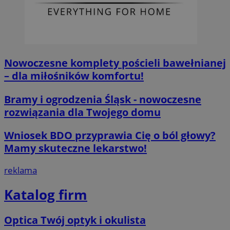
Nowoczesne komplety pościeli bawełnianej
– dla miłośników komfortu!
__cf_bm
29 minut 55
Cloudflare
sekund
Inc.
Bramy i ogrodzenia Śląsk - nowoczesne
.twitter.com
rozwiązania dla Twojego domu
Wniosek BDO przyprawia Cię o ból głowy?
Mamy skuteczne lekarstwo!
reklama
Katalog firm
Nazwa
Provider
/
Dome
Provider
/
Okres
Nazwa
Opis
Optica Twój optyk i okulista
Domena
przechowywania
ustat_agfw3qpwXtzumy9y6uj2bdltvfr72d
.ustat.info
Provider
/
Okres