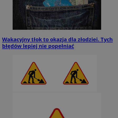
Wakacyjny tłok to okazja dla złodziei. Tych
błędów lepiej nie popełniać