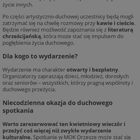
życie innych.
Po części artystyczno-duchowej uczestnicy będą mogli
zatrzymać się na chwilę rozmowy przy
kawie i cieście
.
Będzie również możliwość zapoznania się z
literaturą
chrześcijańską
, która może stać się impulsem do
pogłębienia życia duchowego.
Dla kogo to wydarzenie?
Wydarzenie ma charakter
otwarty i bezpłatny
.
Organizatorzy zapraszają dzieci, młodzież, dorosłych
oraz seniorów – wszystkich, którzy pragną wspólnoty i
duchowego przeżycia.
Niecodzienna okazja do duchowego
spotkania
Warto zarezerwować ten kwietniowy wieczór i
przeżyć coś więcej niż zwykłe wydarzenie
kulturalne.
Spotkanie w MOK Orzesze może stać się