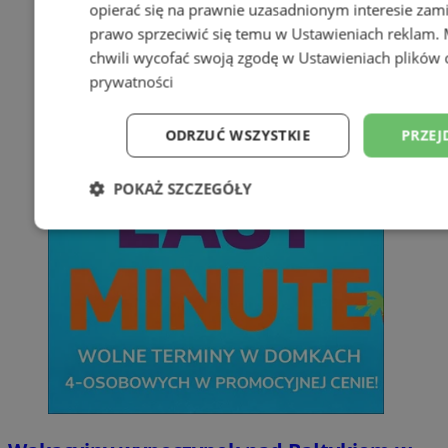
opierać się na prawnie uzasadnionym interesie zami
prawo sprzeciwić się temu w
Ustawieniach reklam
.
chwili wycofać swoją zgodę w
Ustawieniach plików 
prywatności
ODRZUĆ WSZYSTKIE
PRZEJ
POKAŻ SZCZEGÓŁY
Niezbędne
Wydajność
Targetowani
Niesklasyfikowane