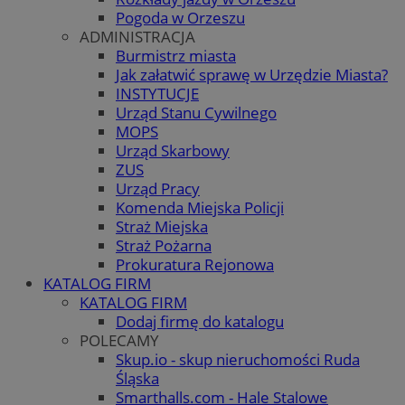
Pogoda w Orzeszu
ADMINISTRACJA
Burmistrz miasta
Jak załatwić sprawę w Urzędzie Miasta?
INSTYTUCJE
Urząd Stanu Cywilnego
MOPS
Urząd Skarbowy
ZUS
Urząd Pracy
Komenda Miejska Policji
Straż Miejska
Straż Pożarna
Prokuratura Rejonowa
KATALOG FIRM
KATALOG FIRM
Dodaj firmę do katalogu
POLECAMY
Skup.io - skup nieruchomości Ruda
Śląska
Smarthalls.com - Hale Stalowe