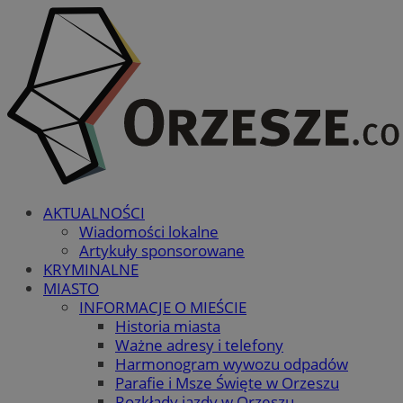
AKTUALNOŚCI
Wiadomości lokalne
Artykuły sponsorowane
KRYMINALNE
MIASTO
INFORMACJE O MIEŚCIE
Historia miasta
Ważne adresy i telefony
Harmonogram wywozu odpadów
Parafie i Msze Święte w Orzeszu
Rozkłady jazdy w Orzeszu