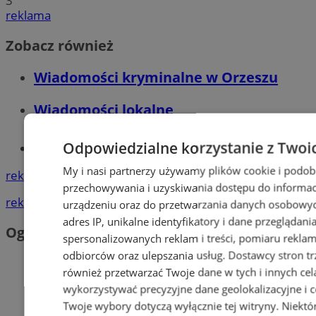
3
reklama
Zobacz również
Wiadomości kryminalne w Orzeszu
Wiadomości lokalne
Odpowiedzialne korzystanie z Twoi
Tworzenie stron www - Orzesze
My i nasi partnerzy używamy plików cookie i podob
reklama
przechowywania i uzyskiwania dostępu do informac
reklama
urządzeniu oraz do przetwarzania danych osobowych
adres IP, unikalne identyfikatory i dane przeglądani
Ogłoszenia
spersonalizowanych reklam i treści, pomiaru reklam i
odbiorców oraz ulepszania usług.
Dostawcy stron tr
również przetwarzać Twoje dane w tych i innych cel
wykorzystywać precyzyjne dane geolokalizacyjne i c
Twoje wybory dotyczą wyłącznie tej witryny. Niekt