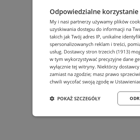
Odpowiedzialne korzystanie
My i nasi partnerzy używamy plików cook
uzyskiwania dostępu do informacji na T
takich jak Twój adres IP, unikalne identyf
spersonalizowanych reklam i treści, pomia
usług.
Dostawcy stron trzecich (1913)
mogą
w tym wykorzystywać precyzyjne dane geo
wyłącznie tej witryny. Niektórzy dostawc
zamiast na zgodzie; masz prawo sprzeciw
chwili wycofać swoją zgodę w
Ustawienia
POKAŻ SZCZEGÓŁY
ODR
Niezbędne
Wydajność