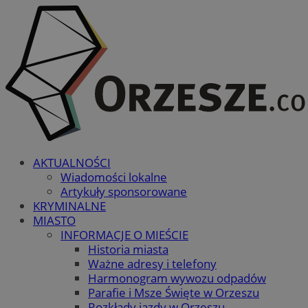
AKTUALNOŚCI
Wiadomości lokalne
Artykuły sponsorowane
KRYMINALNE
MIASTO
INFORMACJE O MIEŚCIE
Historia miasta
Ważne adresy i telefony
Harmonogram wywozu odpadów
Parafie i Msze Święte w Orzeszu
Rozkłady jazdy w Orzeszu