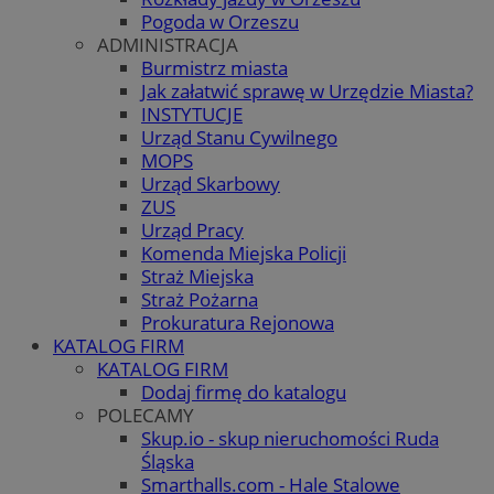
Pogoda w Orzeszu
ADMINISTRACJA
Burmistrz miasta
Jak załatwić sprawę w Urzędzie Miasta?
INSTYTUCJE
Urząd Stanu Cywilnego
MOPS
Urząd Skarbowy
ZUS
Urząd Pracy
Komenda Miejska Policji
Straż Miejska
Straż Pożarna
Prokuratura Rejonowa
KATALOG FIRM
KATALOG FIRM
Dodaj firmę do katalogu
POLECAMY
Skup.io - skup nieruchomości Ruda
Śląska
Smarthalls.com - Hale Stalowe