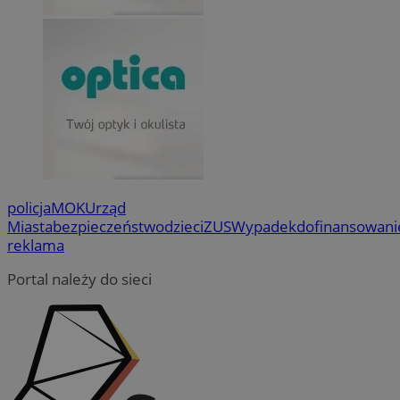
policja
MOK
Urząd
Miasta
bezpieczeństwo
dzieci
ZUS
Wypadek
dofinansowani
reklama
Portal należy do sieci