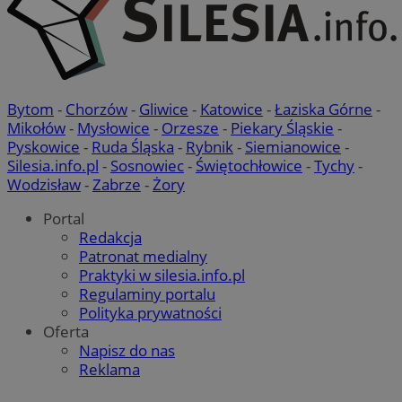
Bytom
-
Chorzów
-
Gliwice
-
Katowice
-
Łaziska Górne
-
Mikołów
-
Mysłowice
-
Orzesze
-
Piekary Śląskie
-
Pyskowice
-
Ruda Śląska
-
Rybnik
-
Siemianowice
-
Silesia.info.pl
-
Sosnowiec
-
Świętochłowice
-
Tychy
-
Wodzisław
-
Zabrze
-
Żory
Portal
Redakcja
Patronat medialny
Praktyki w silesia.info.pl
Regulaminy portalu
Polityka prywatności
Oferta
Napisz do nas
Reklama