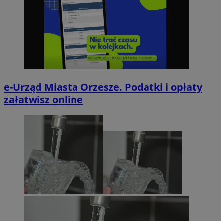
e-Urząd Miasta Orzesze. Podatki i opłaty
załatwisz online