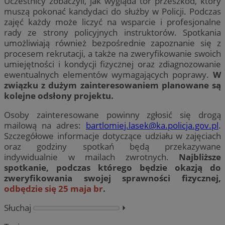
Uczestnicy zobaczyli, jak wygląda tor przeszkód, który
muszą pokonać kandydaci do służby w Policji. Podczas
zajęć każdy może liczyć na wsparcie i profesjonalne
rady ze strony policyjnych instruktorów. Spotkania
umożliwiają również bezpośrednie zapoznanie się z
procesem rekrutacji, a także na zweryfikowanie swoich
umiejętności i kondycji fizycznej oraz zdiagnozowanie
ewentualnych elementów wymagających poprawy.
W
związku z dużym zainteresowaniem planowane są
kolejne odsłony projektu.
Osoby zainteresowane powinny zgłosić się drogą
mailową na adres:
bartlomiej.lasek@ka.policja.gov.pl
.
Szczegółowe informacje dotyczące udziału w zajęciach
oraz godziny spotkań będą przekazywane
indywidualnie w mailach zwrotnych.
Najbliższe
spotkanie, podczas którego będzie okazją do
zweryfikowania swojej sprawności fizycznej,
odbędzie się 25 maja br
.
Słuchaj
⏵︎