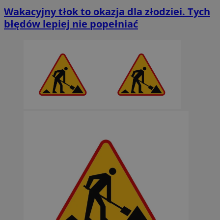
Wakacyjny tłok to okazja dla złodziei. Tych
błędów lepiej nie popełniać