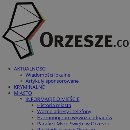
AKTUALNOŚCI
Wiadomości lokalne
Artykuły sponsorowane
KRYMINALNE
MIASTO
INFORMACJE O MIEŚCIE
Historia miasta
Ważne adresy i telefony
Harmonogram wywozu odpadów
Parafie i Msze Święte w Orzeszu
Rozkłady jazdy w Orzeszu