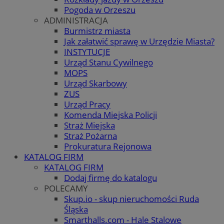
Pogoda w Orzeszu
ADMINISTRACJA
Burmistrz miasta
Jak załatwić sprawę w Urzędzie Miasta?
INSTYTUCJE
Urząd Stanu Cywilnego
MOPS
Urząd Skarbowy
ZUS
Urząd Pracy
Komenda Miejska Policji
Straż Miejska
Straż Pożarna
Prokuratura Rejonowa
KATALOG FIRM
KATALOG FIRM
Dodaj firmę do katalogu
POLECAMY
Skup.io - skup nieruchomości Ruda
Śląska
Smarthalls.com - Hale Stalowe