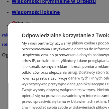
Wiadomości kryminalne w Orzeszu
Wiadomości lokalne
Tworzenie stron www - Orzesze
Odpowiedzialne korzystanie z Twoi
reklama
My i nasi partnerzy używamy plików cookie i podob
reklama
przechowywania i uzyskiwania dostępu do informac
Ogłoszenia
urządzeniu oraz do przetwarzania danych osobowych
adres IP, unikalne identyfikatory i dane przeglądani
spersonalizowanych reklam i treści, pomiaru reklam i
odbiorców oraz ulepszania usług.
Dostawcy stron tr
również przetwarzać Twoje dane w tych i innych cel
wykorzystywać precyzyjne dane geolokalizacyjne i c
Twoje wybory dotyczą wyłącznie tej witryny. Niekt
opierać się na prawnie uzasadnionym interesie zami
prawo sprzeciwić się temu w
Ustawieniach reklam
.
chwili wycofać swoją zgodę w
Ustawieniach plików 