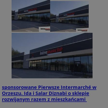
sponsorowane
Pierwsze Intermarché w
Orzeszu. Ida i Salar Diznabi o sklepie
rozwijanym razem z mieszkańcami