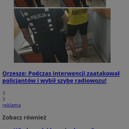
Orzesze: Podczas interwencji zaatakował
policjantów i wybił szybę radiowozu!
3
3
reklama
Zobacz również