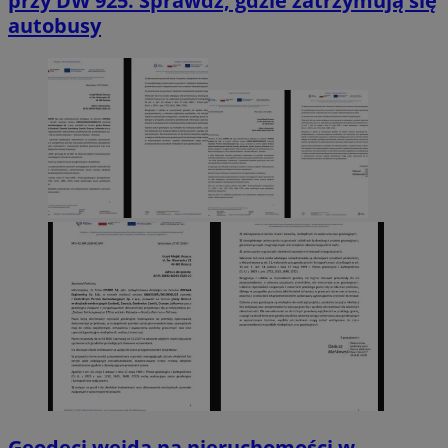
przy DW 925. Sprawdź, gdzie zatrzymują się
autobusy
Geodeci wejdą na nieruchomości w