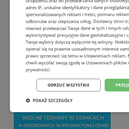
urządzeniu oraz do przetwarzania danych osobowych
adres IP, unikalne identyfikatory i dane przeglądani
spersonalizowanych reklam i treści, pomiaru reklam i
odbiorców oraz ulepszania usług.
Dostawcy stron tr
również przetwarzać Twoje dane w tych i innych cel
wykorzystywać precyzyjne dane geolokalizacyjne i c
Twoje wybory dotyczą wyłącznie tej witryny. Niekt
opierać się na prawnie uzasadnionym interesie zami
prawo sprzeciwić się temu w
Ustawieniach reklam
.
chwili wycofać swoją zgodę w
Ustawieniach plików 
prywatności
ODRZUĆ WSZYSTKIE
PRZEJ
POKAŻ SZCZEGÓŁY
Niezbędne
Wydajność
Targetowani