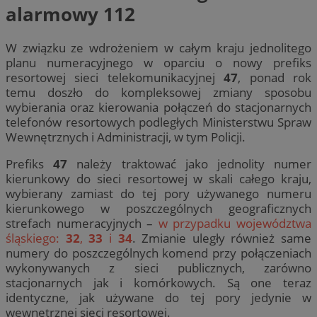
alarmowy 112
W związku ze wdrożeniem w całym kraju jednolitego
planu numeracyjnego w oparciu o nowy prefiks
resortowej sieci telekomunikacyjnej
47
, ponad rok
temu doszło do kompleksowej zmiany sposobu
wybierania oraz kierowania połączeń do stacjonarnych
telefonów resortowych podległych Ministerstwu Spraw
Wewnętrznych i Administracji, w tym Policji.
Prefiks
47
należy traktować jako jednolity numer
kierunkowy do sieci resortowej w skali całego kraju,
wybierany zamiast do tej pory używanego numeru
kierunkowego w poszczególnych geograficznych
strefach numeracyjnych –
w przypadku województwa
śląskiego:
32
,
33
i
34
. Zmianie uległy również same
numery do poszczególnych komend przy połączeniach
wykonywanych z sieci publicznych, zarówno
stacjonarnych jak i komórkowych. Są one teraz
identyczne, jak używane do tej pory jedynie w
wewnętrznej sieci resortowej.