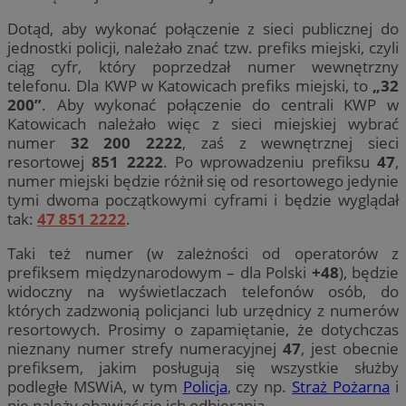
Dotąd, aby wykonać połączenie z sieci publicznej do
jednostki policji, należało znać tzw. prefiks miejski, czyli
ciąg cyfr, który poprzedzał numer wewnętrzny
telefonu. Dla KWP w Katowicach prefiks miejski, to
„32
200”
. Aby wykonać połączenie do centrali KWP w
Katowicach należało więc z sieci miejskiej wybrać
numer
32 200 2222
, zaś z wewnętrznej sieci
resortowej
851 2222
. Po wprowadzeniu prefiksu
47
,
numer miejski będzie różnił się od resortowego jedynie
tymi dwoma początkowymi cyframi i będzie wyglądał
tak:
47 851 2222
.
Taki też numer (w zależności od operatorów z
prefiksem międzynarodowym – dla Polski
+48
), będzie
widoczny na wyświetlaczach telefonów osób, do
których zadzwonią policjanci lub urzędnicy z numerów
resortowych. Prosimy o zapamiętanie, że dotychczas
nieznany numer strefy numeracyjnej
47
, jest obecnie
prefiksem, jakim posługują się wszystkie służby
podległe MSWiA, w tym
Policja
, czy np.
Straż Pożarna
i
nie należy obawiać się ich odbierania.