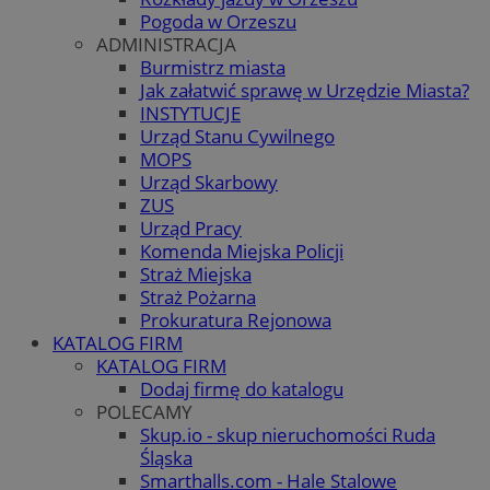
Pogoda w Orzeszu
ADMINISTRACJA
Burmistrz miasta
Jak załatwić sprawę w Urzędzie Miasta?
INSTYTUCJE
Urząd Stanu Cywilnego
MOPS
Urząd Skarbowy
ZUS
Urząd Pracy
Komenda Miejska Policji
Straż Miejska
Straż Pożarna
Prokuratura Rejonowa
KATALOG FIRM
KATALOG FIRM
Dodaj firmę do katalogu
POLECAMY
Skup.io - skup nieruchomości Ruda
Śląska
Smarthalls.com - Hale Stalowe