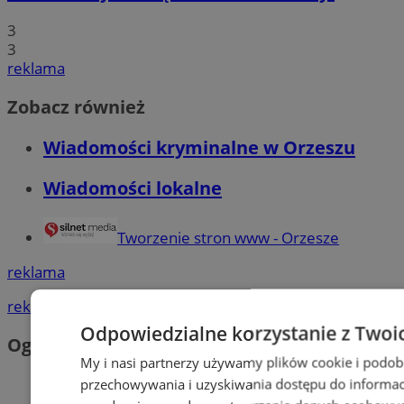
3
3
reklama
Zobacz również
Wiadomości kryminalne w Orzeszu
Wiadomości lokalne
Tworzenie stron www - Orzesze
reklama
reklama
Odpowiedzialne korzystanie z Twoi
Ogłoszenia
My i nasi partnerzy używamy plików cookie i podob
przechowywania i uzyskiwania dostępu do informac