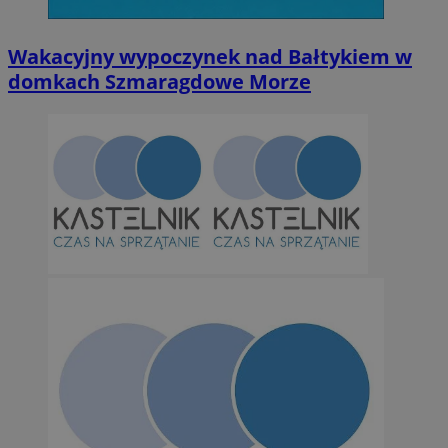
Niesklasyfikowane
Wakacyjny wypoczynek nad Bałtykiem w
domkach Szmaragdowe Morze
Niezbędne
Wydajność
Targetowanie
Funkcjonalno
Niezbędne pliki cookie umożliwiają korzystanie z podstawowych fun
takich jak logowanie użytkownika i zarządzanie kontem. Bez niezb
można prawidłowo korzystać ze strony internetowej.
Provider
/
Okres
Nazwa
Domena
przechowywan
SessID
orzesze.com.pl
1 rok
QeSessID
orzesze.com.pl
1 rok
MvSessID
orzesze.com.pl
1 rok