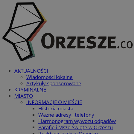
AKTUALNOŚCI
Wiadomości lokalne
Artykuły sponsorowane
KRYMINALNE
MIASTO
INFORMACJE O MIEŚCIE
Historia miasta
Ważne adresy i telefony
Harmonogram wywozu odpadów
Parafie i Msze Święte w Orzeszu
Rozkłady jazdy w Orzeszu