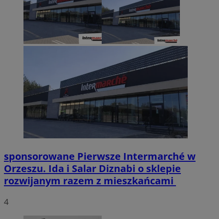
sponsorowane
Pierwsze Intermarché w
Orzeszu. Ida i Salar Diznabi o sklepie
rozwijanym razem z mieszkańcami
4