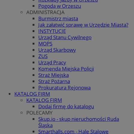
Pogoda w Orzeszu
ADMINISTRACJA
Burmistrz miasta
Jak załatwić sprawę w Urzędzie Miasta?
INSTYTUCJE
Urząd Stanu Cywilnego
MOPS
Urząd Skarbowy
ZUS
Urząd Pracy
Komenda Miejska Policji
Straż Miejska
Straż Pożarna
Prokuratura Rejonowa
KATALOG FIRM
KATALOG FIRM
Dodaj firmę do katalogu
POLECAMY
Skup.io - skup nieruchomości Ruda
Śląska
Smarthalls.com - Hale Stalowe