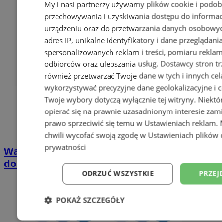
My i nasi partnerzy używamy plików cookie i podob
przechowywania i uzyskiwania dostępu do informac
urządzeniu oraz do przetwarzania danych osobowych
adres IP, unikalne identyfikatory i dane przeglądani
spersonalizowanych reklam i treści, pomiaru reklam i
odbiorców oraz ulepszania usług.
Dostawcy stron tr
również przetwarzać Twoje dane w tych i innych cel
wykorzystywać precyzyjne dane geolokalizacyjne i c
Twoje wybory dotyczą wyłącznie tej witryny. Niekt
opierać się na prawnie uzasadnionym interesie zami
prawo sprzeciwić się temu w
Ustawieniach reklam
.
chwili wycofać swoją zgodę w
Ustawieniach plików 
prywatności
Wakacyjny wypoczynek nad Bałtykiem w
domkach Szmaragdowe Morze
ODRZUĆ WSZYSTKIE
PRZEJ
POKAŻ SZCZEGÓŁY
Niezbędne
Wydajność
Targetowani