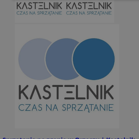
Niesklasyfikowane
Niezbędne
Wydajność
Targetowanie
Funkcjonalno
Niezbędne pliki cookie umożliwiają korzystanie z podstawowych fun
takich jak logowanie użytkownika i zarządzanie kontem. Bez niezb
można prawidłowo korzystać ze strony internetowej.
Provider
/
Okres
Nazwa
Domena
przechowywan
SessID
orzesze.com.pl
1 rok
QeSessID
orzesze.com.pl
1 rok