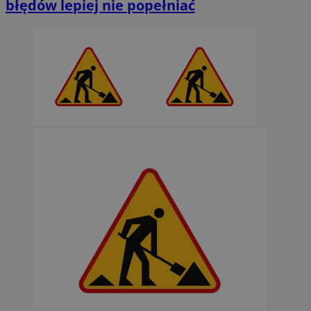
błędów lepiej nie popełniać