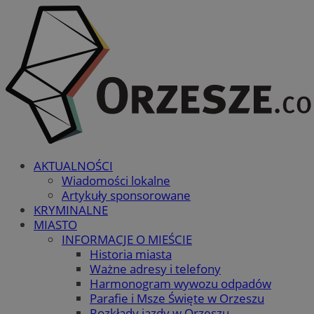
AKTUALNOŚCI
Wiadomości lokalne
Artykuły sponsorowane
KRYMINALNE
MIASTO
INFORMACJE O MIEŚCIE
Historia miasta
Ważne adresy i telefony
Harmonogram wywozu odpadów
Parafie i Msze Święte w Orzeszu
Rozkłady jazdy w Orzeszu