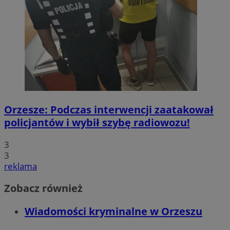
Orzesze: Podczas interwencji zaatakował
policjantów i wybił szybę radiowozu!
3
3
reklama
Zobacz również
Wiadomości kryminalne w Orzeszu