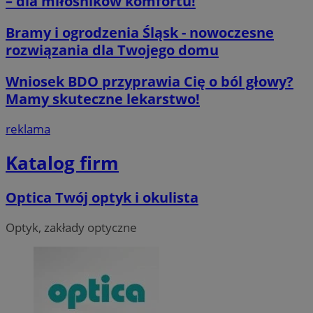
– dla miłośników komfortu!
__cf_bm
29 minut 59
Cloudflare
sekund
Inc.
.x.com
Bramy i ogrodzenia Śląsk - nowoczesne
rozwiązania dla Twojego domu
Wniosek BDO przyprawia Cię o ból głowy?
Mamy skuteczne lekarstwo!
reklama
CookieScriptConsent
4 tygodnie 2 d
CookieScript
orzesze.com.pl
Katalog firm
Optica Twój optyk i okulista
Optyk, zakłady optyczne
__cf_bm
29 minut 55
Cloudflare
sekund
Inc.
.twitter.com