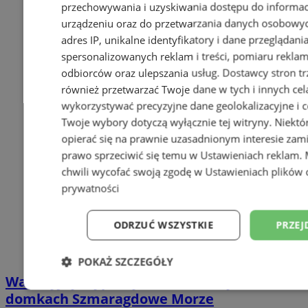
przechowywania i uzyskiwania dostępu do informac
urządzeniu oraz do przetwarzania danych osobowych
adres IP, unikalne identyfikatory i dane przeglądani
spersonalizowanych reklam i treści, pomiaru reklam i
odbiorców oraz ulepszania usług.
Dostawcy stron tr
również przetwarzać Twoje dane w tych i innych cel
wykorzystywać precyzyjne dane geolokalizacyjne i c
Twoje wybory dotyczą wyłącznie tej witryny. Niekt
opierać się na prawnie uzasadnionym interesie zami
prawo sprzeciwić się temu w
Ustawieniach reklam
.
chwili wycofać swoją zgodę w
Ustawieniach plików 
prywatności
ODRZUĆ WSZYSTKIE
PRZEJ
POKAŻ SZCZEGÓŁY
Wakacyjny wypoczynek nad Bałtykiem w
Niezbędne
Wydajność
Targetowani
domkach Szmaragdowe Morze