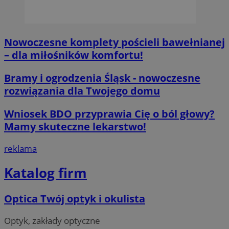
.x.com
Nowoczesne komplety pościeli bawełnianej
– dla miłośników komfortu!
Bramy i ogrodzenia Śląsk - nowoczesne
CookieScriptConsent
4 tygodnie 2 d
CookieScript
rozwiązania dla Twojego domu
orzesze.com.pl
Wniosek BDO przyprawia Cię o ból głowy?
Mamy skuteczne lekarstwo!
reklama
Katalog firm
__cf_bm
29 minut 55
Cloudflare
sekund
Inc.
Optica Twój optyk i okulista
.twitter.com
Optyk, zakłady optyczne