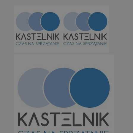
Niesklasyfikowane
Niezbędne
Wydajność
Targetowanie
Funkcjonalno
Niezbędne pliki cookie umożliwiają korzystanie z podstawowych fun
takich jak logowanie użytkownika i zarządzanie kontem. Bez niezb
można prawidłowo korzystać ze strony internetowej.
Provider
/
Okres
Nazwa
Domena
przechowywan
SessID
orzesze.com.pl
1 rok
QeSessID
orzesze.com.pl
1 rok