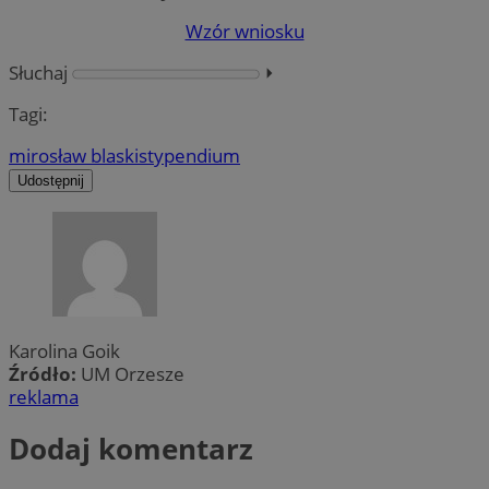
Wzór wniosku
Słuchaj
⏵︎
Tagi:
mirosław blaski
stypendium
Udostępnij
Karolina Goik
Źródło:
UM Orzesze
reklama
Dodaj komentarz