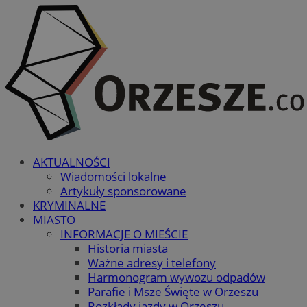
AKTUALNOŚCI
Wiadomości lokalne
Artykuły sponsorowane
KRYMINALNE
MIASTO
INFORMACJE O MIEŚCIE
Historia miasta
Ważne adresy i telefony
Harmonogram wywozu odpadów
Parafie i Msze Święte w Orzeszu
Rozkłady jazdy w Orzeszu