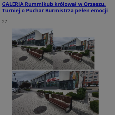
GALERIA
Rummikub królował w Orzeszu.
Turniej o Puchar Burmistrza pełen emocji
27