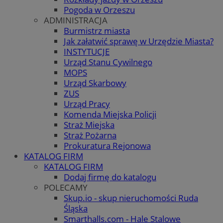
Pogoda w Orzeszu
ADMINISTRACJA
Burmistrz miasta
Jak załatwić sprawę w Urzędzie Miasta?
INSTYTUCJE
Urząd Stanu Cywilnego
MOPS
Urząd Skarbowy
ZUS
Urząd Pracy
Komenda Miejska Policji
Straż Miejska
Straż Pożarna
Prokuratura Rejonowa
KATALOG FIRM
KATALOG FIRM
Dodaj firmę do katalogu
POLECAMY
Skup.io - skup nieruchomości Ruda
Śląska
Smarthalls.com - Hale Stalowe