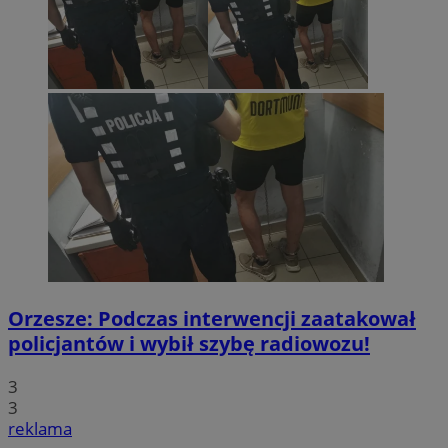
Orzesze: Podczas interwencji zaatakował
policjantów i wybił szybę radiowozu!
3
3
reklama