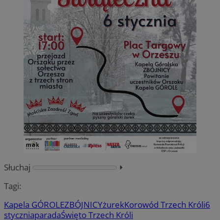
Słuchaj
⏵︎
Tagi:
Kapela GÓROLE
ZBÓJNICY
żurek
Korowód Trzech Króli
6
stycznia
parada
Święto Trzech Króli