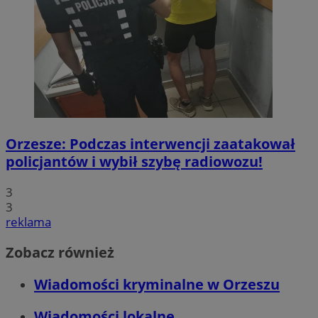
Orzesze: Podczas interwencji zaatakował
policjantów i wybił szybę radiowozu!
3
3
reklama
Zobacz również
Wiadomości kryminalne w Orzeszu
Wiadomości lokalne