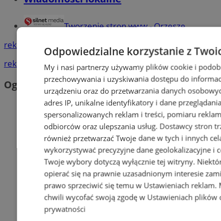
Tworzenie stron www - Orzesze
reklama
Odpowiedzialne korzystanie z Twoi
reklama
My i nasi partnerzy używamy plików cookie i podob
przechowywania i uzyskiwania dostępu do informac
Ogłoszenia
urządzeniu oraz do przetwarzania danych osobowych
adres IP, unikalne identyfikatory i dane przeglądani
spersonalizowanych reklam i treści, pomiaru reklam i
odbiorców oraz ulepszania usług.
Dostawcy stron tr
również przetwarzać Twoje dane w tych i innych cel
wykorzystywać precyzyjne dane geolokalizacyjne i c
Twoje wybory dotyczą wyłącznie tej witryny. Niekt
opierać się na prawnie uzasadnionym interesie zami
prawo sprzeciwić się temu w
Ustawieniach reklam
.
chwili wycofać swoją zgodę w
Ustawieniach plików 
prywatności