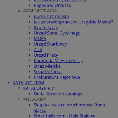
Pogoda w Orzeszu
ADMINISTRACJA
Burmistrz miasta
Jak załatwić sprawę w Urzędzie Miasta?
INSTYTUCJE
Urząd Stanu Cywilnego
MOPS
Urząd Skarbowy
ZUS
Urząd Pracy
Komenda Miejska Policji
Straż Miejska
Straż Pożarna
Prokuratura Rejonowa
KATALOG FIRM
KATALOG FIRM
Dodaj firmę do katalogu
POLECAMY
Skup.io - skup nieruchomości Ruda
Śląska
Smarthalls.com - Hale Stalowe