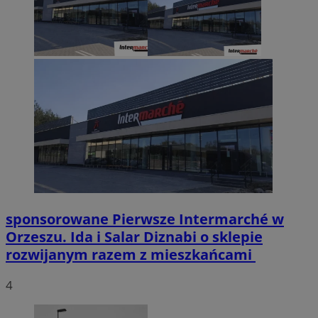
sponsorowane
Pierwsze Intermarché w
Orzeszu. Ida i Salar Diznabi o sklepie
rozwijanym razem z mieszkańcami
4