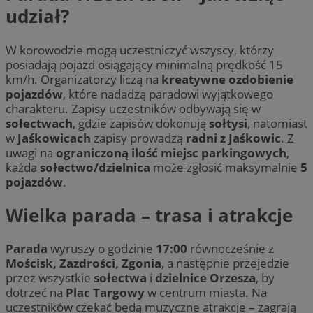
udział?
W korowodzie mogą uczestniczyć wszyscy, którzy
posiadają pojazd osiągający minimalną prędkość 15
km/h. Organizatorzy liczą na
kreatywne ozdobienie
pojazdów
, które nadadzą paradowi wyjątkowego
charakteru. Zapisy uczestników odbywają się w
sołectwach
, gdzie zapisów dokonują
sołtysi
, natomiast
w
Jaśkowicach
zapisy prowadzą
radni z Jaśkowic
. Z
uwagi na
ograniczoną ilość miejsc parkingowych
,
każda
sołectwo/dzielnica
może zgłosić maksymalnie
5
pojazdów
.
Wielka parada – trasa i atrakcje
Parada
wyruszy o godzinie
17:00
równocześnie z
Mościsk, Zazdrości, Zgonia
, a następnie przejedzie
przez wszystkie
sołectwa
i
dzielnice Orzesza
, by
dotrzeć na
Plac Targowy
w centrum miasta. Na
uczestników czekać będą muzyczne atrakcje – zagrają