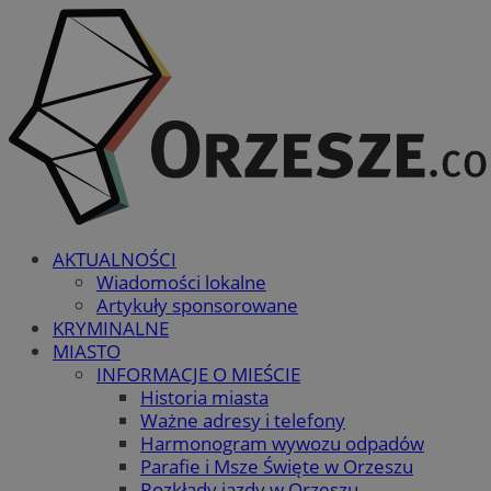
AKTUALNOŚCI
Wiadomości lokalne
Artykuły sponsorowane
KRYMINALNE
MIASTO
INFORMACJE O MIEŚCIE
Historia miasta
Ważne adresy i telefony
Harmonogram wywozu odpadów
Parafie i Msze Święte w Orzeszu
Rozkłady jazdy w Orzeszu