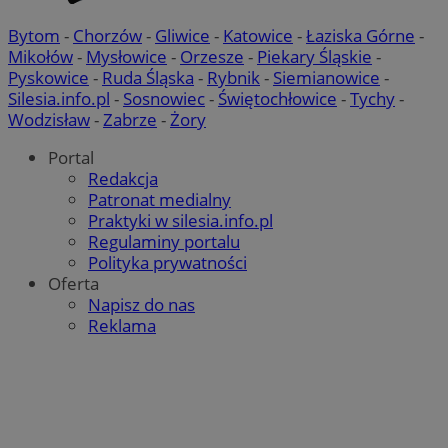
Bytom
-
Chorzów
-
Gliwice
-
Katowice
-
Łaziska Górne
-
Mikołów
-
Mysłowice
-
Orzesze
-
Piekary Śląskie
-
Pyskowice
-
Ruda Śląska
-
Rybnik
-
Siemianowice
-
Silesia.info.pl
-
Sosnowiec
-
Świętochłowice
-
Tychy
-
Wodzisław
-
Zabrze
-
Żory
Portal
Redakcja
Patronat medialny
Praktyki w silesia.info.pl
Regulaminy portalu
Polityka prywatności
Oferta
Napisz do nas
Reklama