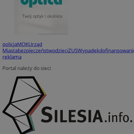
policja
MOK
Urząd
Miasta
bezpieczeństwo
dzieci
ZUS
Wypadek
dofinansowani
reklama
Portal należy do sieci