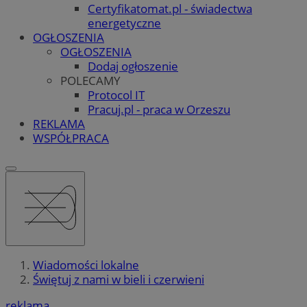
Certyfikatomat.pl - świadectwa
energetyczne
OGŁOSZENIA
OGŁOSZENIA
Dodaj ogłoszenie
POLECAMY
Protocol IT
Pracuj.pl - praca w Orzeszu
REKLAMA
WSPÓŁPRACA
Wiadomości lokalne
Świętuj z nami w bieli i czerwieni
reklama