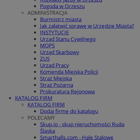
Pogoda w Orzeszu
ADMINISTRACJA
Burmistrz miasta
Jak załatwić sprawę w Urzędzie Miasta?
INSTYTUCJE
Urząd Stanu Cywilnego
MOPS
Urząd Skarbowy
ZUS
Urząd Pracy
Komenda Miejska Policji
Straż Miejska
Straż Pożarna
Prokuratura Rejonowa
KATALOG FIRM
KATALOG FIRM
Dodaj firmę do katalogu
POLECAMY
Skup.io - skup nieruchomości Ruda
Śląska
Smarthalls.com - Hale Stalowe