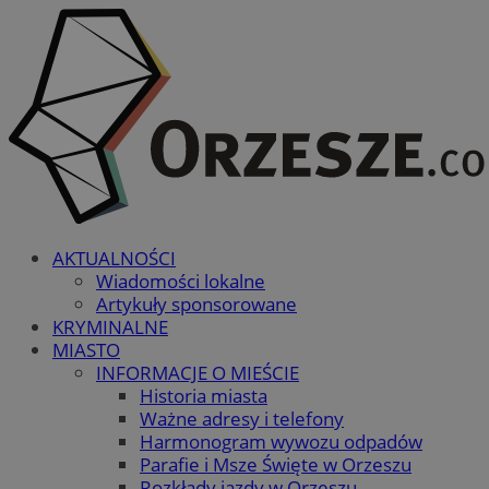
AKTUALNOŚCI
Wiadomości lokalne
Artykuły sponsorowane
KRYMINALNE
MIASTO
INFORMACJE O MIEŚCIE
Historia miasta
Ważne adresy i telefony
Harmonogram wywozu odpadów
Parafie i Msze Święte w Orzeszu
Rozkłady jazdy w Orzeszu