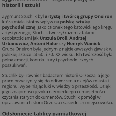
historii i sztuki
Zygmunt Stuchlik był
artystą i twórcą grupy Oneiron
,
która miała istotny wpływ na
polską sztukę
psychodeliczną
. Jako członek tego katowickiego kręgu
artystycznego, Stuchlik tworzył razem z takimi
osobistościami jak
Urszula Broll
,
Andrzej
Urbanowicz
,
Antoni Halor
czy
Henryk Waniek
.
Grupa Oneiron była jednym z najciekawszych zjawisk w
polskiej sztuce lat 60. i 70. XX wieku. Ich twórczość była
pełna emocji, kontrkultury i psychodelicznych
poszukiwań.
Stuchlik był również badaczem historii Orzesza, a jego
prace przyczyniły się do odtworzenia dziejów miasta i
regionu, wypełniając luki w wiedzy o przeszłości. Dzięki
jego znajomości języka niemieckiego i umiejętności
czytania starych dokumentów, Stuchlik pomógł w
opracowaniu historii Orzesza i sąsiednich miejscowości.
Odsłonięcie tablicy pamiątkowej