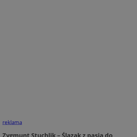
reklama
Zygmunt Stuchlik – Ślązak z pasją do