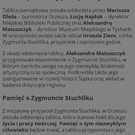
Tablica pamiątkowa została odsłonięta przez
Mariusza
Oleśa
– burmistrza Orzesza,
Łucję Hajduk
– dyrektor
Miejskiej Biblioteki Publicznej oraz
Aleksandrę
Matuszczyk
– dyrektor Muzeum Miejskiego w Tychach.
W uroczystości wzięła także udział
Urszula Zienc
, córka
Zygmunta Stuchlika, przyjaciele i zaproszeni goście.
Z okazji odsłonięcia tablicy,
Aleksandra Matuszczyk
przygotowała wspomnienie o Zygmuncie Stuchliku, w
którym zwróciła uwagę na jego niezwykłą działalność
artystyczną oraz społeczną. Podkreśliła także jego
zaangażowanie w rozwój historii Śląska oraz wkład w
badania dotyczące regionu.
Pamięć o Zygmuncie Stuchliku
Z inicjatywy przyjaciół Zygmunta Stuchlika, w Orzeszu
została odsłonięta tablica, która stanowi hołd dla jego
życia i pracy twórczej
.
Pamięć o tym niezwykłym
człowieku
będzie trwać, a tablica przypomina o jego