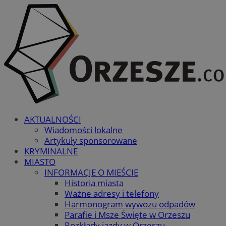
AKTUALNOŚCI
Wiadomości lokalne
Artykuły sponsorowane
KRYMINALNE
MIASTO
INFORMACJE O MIEŚCIE
Historia miasta
Ważne adresy i telefony
Harmonogram wywozu odpadów
Parafie i Msze Święte w Orzeszu
Rozkłady jazdy w Orzeszu