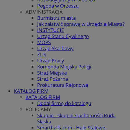
Pogoda w Orzeszu
ADMINISTRACJA
Burmistrz miasta
Jak załatwić sprawę w Urzędzie Miasta?
INSTYTUCJE
Urząd Stanu Cywilnego
MOPS
Urząd Skarbowy
ZUS
Urząd Pracy
Komenda Miejska Policji
Straż Miejska
Straż Pożarna
Prokuratura Rejonowa
KATALOG FIRM
KATALOG FIRM
Dodaj firmę do katalogu
POLECAMY
Skup.io - skup nieruchomości Ruda
Śląska
Smarthalls.com - Hale Stalowe