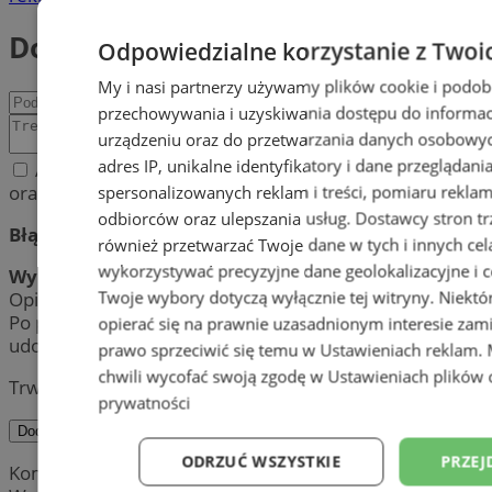
Dodaj komentarz
Odpowiedzialne korzystanie z Twoi
My i nasi partnerzy używamy plików cookie i podob
przechowywania i uzyskiwania dostępu do informac
urządzeniu oraz do przetwarzania danych osobowych
adres IP, unikalne identyfikatory i dane przeglądani
Akceptuję regulamin zamieszczania komentarzy
oraz politykę prywatności.
spersonalizowanych reklam i treści, pomiaru reklam i
odbiorców oraz ulepszania usług.
Dostawcy stron tr
Błąd:
również przetwarzać Twoje dane w tych i innych cel
wykorzystywać precyzyjne dane geolokalizacyjne i c
Wynik:
Twoje wybory dotyczą wyłącznie tej witryny. Niekt
Opinia została pomyślnie dodana.
Po przeprowadzeniu weryfikacji, jej treść zostanie
opierać się na prawnie uzasadnionym interesie zami
udostępniona publicznie.
prawo sprzeciwić się temu w
Ustawieniach reklam
.
chwili wycofać swoją zgodę w
Ustawieniach plików 
Trwa wysyłanie komentarza ...
prywatności
Dodaj komentarz
ODRZUĆ WSZYSTKIE
PRZEJ
Komentarze są prywatnymi opiniami użytkowników.