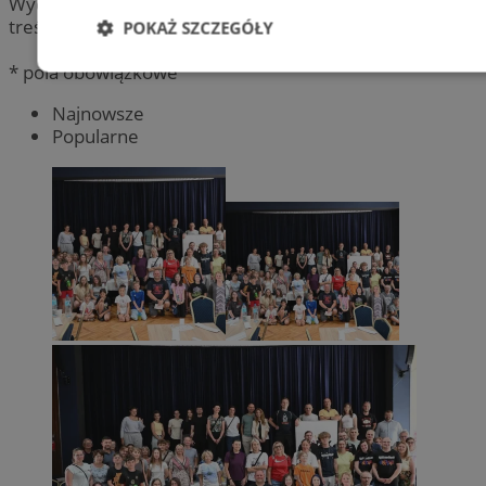
Wydawca portalu nie ponosi odpowiedzialności za
treść.
POKAŻ SZCZEGÓŁY
* pola obowiązkowe
Niezbędne
Wydajność
Targetowani
Najnowsze
Popularne
Niesklasyfikowane
Niezbędne
Wydajność
Targetowanie
Funkcjonalno
Niezbędne pliki cookie umożliwiają korzystanie z podstawowych fun
takich jak logowanie użytkownika i zarządzanie kontem. Bez niezb
można prawidłowo korzystać ze strony internetowej.
Provider
/
Okres
Nazwa
Domena
przechowywan
SessID
orzesze.com.pl
1 rok