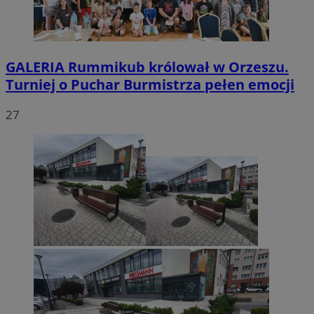
QeSessID
orzesze.com.pl
1 rok
GALERIA
Rummikub królował w Orzeszu.
MvSessID
orzesze.com.pl
1 rok
Turniej o Puchar Burmistrza pełen emocji
VISITOR_PRIVACY_METADATA
5 miesięcy 4
YouTube
27
tygodnie
.youtube.com
Googl