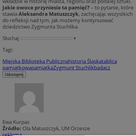
wkładzie w historię miasta, regionu oraz polskiej sztuki.
Jakie owoce przyniesie ta pamięć?
– to pytanie, które
stawia
Aleksandra Matuszczyk
, zachęcając wszystkich
do refleksji nad tym, jak możemy kontynuować
dziedzictwo Zygmunta Stuchlika.
Słuchaj
⏵︎
Tagi:
Miejska Biblioteka Publiczna
historia Śląska
tablica
pamiątkowa
pamiątka
Zygmunt Stuchlik
badacz
Udostępnij
Ewa Kurpas
Źródło:
Ola Matuszczyk, UM Orzesze
reklama