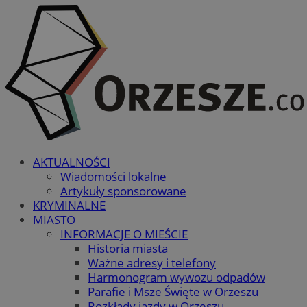
AKTUALNOŚCI
Wiadomości lokalne
Artykuły sponsorowane
KRYMINALNE
MIASTO
INFORMACJE O MIEŚCIE
Historia miasta
Ważne adresy i telefony
Harmonogram wywozu odpadów
Parafie i Msze Święte w Orzeszu
Rozkłady jazdy w Orzeszu