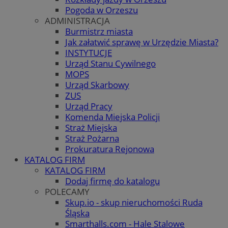
Pogoda w Orzeszu
ADMINISTRACJA
Burmistrz miasta
Jak załatwić sprawę w Urzędzie Miasta?
INSTYTUCJE
Urząd Stanu Cywilnego
MOPS
Urząd Skarbowy
ZUS
Urząd Pracy
Komenda Miejska Policji
Straż Miejska
Straż Pożarna
Prokuratura Rejonowa
KATALOG FIRM
KATALOG FIRM
Dodaj firmę do katalogu
POLECAMY
Skup.io - skup nieruchomości Ruda
Śląska
Smarthalls.com - Hale Stalowe