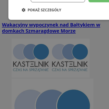
POKAŻ SZCZEGÓŁY
Niezbędne
Wydajność
Targetowani
Wakacyjny wypoczynek nad Bałtykiem w
domkach Szmaragdowe Morze
Niesklasyfikowane
Niezbędne
Wydajność
Targetowanie
Funkcjonalno
Niezbędne pliki cookie umożliwiają korzystanie z podstawowych fun
takich jak logowanie użytkownika i zarządzanie kontem. Bez niezb
można prawidłowo korzystać ze strony internetowej.
Provider
/
Okres
Nazwa
Domena
przechowywan
SessID
orzesze.com.pl
1 rok