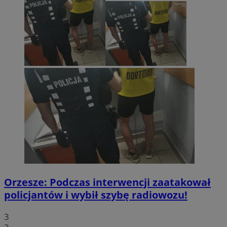
Orzesze: Podczas interwencji zaatakował
policjantów i wybił szybę radiowozu!
3