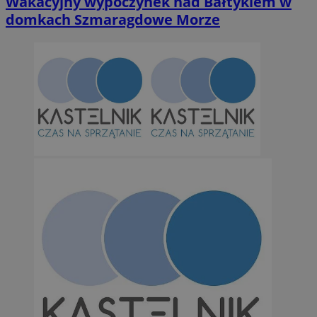
Wakacyjny wypoczynek nad Bałtykiem w
domkach Szmaragdowe Morze
Niezbędne
Wydajność
Targetowanie
Funkcjonalno
Niezbędne pliki cookie umożliwiają korzystanie z podstawowych fun
takich jak logowanie użytkownika i zarządzanie kontem. Bez niezb
można prawidłowo korzystać ze strony internetowej.
Provider
/
Okres
Nazwa
Domena
przechowywan
SessID
orzesze.com.pl
1 rok
QeSessID
orzesze.com.pl
1 rok
MvSessID
orzesze.com.pl
1 rok
VISITOR_PRIVACY_METADATA
5 miesięcy 4
YouTube