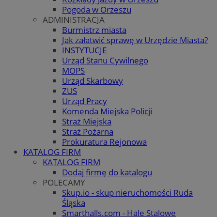
Pogoda w Orzeszu
ADMINISTRACJA
Burmistrz miasta
Jak załatwić sprawę w Urzędzie Miasta?
INSTYTUCJE
Urząd Stanu Cywilnego
MOPS
Urząd Skarbowy
ZUS
Urząd Pracy
Komenda Miejska Policji
Straż Miejska
Straż Pożarna
Prokuratura Rejonowa
KATALOG FIRM
KATALOG FIRM
Dodaj firmę do katalogu
POLECAMY
Skup.io - skup nieruchomości Ruda
Śląska
Smarthalls.com - Hale Stalowe