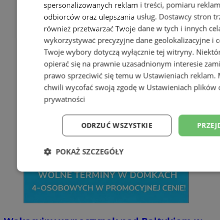
spersonalizowanych reklam i treści, pomiaru reklam i
odbiorców oraz ulepszania usług.
Dostawcy stron tr
również przetwarzać Twoje dane w tych i innych cel
wykorzystywać precyzyjne dane geolokalizacyjne i c
Twoje wybory dotyczą wyłącznie tej witryny. Niekt
opierać się na prawnie uzasadnionym interesie zami
prawo sprzeciwić się temu w
Ustawieniach reklam
.
chwili wycofać swoją zgodę w
Ustawieniach plików 
prywatności
ODRZUĆ WSZYSTKIE
PRZEJ
POKAŻ SZCZEGÓŁY
Niezbędne
Wydajność
Targetowani
Niesklasyfikowane