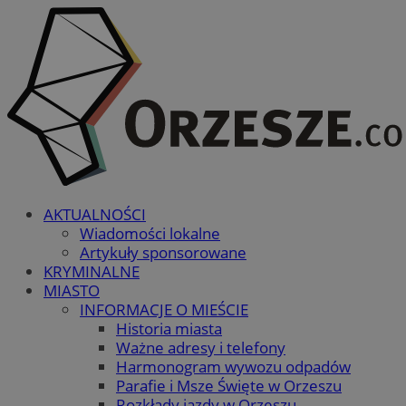
AKTUALNOŚCI
Wiadomości lokalne
Artykuły sponsorowane
KRYMINALNE
MIASTO
INFORMACJE O MIEŚCIE
Historia miasta
Ważne adresy i telefony
Harmonogram wywozu odpadów
Parafie i Msze Święte w Orzeszu
Rozkłady jazdy w Orzeszu