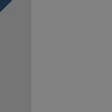
kator sesji.
kator sesji.
kator sesji.
acje o zgodzie
h dotyczących
itryny. Rejestruje
ści i ustawień
nie w kolejnych
nie musi ponownie
o zwiększa wygodę i
nych.
a ludzi i botów. Jest
ej, ponieważ
rtów na temat
ej.
usługę Cookie-
rencji dotyczących
Jest to konieczne,
 działał poprawnie.
a ludzi i botów. Jest
ej, ponieważ
rtów na temat
ej.