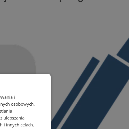
ywania i
danych osobowych,
etlania
az ulepszania
 i innych celach,