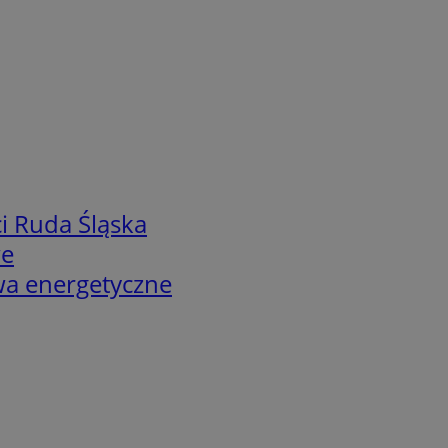
i Ruda Śląska
we
twa energetyczne