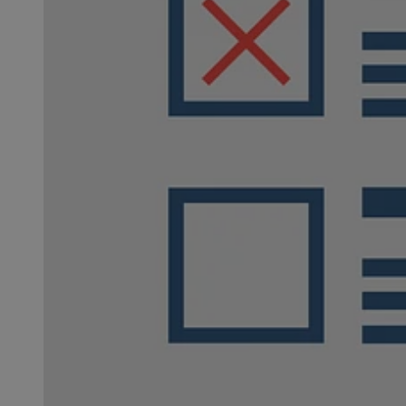
SessID
QeSessID
MvSessID
VISITOR_PRIVACY_
__cf_bm
CookieScriptConse
__cf_bm