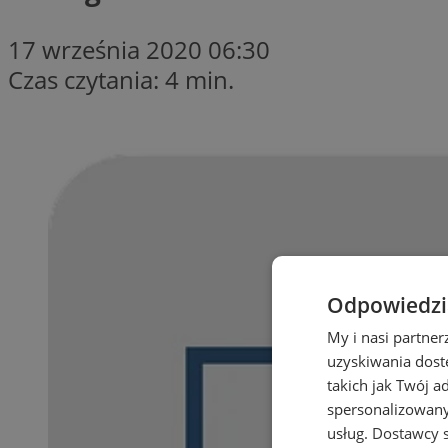
17 września 2020 06:30
Czas czytania: 4 min.
Odpowiedzia
My i nasi partne
uzyskiwania dost
takich jak Twój a
spersonalizowanyc
usług.
Dostawcy s