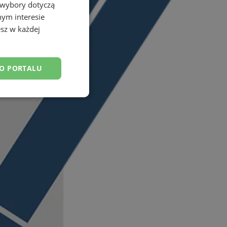
 wybory dotyczą
nym interesie
sz w każdej
DO PORTALU
esklasyfikowane
ane
owanie użytkownika i
j.