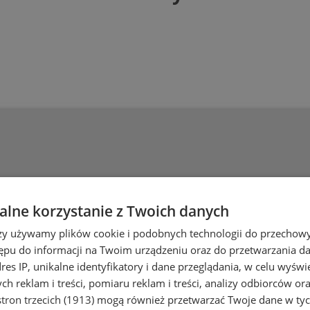
lne korzystanie z Twoich danych
rzy używamy plików cookie i podobnych technologii do przechow
ępu do informacji na Twoim urządzeniu oraz do przetwarzania 
dres IP, unikalne identyfikatory i dane przeglądania, w celu wyświ
h reklam i treści, pomiaru reklam i treści, analizy odbiorców or
tron trzecich (1913)
mogą również przetwarzać Twoje dane w tych