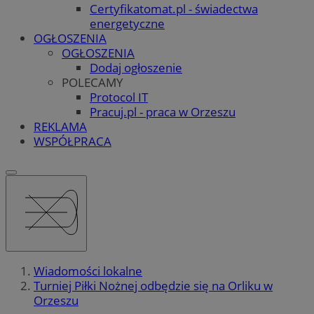
Certyfikatomat.pl - świadectwa
energetyczne
OGŁOSZENIA
OGŁOSZENIA
Dodaj ogłoszenie
POLECAMY
Protocol IT
Pracuj.pl - praca w Orzeszu
REKLAMA
WSPÓŁPRACA
Wiadomości lokalne
Turniej Piłki Nożnej odbędzie się na Orliku w
Orzeszu