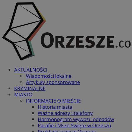
AKTUALNOŚCI
Wiadomości lokalne
Artykuły sponsorowane
KRYMINALNE
MIASTO
INFORMACJE O MIEŚCIE
Historia miasta
Ważne adresy i telefony
Harmonogram wywozu odpadów
Parafie i Msze Święte w Orzeszu
Rozkłady jazdy w Orzeszu