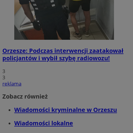
Orzesze: Podczas interwencji zaatakował
policjantów i wybił szybę radiowozu!
3
3
reklama
Zobacz również
Wiadomości kryminalne w Orzeszu
Wiadomości lokalne