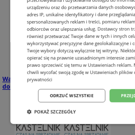
urządzeniu oraz do przetwarzania danych osobowych
adres IP, unikalne identyfikatory i dane przeglądani
spersonalizowanych reklam i treści, pomiaru reklam i
odbiorców oraz ulepszania usług.
Dostawcy stron tr
również przetwarzać Twoje dane w tych i innych cel
wykorzystywać precyzyjne dane geolokalizacyjne i c
Twoje wybory dotyczą wyłącznie tej witryny. Niekt
opierać się na prawnie uzasadnionym interesie zami
prawo sprzeciwić się temu w
Ustawieniach reklam
.
chwili wycofać swoją zgodę w
Ustawieniach plików 
Wakacyjny wypoczynek nad Bałtykiem w
prywatności
domkach Szmaragdowe Morze
ODRZUĆ WSZYSTKIE
PRZEJ
POKAŻ SZCZEGÓŁY
Niezbędne
Wydajność
Targetowani