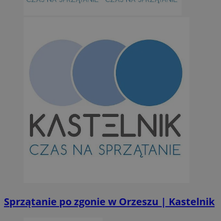
Niesklasyfikowane
Niezbędne
Wydajność
Targetowanie
Funkcjonalno
Niezbędne pliki cookie umożliwiają korzystanie z podstawowych fun
takich jak logowanie użytkownika i zarządzanie kontem. Bez niezb
można prawidłowo korzystać ze strony internetowej.
Provider
/
Okres
Nazwa
Domena
przechowywan
SessID
orzesze.com.pl
1 rok
QeSessID
orzesze.com.pl
1 rok
Sprzątanie po zgonie w Orzeszu | Kastelnik
MvSessID
orzesze.com.pl
1 rok