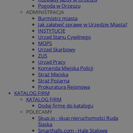
Pogoda w Orzeszu
ADMINISTRACJA
Burmistrz miasta
Jak załatwić sprawę w Urzędzie Miasta?
INSTYTUCJE
Urząd Stanu Cywilnego
MOPS
Urząd Skarbowy
ZUS
Urząd Pracy
Komenda Miejska Policji
Straż Miejska
Straż Pożarna
Prokuratura Rejonowa
KATALOG FIRM
KATALOG FIRM
Dodaj firmę do katalogu
POLECAMY
Skup.io - skup nieruchomości Ruda
Śląska
Smarthalls.com - Hale Stalowe