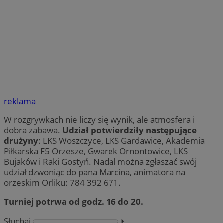
reklama
W rozgrywkach nie liczy się wynik, ale atmosfera i
dobra zabawa.
Udział potwierdziły następujące
drużyny
: LKS Woszczyce, LKS Gardawice, Akademia
Piłkarska F5 Orzesze, Gwarek Ornontowice, LKS
Bujaków i Raki Gostyń. Nadal można zgłaszać swój
udział dzwoniąc do pana Marcina, animatora na
orzeskim Orliku: 784 392 671.
Turniej potrwa od godz. 16 do 20.
Słuchaj
⏵︎