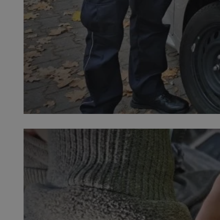
SessID
QeSessID
MvSessID
VISITOR_PRIVACY_
__cf_bm
CookieScriptConse
__cf_bm