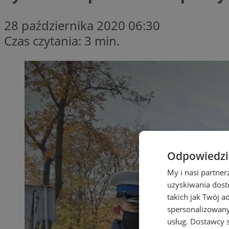
28 października 2020 06:30
Czas czytania: 3 min.
Odpowiedzia
My i nasi partne
uzyskiwania dost
takich jak Twój a
spersonalizowanyc
usług.
Dostawcy s