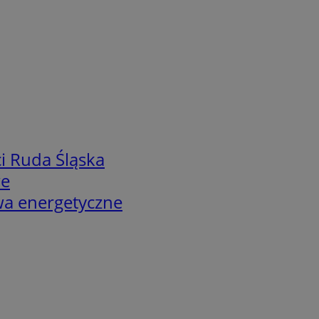
i Ruda Śląska
we
twa energetyczne