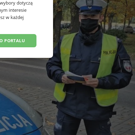
 wybory dotyczą
nym interesie
sz w każdej
DO PORTALU
esklasyfikowane
ane
owanie użytkownika i
j.