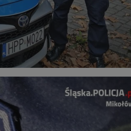
kator sesji.
kator sesji.
kator sesji.
acje o zgodzie
h dotyczących
itryny. Rejestruje
ści i ustawień
nie w kolejnych
nie musi ponownie
o zwiększa wygodę i
nych.
a ludzi i botów. Jest
ej, ponieważ
rtów na temat
ej.
usługę Cookie-
rencji dotyczących
Jest to konieczne,
 działał poprawnie.
a ludzi i botów. Jest
ej, ponieważ
rtów na temat
ej.