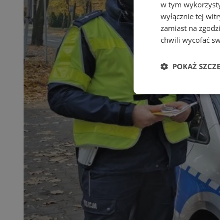
w tym wykorzysty
wyłącznie tej wi
zamiast na zgodz
chwili wycofać s
POKAŻ SZCZ
Niezbędne
Ni
Niezbędne pliki cook
zarządzanie kontem. 
Nazwa