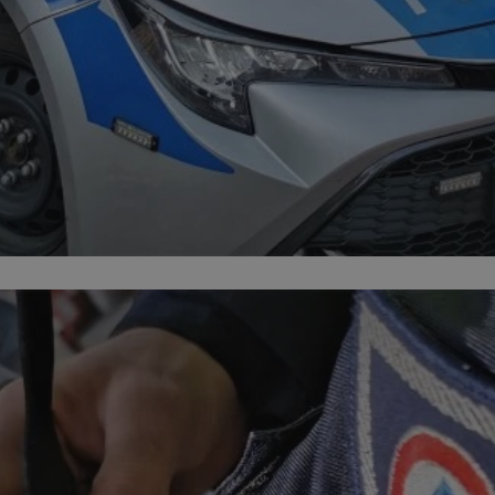
orzesze.com.pl
1 rok
Ten plik cookie przechowuje identyfi
orzesze.com.pl
1 rok
Ten plik cookie przechowuje identyfi
orzesze.com.pl
1 rok
Ten plik cookie przechowuje identyfi
METADATA
5 miesięcy 4
Ten plik cookie przechowuje inform
YouTube
tygodnie
użytkownika oraz jego preferencjac
.youtube.com
prywatności podczas korzystania z w
wybory dotyczące polityki prywatno
zgody, zapewniając ich przestrzega
wizytach. Dzięki temu użytkownik 
konfigurować swoich preferencji, c
zgodność z regulacjami ochrony da
29 minut 59
Ten plik cookie służy do rozróżniani
Cloudflare
sekund
to korzystne dla strony internetow
Inc.
umożliwia tworzenie ważnych rapo
.x.com
korzystania z jej witryny internetow
nt
4 tygodnie 2 dni
Ten plik cookie jest używany przez 
CookieScript
Google Privacy Policy
Script.com do zapamiętywania prefe
orzesze.com.pl
zgody użytkownika na pliki cookie. 
aby baner cookie Cookie-Script.com
29 minut 55
Ten plik cookie służy do rozróżniani
Cloudflare
sekund
to korzystne dla strony internetow
Inc.
umożliwia tworzenie ważnych rapo
.twitter.com
korzystania z jej witryny internetow