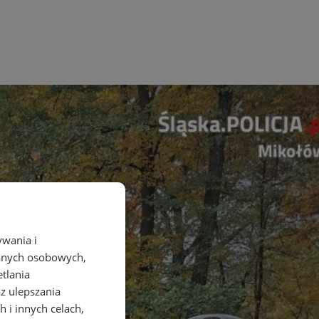
ywania i
danych osobowych,
etlania
az ulepszania
 i innych celach,