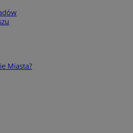
adów
szu
ie Miasta?