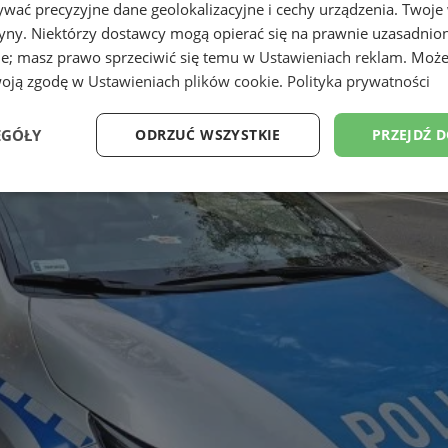
wać precyzyjne dane geolokalizacyjne i cechy urządzenia. Twoje
tryny. Niektórzy dostawcy mogą opierać się na prawnie uzasadnio
ie; masz prawo sprzeciwić się temu w
Ustawieniach reklam
. Może
woją zgodę w
Ustawieniach plików cookie
.
Polityka prywatności
EGÓŁY
ODRZUĆ WSZYSTKIE
PRZEJDŹ 
Wydajność
Targetowanie
Funkcjonalność
Ni
ezbędne
Wydajność
Targetowanie
Funkcjonalność
Niesklasyfikow
ie umożliwiają korzystanie z podstawowych funkcji strony internetowej, takich jak log
Bez niezbędnych plików cookie nie można prawidłowo korzystać ze strony internetowe
Provider
/
Okres
Opis
Domena
przechowywania