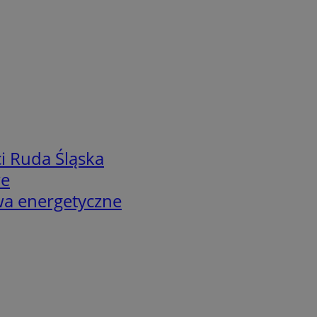
i Ruda Śląska
we
twa energetyczne