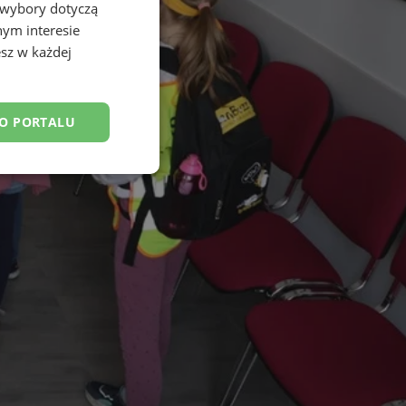
 wybory dotyczą
nym interesie
sz w każdej
DO PORTALU
esklasyfikowane
ane
owanie użytkownika i
j.