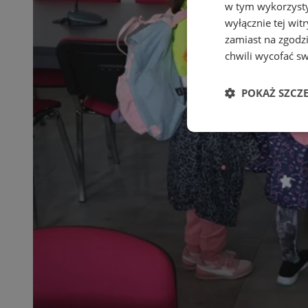
w tym wykorzysty
wyłącznie tej wi
zamiast na zgodz
chwili wycofać s
POKAŻ SZCZ
Niezbędne
Ni
Niezbędne pliki cook
zarządzanie kontem. 
Nazwa