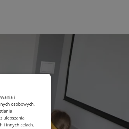
ywania i
danych osobowych,
etlania
az ulepszania
 i innych celach,