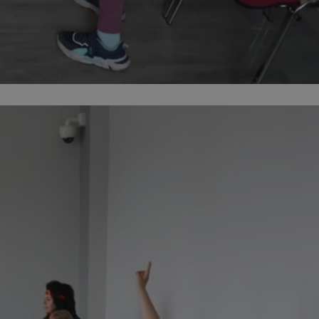
kator sesji.
kator sesji.
kator sesji.
acje o zgodzie
h dotyczących
itryny. Rejestruje
ści i ustawień
nie w kolejnych
nie musi ponownie
o zwiększa wygodę i
nych.
a ludzi i botów. Jest
ej, ponieważ
rtów na temat
ej.
usługę Cookie-
rencji dotyczących
Jest to konieczne,
 działał poprawnie.
a ludzi i botów. Jest
ej, ponieważ
rtów na temat
ej.