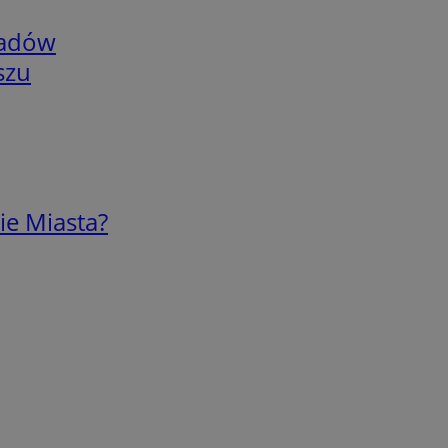
adów
szu
ie Miasta?