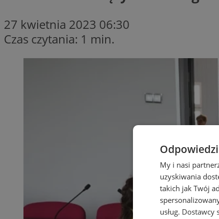
27 kwietnia 2023 06:30
Czas czytania: 1 min.
Odpowiedzia
My i nasi partne
uzyskiwania dost
takich jak Twój a
spersonalizowanyc
usług.
Dostawcy s