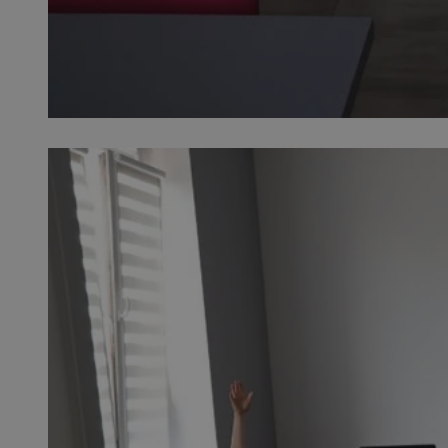
SessID
QeSessID
MvSessID
VISITOR_PRIVACY_
__cf_bm
CookieScriptConse
__cf_bm