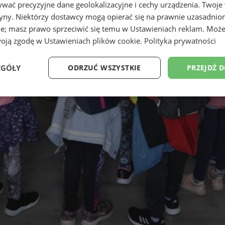
wać precyzyjne dane geolokalizacyjne i cechy urządzenia. Twoje
tryny. Niektórzy dostawcy mogą opierać się na prawnie uzasadnio
ie; masz prawo sprzeciwić się temu w
Ustawieniach reklam
. Może
woją zgodę w
Ustawieniach plików cookie
.
Polityka prywatności
EGÓŁY
ODRZUĆ WSZYSTKIE
PRZEJDŹ 
Wydajność
Targetowanie
Funkcjonalność
Ni
ezbędne
Wydajność
Targetowanie
Funkcjonalność
Niesklasyfikow
ie umożliwiają korzystanie z podstawowych funkcji strony internetowej, takich jak log
Bez niezbędnych plików cookie nie można prawidłowo korzystać ze strony internetowe
Provider
/
Okres
Opis
Domena
przechowywania