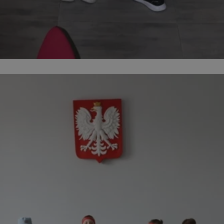
orzesze.com.pl
1 rok
Ten plik cookie przechowuje identyfi
orzesze.com.pl
1 rok
Ten plik cookie przechowuje identyfi
orzesze.com.pl
1 rok
Ten plik cookie przechowuje identyfi
METADATA
5 miesięcy 4
Ten plik cookie przechowuje inform
YouTube
tygodnie
użytkownika oraz jego preferencjac
.youtube.com
prywatności podczas korzystania z w
wybory dotyczące polityki prywatno
zgody, zapewniając ich przestrzega
wizytach. Dzięki temu użytkownik 
konfigurować swoich preferencji, c
zgodność z regulacjami ochrony da
29 minut 59
Ten plik cookie służy do rozróżniani
Cloudflare
sekund
to korzystne dla strony internetow
Inc.
umożliwia tworzenie ważnych rapo
.x.com
korzystania z jej witryny internetow
nt
4 tygodnie 2 dni
Ten plik cookie jest używany przez 
CookieScript
Google Privacy Policy
Script.com do zapamiętywania prefe
orzesze.com.pl
zgody użytkownika na pliki cookie. 
aby baner cookie Cookie-Script.com
29 minut 55
Ten plik cookie służy do rozróżniani
Cloudflare
sekund
to korzystne dla strony internetow
Inc.
umożliwia tworzenie ważnych rapo
.twitter.com
korzystania z jej witryny internetow