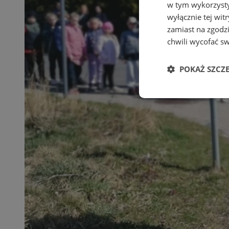
w tym wykorzysty
wyłącznie tej wi
zamiast na zgodz
chwili wycofać s
POKAŻ SZCZ
Niezbędne
Ni
Niezbędne pliki cook
zarządzanie kontem. 
Nazwa