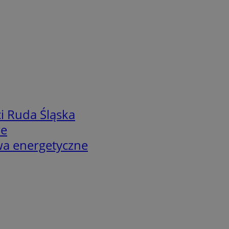
i Ruda Śląska
we
twa energetyczne