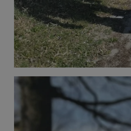
SessID
QeSessID
MvSessID
VISITOR_PRIVACY_
__cf_bm
CookieScriptConse
__cf_bm