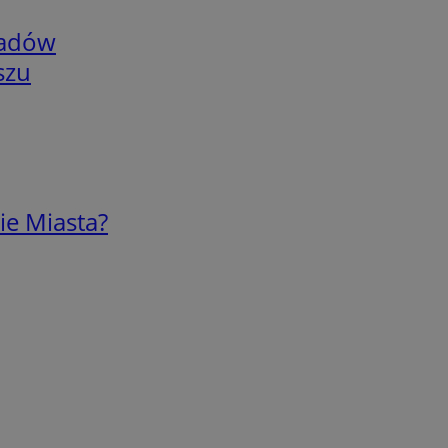
adów
szu
ie Miasta?