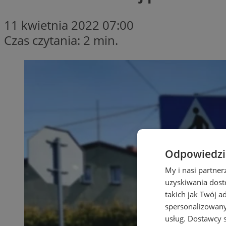
11 kwietnia 2022 07:00
Czas czytania: 2 min.
Odpowiedzia
My i nasi partne
uzyskiwania dost
takich jak Twój a
spersonalizowanyc
usług.
Dostawcy s