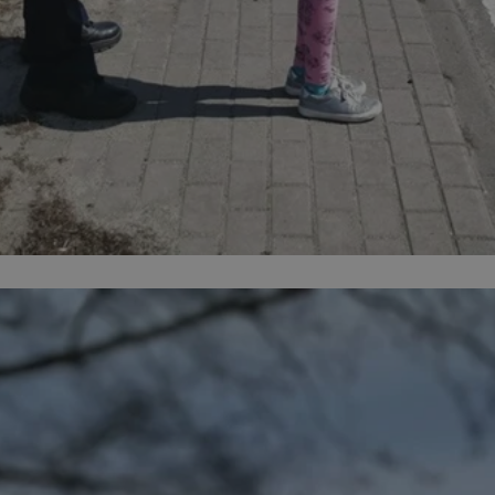
orzesze.com.pl
1 rok
Ten plik cookie przechowuje identyfi
orzesze.com.pl
1 rok
Ten plik cookie przechowuje identyfi
orzesze.com.pl
1 rok
Ten plik cookie przechowuje identyfi
METADATA
5 miesięcy 4
Ten plik cookie przechowuje inform
YouTube
tygodnie
użytkownika oraz jego preferencjac
.youtube.com
prywatności podczas korzystania z w
wybory dotyczące polityki prywatno
zgody, zapewniając ich przestrzega
wizytach. Dzięki temu użytkownik 
konfigurować swoich preferencji, c
zgodność z regulacjami ochrony da
29 minut 59
Ten plik cookie służy do rozróżniani
Cloudflare
sekund
to korzystne dla strony internetow
Inc.
umożliwia tworzenie ważnych rapo
.x.com
korzystania z jej witryny internetow
nt
4 tygodnie 2 dni
Ten plik cookie jest używany przez 
CookieScript
Google Privacy Policy
Script.com do zapamiętywania prefe
orzesze.com.pl
zgody użytkownika na pliki cookie. 
aby baner cookie Cookie-Script.com
29 minut 55
Ten plik cookie służy do rozróżniani
Cloudflare
sekund
to korzystne dla strony internetow
Inc.
umożliwia tworzenie ważnych rapo
.twitter.com
korzystania z jej witryny internetow