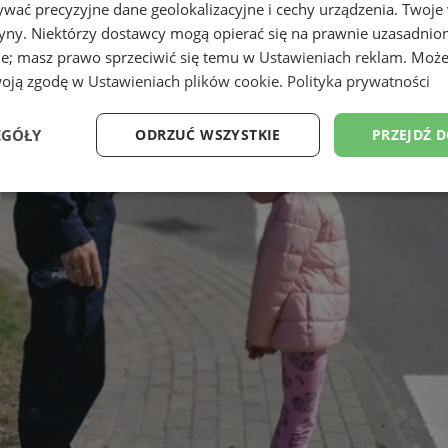
wać precyzyjne dane geolokalizacyjne i cechy urządzenia. Twoje
tryny. Niektórzy dostawcy mogą opierać się na prawnie uzasadnio
ie; masz prawo sprzeciwić się temu w
Ustawieniach reklam
. Może
woją zgodę w
Ustawieniach plików cookie
.
Polityka prywatności
EGÓŁY
ODRZUĆ WSZYSTKIE
PRZEJDŹ 
Wydajność
Targetowanie
Funkcjonalność
Ni
ezbędne
Wydajność
Targetowanie
Funkcjonalność
Niesklasyfikow
ie umożliwiają korzystanie z podstawowych funkcji strony internetowej, takich jak log
Bez niezbędnych plików cookie nie można prawidłowo korzystać ze strony internetowe
Provider
/
Okres
Opis
Domena
przechowywania