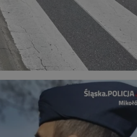
kator sesji.
kator sesji.
kator sesji.
acje o zgodzie
h dotyczących
itryny. Rejestruje
ści i ustawień
nie w kolejnych
nie musi ponownie
o zwiększa wygodę i
nych.
a ludzi i botów. Jest
ej, ponieważ
rtów na temat
ej.
usługę Cookie-
rencji dotyczących
Jest to konieczne,
 działał poprawnie.
a ludzi i botów. Jest
ej, ponieważ
rtów na temat
ej.