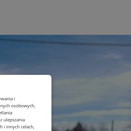
ywania i
danych osobowych,
etlania
az ulepszania
 i innych celach,