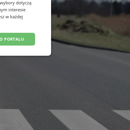
 wybory dotyczą
nym interesie
sz w każdej
DO PORTALU
esklasyfikowane
ane
owanie użytkownika i
j.