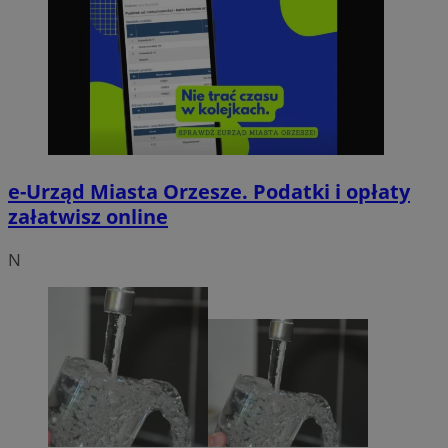
e-Urząd Miasta Orzesze. Podatki i opłaty
załatwisz online
N