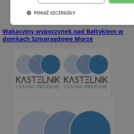
POKAŻ SZCZEGÓŁY
Niezbędne
Wydajność
Targetowani
Wakacyjny wypoczynek nad Bałtykiem w
domkach Szmaragdowe Morze
Niesklasyfikowane
Niezbędne
Wydajność
Targetowanie
Funkcjonalno
Niezbędne pliki cookie umożliwiają korzystanie z podstawowych fun
takich jak logowanie użytkownika i zarządzanie kontem. Bez niezb
można prawidłowo korzystać ze strony internetowej.
Provider
/
Okres
Nazwa
Domena
przechowywan