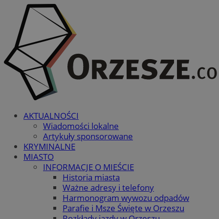
AKTUALNOŚCI
Wiadomości lokalne
Artykuły sponsorowane
KRYMINALNE
MIASTO
INFORMACJE O MIEŚCIE
Historia miasta
Ważne adresy i telefony
Harmonogram wywozu odpadów
Parafie i Msze Święte w Orzeszu
Rozkłady jazdy w Orzeszu