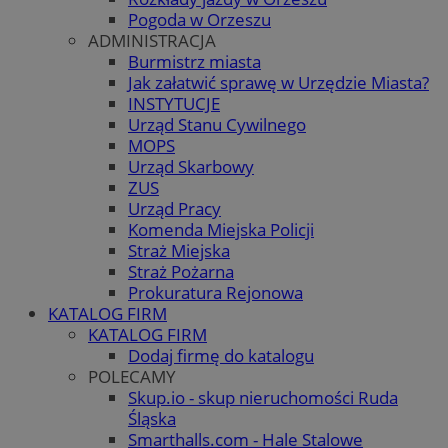
Pogoda w Orzeszu
ADMINISTRACJA
Burmistrz miasta
Jak załatwić sprawę w Urzędzie Miasta?
INSTYTUCJE
Urząd Stanu Cywilnego
MOPS
Urząd Skarbowy
ZUS
Urząd Pracy
Komenda Miejska Policji
Straż Miejska
Straż Pożarna
Prokuratura Rejonowa
KATALOG FIRM
KATALOG FIRM
Dodaj firmę do katalogu
POLECAMY
Skup.io - skup nieruchomości Ruda
Śląska
Smarthalls.com - Hale Stalowe