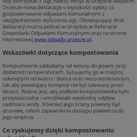
Aby skorzystać z ulgi, należy złożyć w Urzędzie Miejskim
Orzesze nową deklarację o wysokości opłaty za
gospodarowanie odpadami komunalnymi z
uwzględnieniem wyliczenia ulgi. Obowiązujący druk
deklaracji można pobrać w Urzędzie,w Referacie
Gospodarki Odpadami Komunalnymi oraz na stronie
internetowej
www.odpady.orzesze.pl
.
Wskazówki dotyczące kompostowania
Kompostownik zakładamy od wiosny do jesieni, przy
dodatnich temperaturach. Sytuujemy go w miejscu
osłoniętym od wiatru i słońca oraz nieco wzniesionym,
tak aby powstający kompost nie był zalewany przez
deszcz. Ważne jest, aby podłoże kompostownika było
przepuszczalne i umożliwiało swobodny odpływ
nadmiaru wody. Również jego ściany powinny być
ażurowe, celem zapewnienia dostępu powietrza do
jego wnętrza.
Co zyskujemy dzięki kompostowaniu