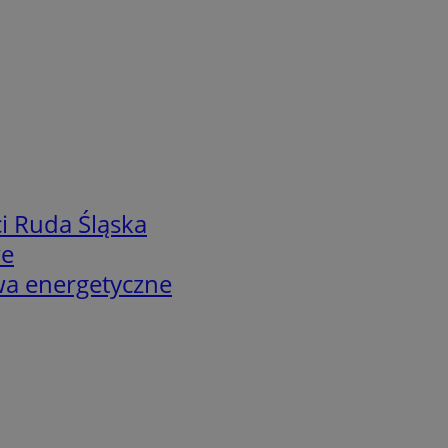
i Ruda Śląska
we
twa energetyczne