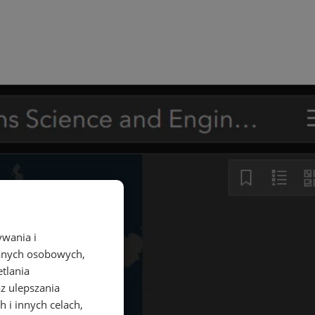
ywania i
danych osobowych,
etlania
az ulepszania
 i innych celach,