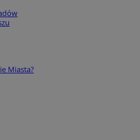
adów
szu
ie Miasta?