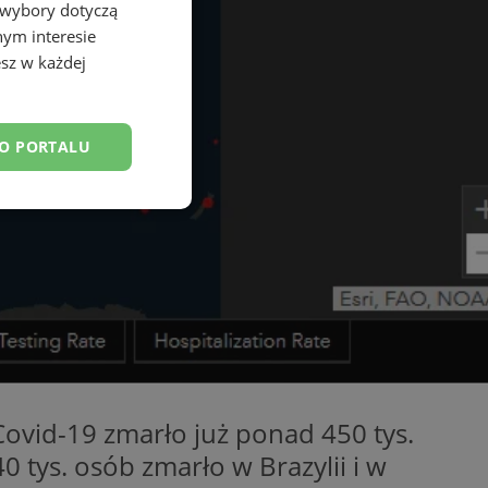
 wybory dotyczą
nym interesie
sz w każdej
DO PORTALU
esklasyfikowane
ane
owanie użytkownika i
ovid-19 zmarło już ponad 450 tys.
j.
 tys. osób zmarło w Brazylii i w