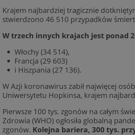
Krajem najbardziej tragicznie dotknięt
Nazwa
Nazwa
stwierdzono 46 510 przypadków śmiertel
ustat_agfw3qpwXtz
Nazwa
ustat_8hezdrw6jXd
_clck
__gads
W trzech innych krajach jest ponad 20
openstat_12e0dbc
openstat_gid
_ga
MR
Włochy (34 514),
openstat_axigzz1m6
Francja (29 603)
ustat_Xljcjgyrsdcu
ANONCHK
i Hiszpania (27 136).
__Secure-YNID
WMF-Uniq
W Azji koronawirus zabił najwięcej osó
_clsk
ustat_b6x6h2kseuk
__Secure-
ROLLOUT_TOKEN
Uniwersytetu Hopkinsa, krajem najbard
ustat_bl8Xwye1zkqx
ustat_bt5j7dtfgm4
_ga_1ZETYXEVYH
Pierwsze 100 tys. zgonów na całym świe
ustat_yzw2k52aXskv
_fbp
Zdrowia (WHO) ogłosiła globalną pandem
FCCDCF
ustat_htx5jy2dajf
zgonów.
Kolejna bariera, 300 tys. p
__eoi