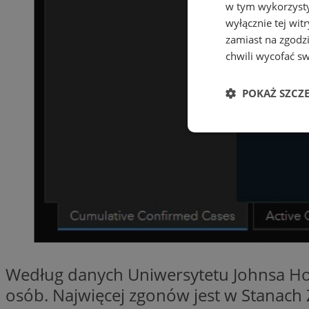
w tym wykorzysty
wyłącznie tej wi
zamiast na zgodz
chwili wycofać s
POKAŻ SZCZ
Niezbędne
Ni
Niezbędne pliki cook
Według danych Uniwersytetu Johnsa Hop
zarządzanie kontem. 
osób. Najwięcej zgonów jest w Stanach 
Nazwa