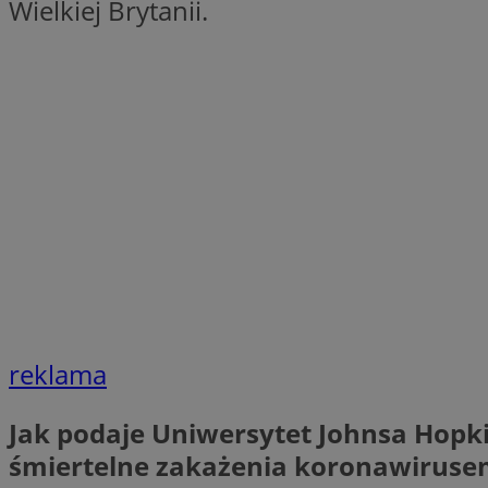
Wielkiej Brytanii.
SessID
QeSessID
MvSessID
VISITOR_PRIVACY_
__cf_bm
CookieScriptConse
reklama
__cf_bm
Jak podaje Uniwersytet Johnsa Hopki
śmiertelne zakażenia koronawiruse