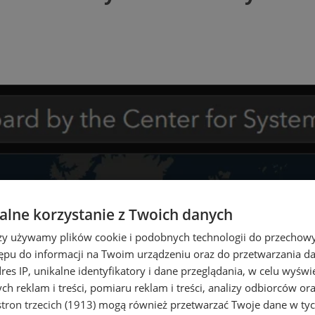
lne korzystanie z Twoich danych
rzy używamy plików cookie i podobnych technologii do przechow
ępu do informacji na Twoim urządzeniu oraz do przetwarzania 
dres IP, unikalne identyfikatory i dane przeglądania, w celu wyświ
h reklam i treści, pomiaru reklam i treści, analizy odbiorców or
tron trzecich (1913)
mogą również przetwarzać Twoje dane w tych