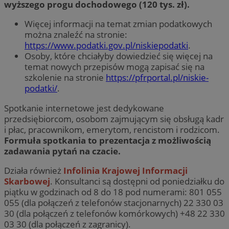
wyższego progu dochodowego (120 tys. zł).
Więcej informacji na temat zmian podatkowych
można znaleźć na stronie:
https://www.podatki.gov.pl/niskiepodatki
.
Osoby, które chciałyby dowiedzieć się więcej na
temat nowych przepisów mogą zapisać się na
szkolenie na stronie
https://pfrportal.pl/niskie-
podatki/
.
Spotkanie internetowe jest dedykowane
przedsiębiorcom, osobom zajmującym się obsługą kadr
i płac, pracownikom, emerytom, rencistom i rodzicom.
Formuła spotkania to prezentacja z możliwością
zadawania pytań na czacie.
Działa również
Infolinia Krajowej Informacji
Skarbowej
. Konsultanci są dostępni od poniedziałku do
piątku w godzinach od 8 do 18 pod numerami: 801 055
055 (dla połączeń z telefonów stacjonarnych) 22 330 03
30 (dla połączeń z telefonów komórkowych) +48 22 330
03 30 (dla połączeń z zagranicy).