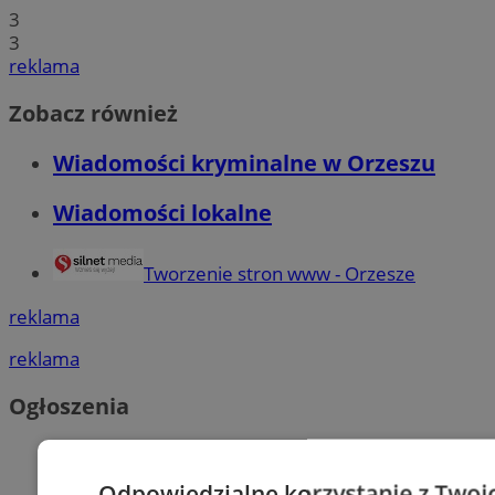
3
3
reklama
Zobacz również
Wiadomości kryminalne w Orzeszu
Wiadomości lokalne
Tworzenie stron www - Orzesze
reklama
reklama
Ogłoszenia
Odpowiedzialne korzystanie z Twoi