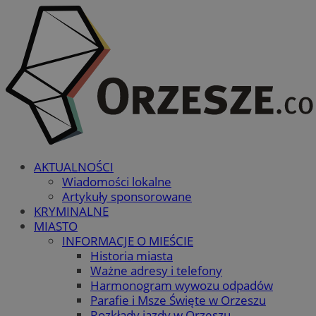
AKTUALNOŚCI
Wiadomości lokalne
Artykuły sponsorowane
KRYMINALNE
MIASTO
INFORMACJE O MIEŚCIE
Historia miasta
Ważne adresy i telefony
Harmonogram wywozu odpadów
Parafie i Msze Święte w Orzeszu
Rozkłady jazdy w Orzeszu