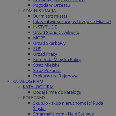
Pogoda w Orzeszu
ADMINISTRACJA
Burmistrz miasta
Jak załatwić sprawę w Urzędzie Miasta?
INSTYTUCJE
Urząd Stanu Cywilnego
MOPS
Urząd Skarbowy
ZUS
Urząd Pracy
Komenda Miejska Policji
Straż Miejska
Straż Pożarna
Prokuratura Rejonowa
KATALOG FIRM
KATALOG FIRM
Dodaj firmę do katalogu
POLECAMY
Skup.io - skup nieruchomości Ruda
Śląska
Smarthalls.com - Hale Stalowe