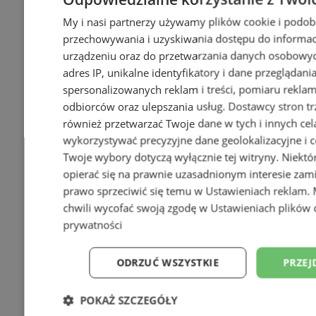
My i nasi partnerzy używamy plików cookie i podob
przechowywania i uzyskiwania dostępu do informac
urządzeniu oraz do przetwarzania danych osobowych
adres IP, unikalne identyfikatory i dane przeglądani
spersonalizowanych reklam i treści, pomiaru reklam i
odbiorców oraz ulepszania usług.
Dostawcy stron tr
również przetwarzać Twoje dane w tych i innych cel
wykorzystywać precyzyjne dane geolokalizacyjne i c
Twoje wybory dotyczą wyłącznie tej witryny. Niekt
opierać się na prawnie uzasadnionym interesie zami
prawo sprzeciwić się temu w
Ustawieniach reklam
.
chwili wycofać swoją zgodę w
Ustawieniach plików 
prywatności
ODRZUĆ WSZYSTKIE
PRZEJ
POKAŻ SZCZEGÓŁY