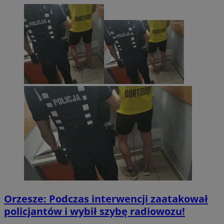
Orzesze: Podczas interwencji zaatakował
policjantów i wybił szybę radiowozu!