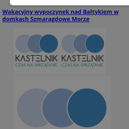
Niezbędne
Wydajność
Targetowani
Wakacyjny wypoczynek nad Bałtykiem w
domkach Szmaragdowe Morze
Niesklasyfikowane
Niezbędne
Wydajność
Targetowanie
Funkcjonalno
Niezbędne pliki cookie umożliwiają korzystanie z podstawowych fun
takich jak logowanie użytkownika i zarządzanie kontem. Bez niezb
można prawidłowo korzystać ze strony internetowej.
Provider
/
Okres
Nazwa
Domena
przechowywan
SessID
orzesze.com.pl
1 rok
QeSessID
orzesze.com.pl
1 rok