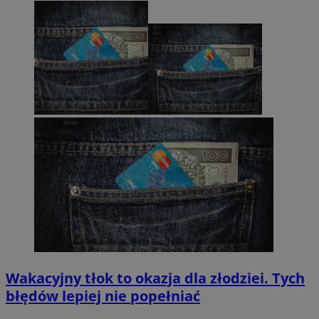
Wakacyjny tłok to okazja dla złodziei. Tych
błędów lepiej nie popełniać