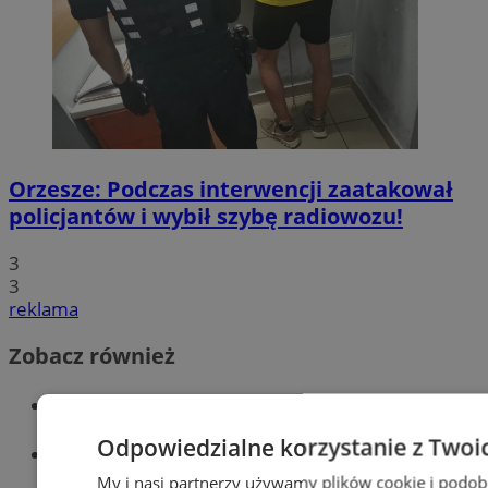
Orzesze: Podczas interwencji zaatakował
policjantów i wybił szybę radiowozu!
3
3
reklama
Zobacz również
Wiadomości kryminalne w Orzeszu
Odpowiedzialne korzystanie z Twoi
Wiadomości lokalne
My i nasi partnerzy używamy plików cookie i podob