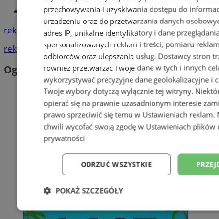
przechowywania i uzyskiwania dostępu do informac
Tworzenie stron www - Orzesze
urządzeniu oraz do przetwarzania danych osobowych
reklama
adres IP, unikalne identyfikatory i dane przeglądani
spersonalizowanych reklam i treści, pomiaru reklam i
reklama
odbiorców oraz ulepszania usług.
Dostawcy stron tr
również przetwarzać Twoje dane w tych i innych cel
Ogłoszenia
wykorzystywać precyzyjne dane geolokalizacyjne i c
Twoje wybory dotyczą wyłącznie tej witryny. Niekt
opierać się na prawnie uzasadnionym interesie zami
prawo sprzeciwić się temu w
Ustawieniach reklam
.
chwili wycofać swoją zgodę w
Ustawieniach plików 
prywatności
ODRZUĆ WSZYSTKIE
PRZEJ
POKAŻ SZCZEGÓŁY
Niezbędne
Wydajność
Targetowani