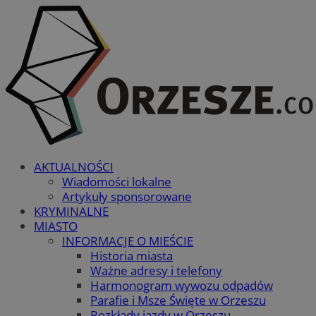
AKTUALNOŚCI
Wiadomości lokalne
Artykuły sponsorowane
KRYMINALNE
MIASTO
INFORMACJE O MIEŚCIE
Historia miasta
Ważne adresy i telefony
Harmonogram wywozu odpadów
Parafie i Msze Święte w Orzeszu
Rozkłady jazdy w Orzeszu