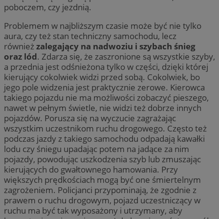
poboczem, czy jezdnią.
Problemem w najbliższym czasie może być nie tylko
aura, czy też stan techniczny samochodu, lecz
również
zalegający na nadwoziu i szybach śnieg
oraz lód
. Zdarza się, że zaszronione są wszystkie szyby,
a przednia jest odśnieżona tylko w części, dzięki której
kierujący cokolwiek widzi przed sobą. Cokolwiek, bo
jego pole widzenia jest praktycznie zerowe. Kierowca
takiego pojazdu nie ma możliwości zobaczyć pieszego,
nawet w pełnym świetle, nie widzi też dobrze innych
pojazdów. Porusza się na wyczucie zagrażając
wszystkim uczestnikom ruchu drogowego. Często też
podczas jazdy z takiego samochodu odpadają kawałki
lodu czy śniegu upadając potem na jadące za nim
pojazdy, powodując uszkodzenia szyb lub zmuszając
kierujących do gwałtownego hamowania. Przy
większych prędkościach mogą być one śmiertelnym
zagrożeniem. Policjanci przypominają, że zgodnie z
prawem o ruchu drogowym, pojazd uczestniczący w
ruchu ma być tak wyposażony i utrzymany, aby