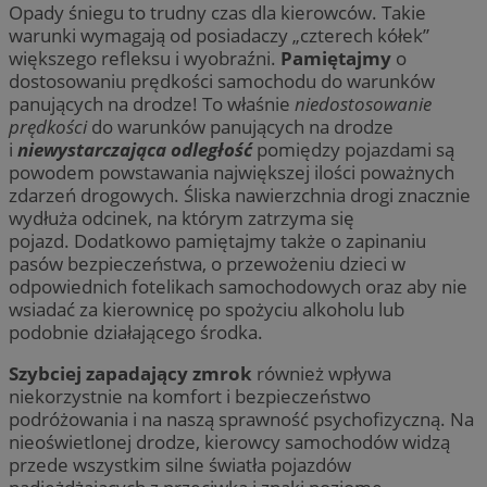
Opady śniegu to trudny czas dla kierowców. Takie
warunki wymagają od posiadaczy „czterech kółek”
większego refleksu i wyobraźni.
Pamiętajmy
o
dostosowaniu prędkości samochodu do warunków
panujących na drodze! To właśnie
niedostosowanie
prędkości
do warunków panujących na drodze
i
niewystarczająca odległość
pomiędzy pojazdami są
powodem powstawania największej ilości poważnych
zdarzeń drogowych. Śliska nawierzchnia drogi znacznie
wydłuża odcinek, na którym zatrzyma się
pojazd. Dodatkowo pamiętajmy także o zapinaniu
pasów bezpieczeństwa, o przewożeniu dzieci w
odpowiednich fotelikach samochodowych oraz aby nie
wsiadać za kierownicę po spożyciu alkoholu lub
podobnie działającego środka.
Szybciej zapadający zmrok
również wpływa
niekorzystnie na komfort i bezpieczeństwo
podróżowania i na naszą sprawność psychofizyczną. Na
nieoświetlonej drodze, kierowcy samochodów widzą
przede wszystkim silne światła pojazdów