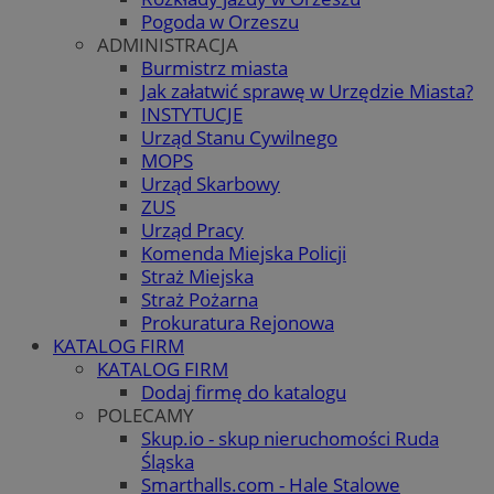
Pogoda w Orzeszu
ADMINISTRACJA
Burmistrz miasta
Jak załatwić sprawę w Urzędzie Miasta?
INSTYTUCJE
Urząd Stanu Cywilnego
MOPS
Urząd Skarbowy
ZUS
Urząd Pracy
Komenda Miejska Policji
Straż Miejska
Straż Pożarna
Prokuratura Rejonowa
KATALOG FIRM
KATALOG FIRM
Dodaj firmę do katalogu
POLECAMY
Skup.io - skup nieruchomości Ruda
Śląska
Smarthalls.com - Hale Stalowe