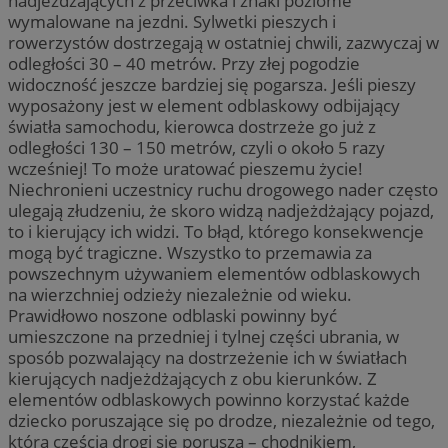
nadjeżdżających z przeciwka i znaki poziome
wymalowane na jezdni. Sylwetki pieszych i
rowerzystów dostrzegają w ostatniej chwili, zazwyczaj w
odległości 30 – 40 metrów. Przy złej pogodzie
widoczność jeszcze bardziej się pogarsza. Jeśli pieszy
wyposażony jest w element odblaskowy odbijający
światła samochodu, kierowca dostrzeże go już z
odległości 130 – 150 metrów, czyli o około 5 razy
wcześniej! To może uratować pieszemu życie!
Niechronieni uczestnicy ruchu drogowego nader często
ulegają złudzeniu, że skoro widzą nadjeżdżający pojazd,
to i kierujący ich widzi. To błąd, którego konsekwencje
mogą być tragiczne. Wszystko to przemawia za
powszechnym używaniem elementów odblaskowych
na wierzchniej odzieży niezależnie od wieku.
Prawidłowo noszone odblaski powinny być
umieszczone na przedniej i tylnej części ubrania, w
sposób pozwalający na dostrzeżenie ich w światłach
kierujących nadjeżdżających z obu kierunków. Z
elementów odblaskowych powinno korzystać każde
dziecko poruszające się po drodze, niezależnie od tego,
którą częścią drogi się porusza – chodnikiem,