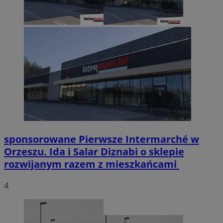
sponsorowane
Pierwsze Intermarché w
Orzeszu. Ida i Salar Diznabi o sklepie
rozwijanym razem z mieszkańcami
4