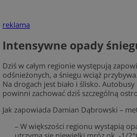
Nazwa
Nazwa
ustat_agfw3qpwXtz
Nazwa
reklama
ustat_8hezdrw6jXd
_clck
__gads
openstat_12e0dbc
Intensywne opady śniegu
openstat_gid
_ga
MR
openstat_axigzz1m6
ustat_Xljcjgyrsdcu
Dziś w całym regionie występują zapowi
ANONCHK
__Secure-YNID
odśnieżonych, a śniegu wciąż przyby
WMF-Uniq
Na drogach jest biało i ślisko. Autobu
_clsk
ustat_b6x6h2kseuk
__Secure-
powinni zachować dziś szczególną ostro
ROLLOUT_TOKEN
ustat_bl8Xwye1zkqx
ustat_bt5j7dtfgm4
Jak zapowiada Damian Dąbrowski – mete
_ga_1ZETYXEVYH
ustat_yzw2k52aXskv
_fbp
FCCDCF
ustat_htx5jy2dajf
– W większości regionu wystąpią op
utrzyma się niewielki mróz ok. -1/2
__eoi