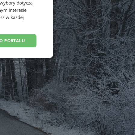
 wybory dotyczą
nym interesie
sz w każdej
DO PORTALU
esklasyfikowane
ane
owanie użytkownika i
j.