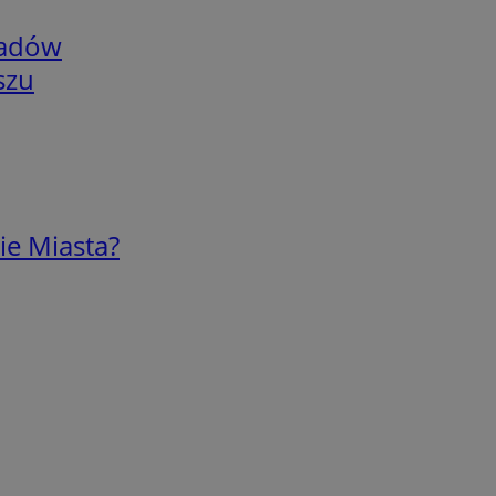
adów
szu
ie Miasta?