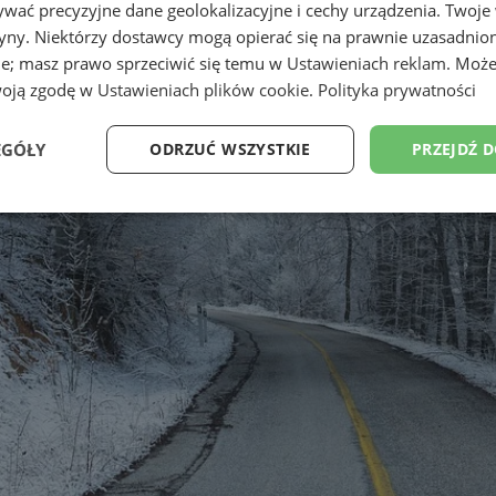
wać precyzyjne dane geolokalizacyjne i cechy urządzenia. Twoje
tryny. Niektórzy dostawcy mogą opierać się na prawnie uzasadnio
ie; masz prawo sprzeciwić się temu w
Ustawieniach reklam
. Może
woją zgodę w
Ustawieniach plików cookie
.
Polityka prywatności
EGÓŁY
ODRZUĆ WSZYSTKIE
PRZEJDŹ 
Wydajność
Targetowanie
Funkcjonalność
Ni
ezbędne
Wydajność
Targetowanie
Funkcjonalność
Niesklasyfikow
ie umożliwiają korzystanie z podstawowych funkcji strony internetowej, takich jak log
Bez niezbędnych plików cookie nie można prawidłowo korzystać ze strony internetowe
Provider
/
Okres
Opis
Domena
przechowywania