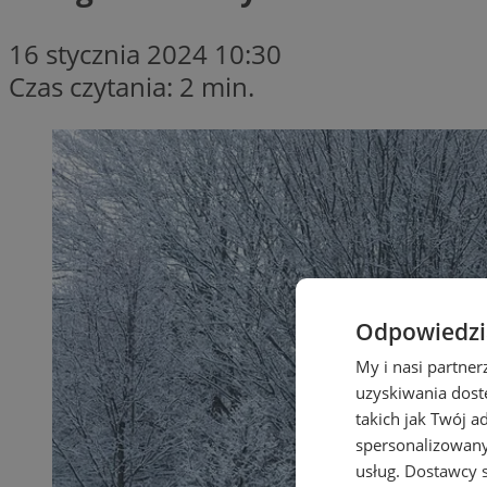
16 stycznia 2024 10:30
Czas czytania: 2 min.
Odpowiedzia
My i nasi partne
uzyskiwania dost
takich jak Twój a
spersonalizowanyc
usług.
Dostawcy s