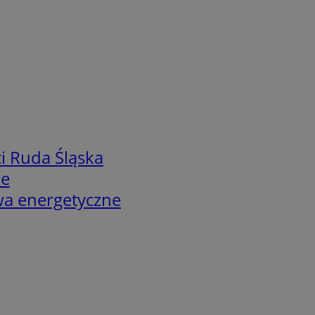
i Ruda Śląska
we
twa energetyczne