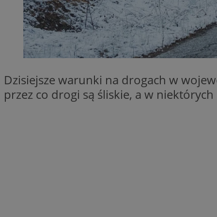
SessID
QeSessID
MvSessID
VISITOR_PRIVACY_
Dzisiejsze warunki na drogach w wojewó
przez co drogi są śliskie, a w niektóry
__cf_bm
CookieScriptConse
__cf_bm