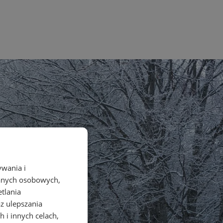
ywania i
danych osobowych,
etlania
az ulepszania
 i innych celach,