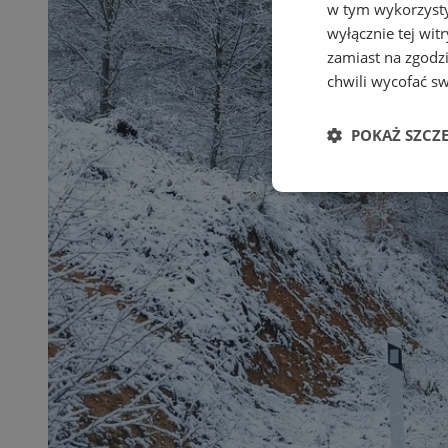
w tym wykorzysty
wyłącznie tej wi
zamiast na zgodz
chwili wycofać s
POKAŻ SZCZ
Niezbędne
Ni
Niezbędne pliki cook
zarządzanie kontem. 
Nazwa