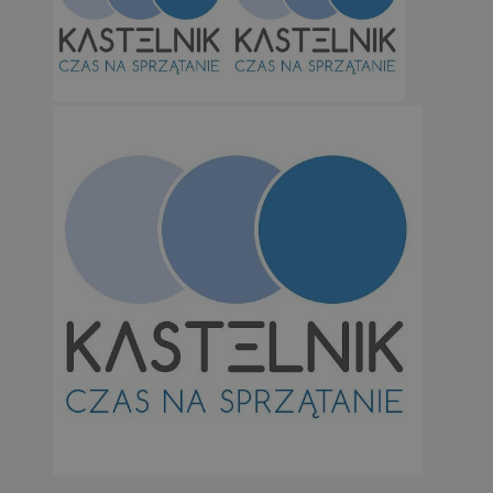
Niezbędne
Wydajność
Targetowanie
Funkcjonalno
Niezbędne pliki cookie umożliwiają korzystanie z podstawowych fun
takich jak logowanie użytkownika i zarządzanie kontem. Bez niezb
można prawidłowo korzystać ze strony internetowej.
Provider
/
Okres
Nazwa
Domena
przechowywan
SessID
orzesze.com.pl
1 rok
QeSessID
orzesze.com.pl
1 rok
MvSessID
orzesze.com.pl
1 rok
VISITOR_PRIVACY_METADATA
5 miesięcy 4
YouTube