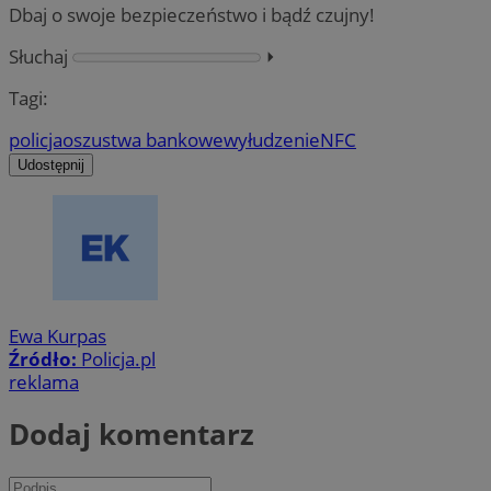
Dbaj o swoje bezpieczeństwo i bądź czujny!
Słuchaj
⏵︎
Tagi:
policja
oszustwa bankowe
wyłudzenie
NFC
Udostępnij
Ewa Kurpas
Źródło:
Policja.pl
reklama
Dodaj komentarz