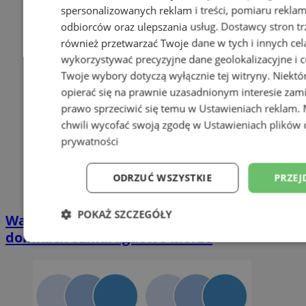
spersonalizowanych reklam i treści, pomiaru reklam i
odbiorców oraz ulepszania usług.
Dostawcy stron tr
również przetwarzać Twoje dane w tych i innych cel
wykorzystywać precyzyjne dane geolokalizacyjne i c
Twoje wybory dotyczą wyłącznie tej witryny. Niekt
opierać się na prawnie uzasadnionym interesie zami
prawo sprzeciwić się temu w
Ustawieniach reklam
.
chwili wycofać swoją zgodę w
Ustawieniach plików 
prywatności
ODRZUĆ WSZYSTKIE
PRZEJ
POKAŻ SZCZEGÓŁY
Wakacyjny wypoczynek nad Bałtykiem w
domkach Szmaragdowe Morze
Niezbędne
Wydajność
Targetowani
Niesklasyfikowane