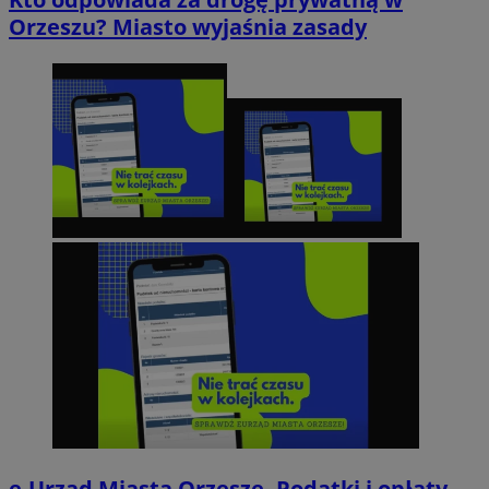
Orzeszu? Miasto wyjaśnia zasady
e-Urząd Miasta Orzesze. Podatki i opłaty