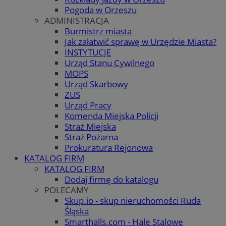
Pogoda w Orzeszu
ADMINISTRACJA
Burmistrz miasta
Jak załatwić sprawę w Urzędzie Miasta?
INSTYTUCJE
Urząd Stanu Cywilnego
MOPS
Urząd Skarbowy
ZUS
Urząd Pracy
Komenda Miejska Policji
Straż Miejska
Straż Pożarna
Prokuratura Rejonowa
KATALOG FIRM
KATALOG FIRM
Dodaj firmę do katalogu
POLECAMY
Skup.io - skup nieruchomości Ruda
Śląska
Smarthalls.com - Hale Stalowe