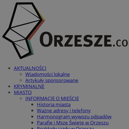
AKTUALNOŚCI
Wiadomości lokalne
Artykuły sponsorowane
KRYMINALNE
MIASTO
INFORMACJE O MIEŚCIE
Historia miasta
Ważne adresy i telefony
Harmonogram wywozu odpadów
Parafie i Msze Święte w Orzeszu
Rozkłady jazdy w Orzeszu