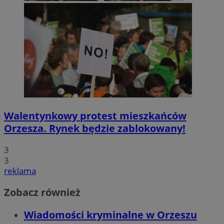
Walentynkowy protest mieszkańców
Orzesza. Rynek będzie zablokowany!
3
3
reklama
Zobacz również
Wiadomości kryminalne w Orzeszu