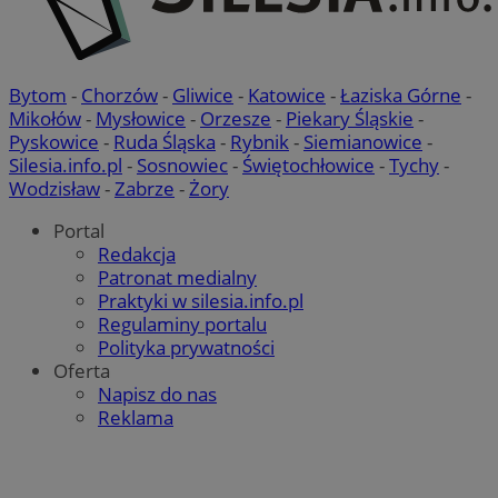
Bytom
-
Chorzów
-
Gliwice
-
Katowice
-
Łaziska Górne
-
Mikołów
-
Mysłowice
-
Orzesze
-
Piekary Śląskie
-
Pyskowice
-
Ruda Śląska
-
Rybnik
-
Siemianowice
-
Silesia.info.pl
-
Sosnowiec
-
Świętochłowice
-
Tychy
-
Wodzisław
-
Zabrze
-
Żory
Portal
Redakcja
Patronat medialny
Praktyki w silesia.info.pl
Regulaminy portalu
Polityka prywatności
Oferta
Napisz do nas
Reklama