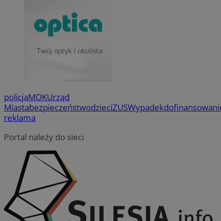
policja
MOK
Urząd
Miasta
bezpieczeństwo
dzieci
ZUS
Wypadek
dofinansowani
reklama
Portal należy do sieci