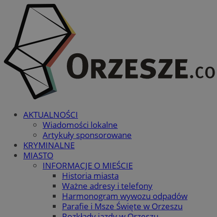
AKTUALNOŚCI
Wiadomości lokalne
Artykuły sponsorowane
KRYMINALNE
MIASTO
INFORMACJE O MIEŚCIE
Historia miasta
Ważne adresy i telefony
Harmonogram wywozu odpadów
Parafie i Msze Święte w Orzeszu
Rozkłady jazdy w Orzeszu