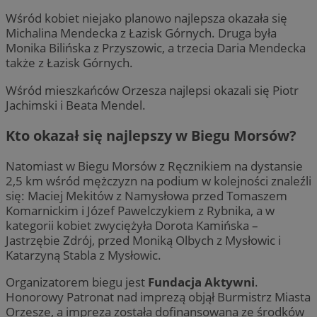
Wśród kobiet niejako planowo najlepsza okazała się
Michalina Mendecka z Łazisk Górnych. Druga była
Monika Bilińska z Przyszowic, a trzecia Daria Mendecka
także z Łazisk Górnych.
Wśród mieszkańców Orzesza najlepsi okazali się Piotr
Jachimski i Beata Mendel.
Kto okazał się najlepszy w Biegu Morsów?
Natomiast w Biegu Morsów z Ręcznikiem na dystansie
2,5 km wśród mężczyzn na podium w kolejności znaleźli
się: Maciej Mekitów z Namysłowa przed Tomaszem
Komarnickim i Józef Pawelczykiem z Rybnika, a w
kategorii kobiet zwyciężyła Dorota Kamińska –
Jastrzębie Zdrój, przed Moniką Olbych z Mysłowic i
Katarzyną Stabla z Mysłowic.
Organizatorem biegu jest
Fundacja Aktywni
.
Honorowy Patronat nad imprezą objął Burmistrz Miasta
Orzesze, a impreza została dofinansowana ze środków