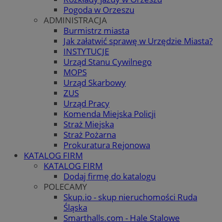
Pogoda w Orzeszu
ADMINISTRACJA
Burmistrz miasta
Jak załatwić sprawę w Urzędzie Miasta?
INSTYTUCJE
Urząd Stanu Cywilnego
MOPS
Urząd Skarbowy
ZUS
Urząd Pracy
Komenda Miejska Policji
Straż Miejska
Straż Pożarna
Prokuratura Rejonowa
KATALOG FIRM
KATALOG FIRM
Dodaj firmę do katalogu
POLECAMY
Skup.io - skup nieruchomości Ruda
Śląska
Smarthalls.com - Hale Stalowe