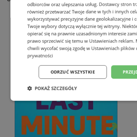
odbiorców oraz ulepszania usług.
Dostawcy stron tr
również przetwarzać Twoje dane w tych i innych cel
wykorzystywać precyzyjne dane geolokalizacyjne i c
Twoje wybory dotyczą wyłącznie tej witryny. Niekt
opierać się na prawnie uzasadnionym interesie zami
prawo sprzeciwić się temu w
Ustawieniach reklam
.
chwili wycofać swoją zgodę w
Ustawieniach plików 
prywatności
ODRZUĆ WSZYSTKIE
PRZEJ
POKAŻ SZCZEGÓŁY
Niezbędne
Wydajność
Targetowani
Niesklasyfikowane