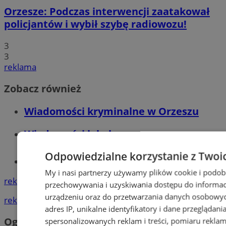
Orzesze: Podczas interwencji zaatakował
policjantów i wybił szybę radiowozu!
3
3
reklama
Zobacz również
Wiadomości kryminalne w Orzeszu
Wiadomości lokalne
Odpowiedzialne korzystanie z Twoi
Tworzenie stron www - Orzesze
My i nasi partnerzy używamy plików cookie i podob
reklama
przechowywania i uzyskiwania dostępu do informac
urządzeniu oraz do przetwarzania danych osobowych
reklama
adres IP, unikalne identyfikatory i dane przeglądani
Ogłoszenia
spersonalizowanych reklam i treści, pomiaru reklam i