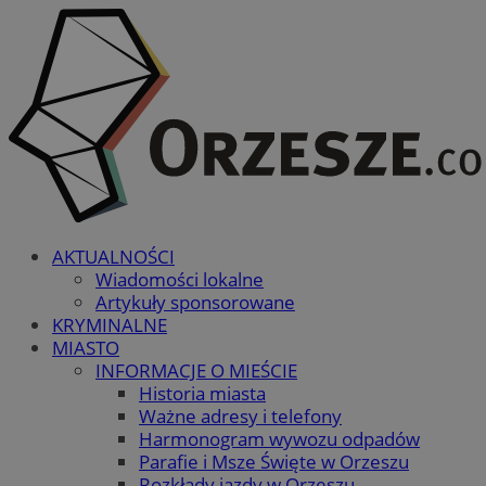
AKTUALNOŚCI
Wiadomości lokalne
Artykuły sponsorowane
KRYMINALNE
MIASTO
INFORMACJE O MIEŚCIE
Historia miasta
Ważne adresy i telefony
Harmonogram wywozu odpadów
Parafie i Msze Święte w Orzeszu
Rozkłady jazdy w Orzeszu