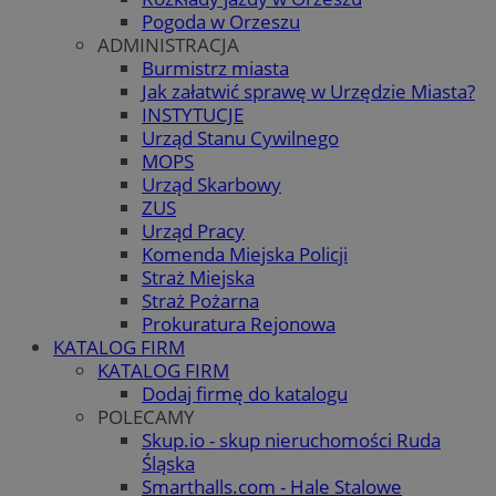
Pogoda w Orzeszu
ADMINISTRACJA
Burmistrz miasta
Jak załatwić sprawę w Urzędzie Miasta?
INSTYTUCJE
Urząd Stanu Cywilnego
MOPS
Urząd Skarbowy
ZUS
Urząd Pracy
Komenda Miejska Policji
Straż Miejska
Straż Pożarna
Prokuratura Rejonowa
KATALOG FIRM
KATALOG FIRM
Dodaj firmę do katalogu
POLECAMY
Skup.io - skup nieruchomości Ruda
Śląska
Smarthalls.com - Hale Stalowe