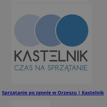
takich jak logowanie użytkownika i zarządzanie kontem. Bez niezb
można prawidłowo korzystać ze strony internetowej.
Provider
/
Okres
Nazwa
Domena
przechowywan
SessID
orzesze.com.pl
1 rok
QeSessID
orzesze.com.pl
1 rok
MvSessID
orzesze.com.pl
1 rok
VISITOR_PRIVACY_METADATA
5 miesięcy 4
YouTube
tygodnie
.youtube.com
Sprzątanie po zgonie w Orzeszu | Kastelnik