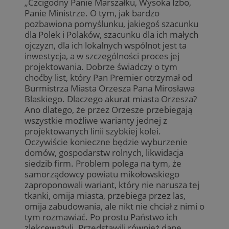
„Czcigodny Panie Marszałku, Wysoka Izbo,
Panie Ministrze. O tym, jak bardzo
pozbawiona pomyślunku, jakiegoś szacunku
dla Polek i Polaków, szacunku dla ich małych
ojczyzn, dla ich lokalnych wspólnot jest ta
inwestycja, a w szczególności proces jej
projektowania. Dobrze świadczy o tym
choćby list, który Pan Premier otrzymał od
Burmistrza Miasta Orzesza Pana Mirosława
Blaskiego. Dlaczego akurat miasta Orzesza?
Ano dlatego, że przez Orzesze przebiegają
wszystkie możliwe warianty jednej z
projektowanych linii szybkiej kolei.
Oczywiście konieczne będzie wyburzenie
domów, gospodarstw rolnych, likwidacja
siedzib firm. Problem polega na tym, że
samorządowcy powiatu mikołowskiego
zaproponowali wariant, który nie narusza tej
tkanki, omija miasta, przebiega przez las,
omija zabudowania, ale nikt nie chciał z nimi o
tym rozmawiać. Po prostu Państwo ich
zlekceważyli. Przedstawili również dane