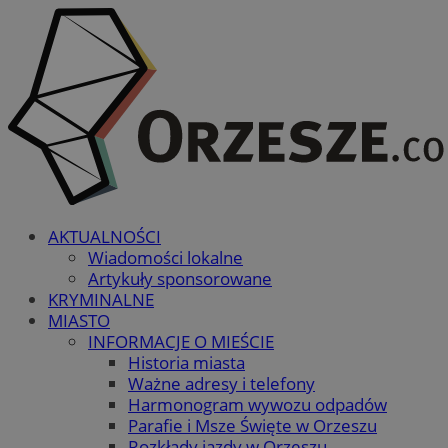
AKTUALNOŚCI
Wiadomości lokalne
Artykuły sponsorowane
KRYMINALNE
MIASTO
INFORMACJE O MIEŚCIE
Historia miasta
Ważne adresy i telefony
Harmonogram wywozu odpadów
Parafie i Msze Święte w Orzeszu
Rozkłady jazdy w Orzeszu