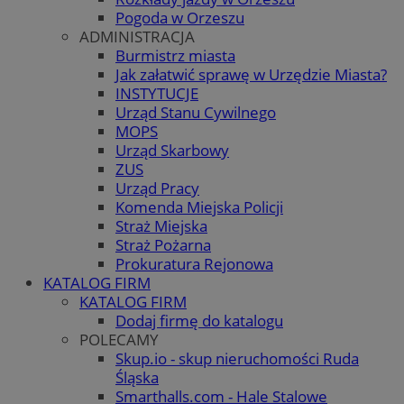
Pogoda w Orzeszu
ADMINISTRACJA
Burmistrz miasta
Jak załatwić sprawę w Urzędzie Miasta?
INSTYTUCJE
Urząd Stanu Cywilnego
MOPS
Urząd Skarbowy
ZUS
Urząd Pracy
Komenda Miejska Policji
Straż Miejska
Straż Pożarna
Prokuratura Rejonowa
KATALOG FIRM
KATALOG FIRM
Dodaj firmę do katalogu
POLECAMY
Skup.io - skup nieruchomości Ruda
Śląska
Smarthalls.com - Hale Stalowe