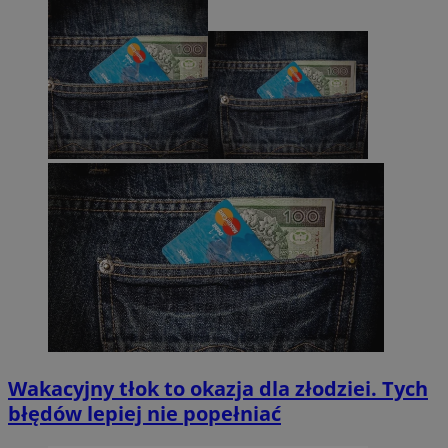
Wakacyjny tłok to okazja dla złodziei. Tych
błędów lepiej nie popełniać