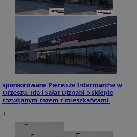
sponsorowane
Pierwsze Intermarché w
Orzeszu. Ida i Salar Diznabi o sklepie
rozwijanym razem z mieszkańcami
4