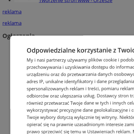
Tworzenie stron www - Orzesze
reklama
reklama
Ogłoszenia
Odpowiedzialne korzystanie z Twoi
My i nasi partnerzy używamy plików cookie i podob
przechowywania i uzyskiwania dostępu do informac
urządzeniu oraz do przetwarzania danych osobowych
adres IP, unikalne identyfikatory i dane przeglądani
spersonalizowanych reklam i treści, pomiaru reklam i
odbiorców oraz ulepszania usług.
Dostawcy stron tr
również przetwarzać Twoje dane w tych i innych cel
wykorzystywać precyzyjne dane geolokalizacyjne i c
Twoje wybory dotyczą wyłącznie tej witryny. Niekt
opierać się na prawnie uzasadnionym interesie zami
prawo sprzeciwić się temu w
Ustawieniach reklam
.