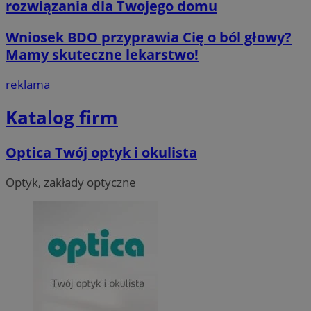
rozwiązania dla Twojego domu
Wniosek BDO przyprawia Cię o ból głowy?
Mamy skuteczne lekarstwo!
reklama
__cf_bm
29 minut 55
Cloudflare
sekund
Inc.
.twitter.com
Katalog firm
Optica Twój optyk i okulista
Optyk, zakłady optyczne
Nazwa
Provider
/
Dome
Provider
/
Okres
Nazwa
Opis
Domena
przechowywania
ustat_agfw3qpwXtzumy9y6uj2bdltvfr72d
.ustat.info
Provider
/
Okres
Nazwa
Op
_clck
.orzesze.com.pl
11 miesięcy 4
Ten pl
Domena
przechowywania
ustat_8hezdrw6jXdviqr1lbz8mnhdXttsgy
.ustat.info
tygodnie
śledzen
użytko