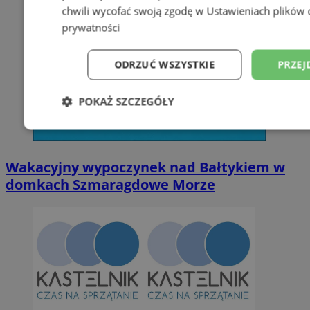
chwili wycofać swoją zgodę w
Ustawieniach plików 
prywatności
ODRZUĆ WSZYSTKIE
PRZEJ
POKAŻ SZCZEGÓŁY
Niezbędne
Wydajność
Targetowani
Wakacyjny wypoczynek nad Bałtykiem w
domkach Szmaragdowe Morze
Niesklasyfikowane
Niezbędne
Wydajność
Targetowanie
Funkcjonalno
Niezbędne pliki cookie umożliwiają korzystanie z podstawowych fun