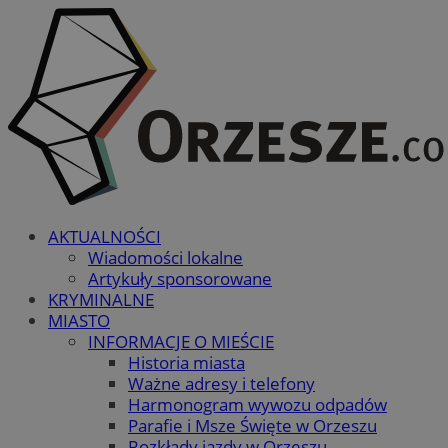
AKTUALNOŚCI
Wiadomości lokalne
Artykuły sponsorowane
KRYMINALNE
MIASTO
INFORMACJE O MIEŚCIE
Historia miasta
Ważne adresy i telefony
Harmonogram wywozu odpadów
Parafie i Msze Święte w Orzeszu
Rozkłady jazdy w Orzeszu