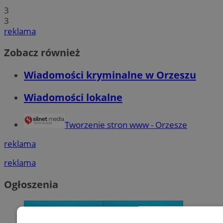
3
3
reklama
Zobacz również
Wiadomości kryminalne w Orzeszu
Wiadomości lokalne
Tworzenie stron www - Orzesze
reklama
reklama
Ogłoszenia