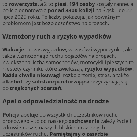
to
rowerzysta
, a 2 to
piesi
.
194 osoby
zostały ranne, a
policja odnotowała
ponad 3300 kolizji
na Śląsku do 22
lipca 2025 roku. Te liczby pokazują, jak poważnym
problemem jest bezpieczeństwo na drogach.
Wzmożony ruch a ryzyko wypadków
Wakacje
to czas wyjazdów, wczasów i wypoczynku, ale
także wzmożonego ruchu pojazdów na drogach.
Zwiększona liczba samochodów, motocykli i pieszych to
niestety czynniki, które zwiększają
ryzyko wypadków
.
Każda chwila nieuwagi
, rozkojarzenie, stres, a także
alkohol
czy
substancje odurzające
przyczyniają się
do
tragicznych zdarzeń
.
Apel o odpowiedzialność na drodze
Policja
apeluje do wszystkich uczestników ruchu
drogowego – to od naszego
zachowania
zależy życie i
zdrowie nasze, naszych bliskich oraz innych
uczestników ruchu.
Pamiętajmy o zasadzie