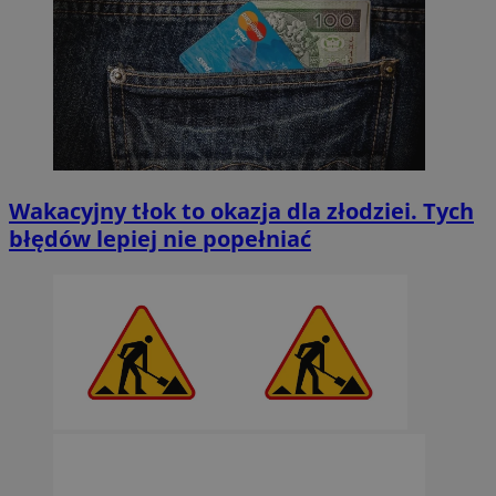
Wakacyjny tłok to okazja dla złodziei. Tych
błędów lepiej nie popełniać