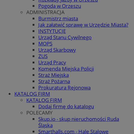
Pogoda w Orzeszu
ADMINISTRACJA
Burmistrz miasta
Jak załatwić sprawę w Urzędzie Miasta?
INSTYTUCJE
Urząd Stanu Cywilnego
MOPS
Urząd Skarbowy
ZUS
Urząd Pracy
Komenda Miejska Policji
Straż Miejska
Straż Pożarna
Prokuratura Rejonowa
KATALOG FIRM
KATALOG FIRM
Dodaj firmę do katalogu
POLECAMY
Skup.io - skup nieruchomości Ruda
Śląska
Smarthalls.com - Hale Stalowe