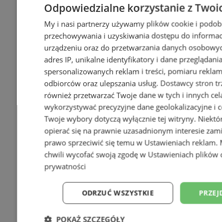
Odpowiedzialne korzystanie z Twoi
My i nasi partnerzy używamy plików cookie i podob
przechowywania i uzyskiwania dostępu do informac
urządzeniu oraz do przetwarzania danych osobowych
adres IP, unikalne identyfikatory i dane przeglądani
spersonalizowanych reklam i treści, pomiaru reklam i
odbiorców oraz ulepszania usług.
Dostawcy stron tr
również przetwarzać Twoje dane w tych i innych cel
wykorzystywać precyzyjne dane geolokalizacyjne i c
Twoje wybory dotyczą wyłącznie tej witryny. Niekt
opierać się na prawnie uzasadnionym interesie zami
prawo sprzeciwić się temu w
Ustawieniach reklam
.
chwili wycofać swoją zgodę w
Ustawieniach plików 
prywatności
ODRZUĆ WSZYSTKIE
PRZEJ
POKAŻ SZCZEGÓŁY