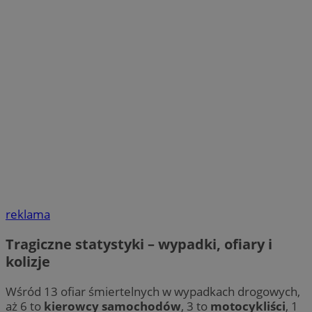
reklama
Tragiczne statystyki – wypadki, ofiary i
kolizje
Wśród 13 ofiar śmiertelnych w wypadkach drogowych,
aż 6 to
kierowcy samochodów
, 3 to
motocykliści
, 1