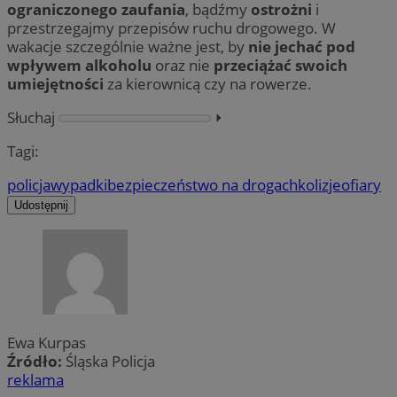
ograniczonego zaufania
, bądźmy
ostrożni
i
przestrzegajmy przepisów ruchu drogowego. W
wakacje szczególnie ważne jest, by
nie jechać pod
wpływem alkoholu
oraz nie
przeciążać swoich
umiejętności
za kierownicą czy na rowerze.
Słuchaj
⏵︎
Tagi:
policja
wypadki
bezpieczeństwo na drogach
kolizje
ofiary
Udostępnij
Ewa Kurpas
Źródło:
Śląska Policja
reklama