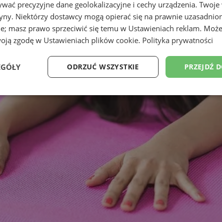
wać precyzyjne dane geolokalizacyjne i cechy urządzenia. Twoje
tryny. Niektórzy dostawcy mogą opierać się na prawnie uzasadnio
ie; masz prawo sprzeciwić się temu w
Ustawieniach reklam
. Może
woją zgodę w
Ustawieniach plików cookie
.
Polityka prywatności
EGÓŁY
ODRZUĆ WSZYSTKIE
PRZEJDŹ 
Wydajność
Targetowanie
Funkcjonalność
Ni
ezbędne
Wydajność
Targetowanie
Funkcjonalność
Niesklasyfikow
ie umożliwiają korzystanie z podstawowych funkcji strony internetowej, takich jak log
Bez niezbędnych plików cookie nie można prawidłowo korzystać ze strony internetowe
Provider
/
Okres
Opis
Domena
przechowywania