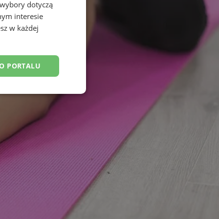
 wybory dotyczą
nym interesie
sz w każdej
DO PORTALU
esklasyfikowane
ane
owanie użytkownika i
j.