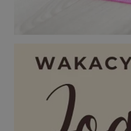
SessID
QeSessID
MvSessID
VISITOR_PRIVACY_
__cf_bm
CookieScriptConse
__cf_bm