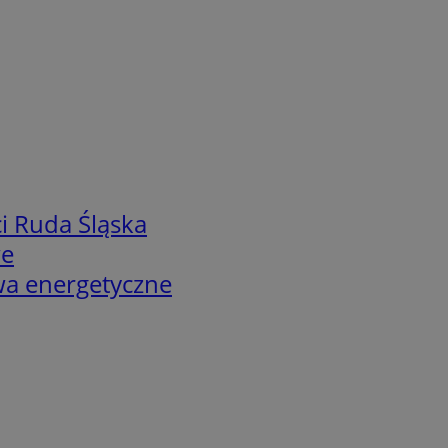
i Ruda Śląska
we
twa energetyczne