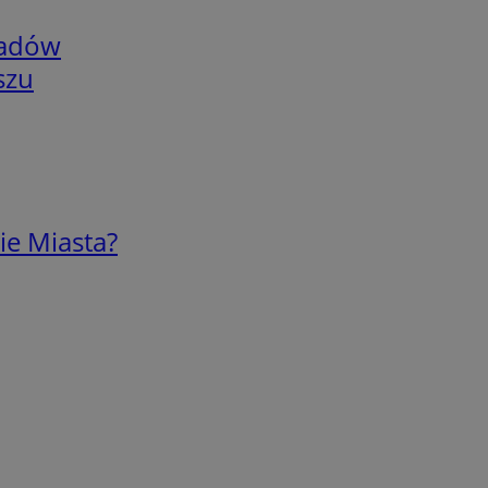
adów
szu
ie Miasta?