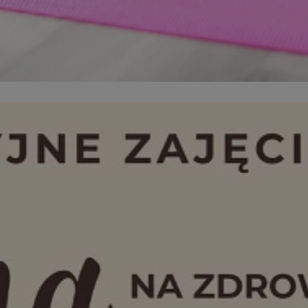
orzesze.com.pl
1 rok
Ten plik cookie przechowuje identyfi
orzesze.com.pl
1 rok
Ten plik cookie przechowuje identyfi
orzesze.com.pl
1 rok
Ten plik cookie przechowuje identyfi
METADATA
5 miesięcy 4
Ten plik cookie przechowuje inform
YouTube
tygodnie
użytkownika oraz jego preferencjac
.youtube.com
prywatności podczas korzystania z w
wybory dotyczące polityki prywatno
zgody, zapewniając ich przestrzega
wizytach. Dzięki temu użytkownik 
konfigurować swoich preferencji, c
zgodność z regulacjami ochrony da
29 minut 59
Ten plik cookie służy do rozróżniani
Cloudflare
sekund
to korzystne dla strony internetow
Inc.
umożliwia tworzenie ważnych rapo
.x.com
korzystania z jej witryny internetow
nt
4 tygodnie 2 dni
Ten plik cookie jest używany przez 
CookieScript
Google Privacy Policy
Script.com do zapamiętywania prefe
orzesze.com.pl
zgody użytkownika na pliki cookie. 
aby baner cookie Cookie-Script.com
29 minut 55
Ten plik cookie służy do rozróżniani
Cloudflare
sekund
to korzystne dla strony internetow
Inc.
umożliwia tworzenie ważnych rapo
.twitter.com
korzystania z jej witryny internetow