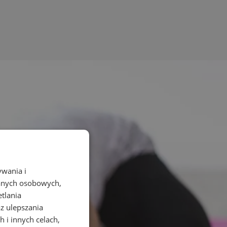
ywania i
danych osobowych,
etlania
az ulepszania
 i innych celach,