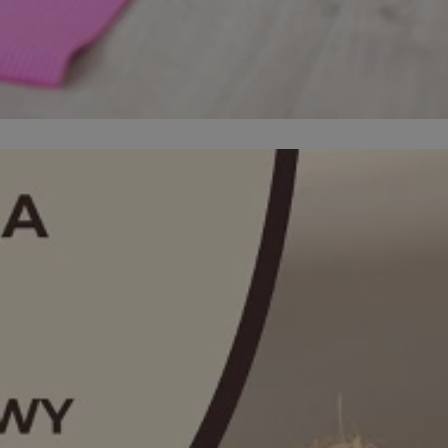
kator sesji.
kator sesji.
kator sesji.
acje o zgodzie
h dotyczących
itryny. Rejestruje
ści i ustawień
nie w kolejnych
nie musi ponownie
o zwiększa wygodę i
nych.
a ludzi i botów. Jest
ej, ponieważ
rtów na temat
ej.
usługę Cookie-
rencji dotyczących
Jest to konieczne,
 działał poprawnie.
a ludzi i botów. Jest
ej, ponieważ
rtów na temat
ej.