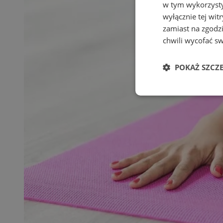
w tym wykorzysty
wyłącznie tej wi
zamiast na zgodz
chwili wycofać s
POKAŻ SZCZ
Niezbędne
Ni
Niezbędne pliki cook
zarządzanie kontem. 
Nazwa