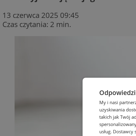
13 czerwca 2025 09:45
Czas czytania: 2 min.
Odpowiedzia
My i nasi partne
uzyskiwania dost
takich jak Twój a
spersonalizowanyc
usług.
Dostawcy s