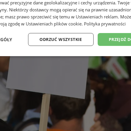
wać precyzyjne dane geolokalizacyjne i cechy urządzenia. Twoje
tryny. Niektórzy dostawcy mogą opierać się na prawnie uzasadnio
ie; masz prawo sprzeciwić się temu w
Ustawieniach reklam
. Może
woją zgodę w
Ustawieniach plików cookie
.
Polityka prywatności
EGÓŁY
ODRZUĆ WSZYSTKIE
PRZEJDŹ 
Wydajność
Targetowanie
Funkcjonalność
Ni
ezbędne
Wydajność
Targetowanie
Funkcjonalność
Niesklasyfikow
ie umożliwiają korzystanie z podstawowych funkcji strony internetowej, takich jak log
Bez niezbędnych plików cookie nie można prawidłowo korzystać ze strony internetowe
Provider
/
Okres
Opis
Domena
przechowywania