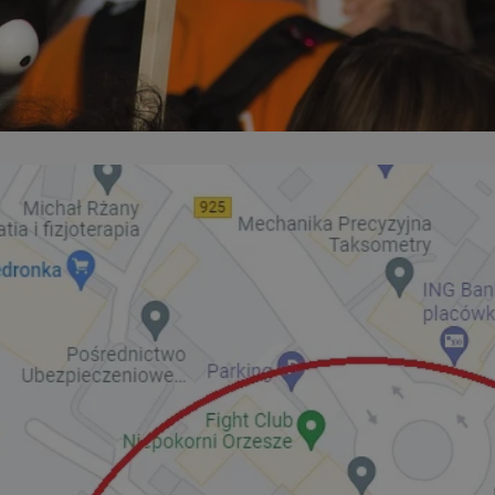
orzesze.com.pl
1 rok
Ten plik cookie przechowuje identyfi
orzesze.com.pl
1 rok
Ten plik cookie przechowuje identyfi
orzesze.com.pl
1 rok
Ten plik cookie przechowuje identyfi
METADATA
5 miesięcy 4
Ten plik cookie przechowuje inform
YouTube
tygodnie
użytkownika oraz jego preferencjac
.youtube.com
prywatności podczas korzystania z w
wybory dotyczące polityki prywatno
zgody, zapewniając ich przestrzega
wizytach. Dzięki temu użytkownik 
konfigurować swoich preferencji, c
zgodność z regulacjami ochrony da
29 minut 59
Ten plik cookie służy do rozróżniani
Cloudflare
sekund
to korzystne dla strony internetow
Inc.
umożliwia tworzenie ważnych rapo
.x.com
korzystania z jej witryny internetow
nt
4 tygodnie 2 dni
Ten plik cookie jest używany przez 
CookieScript
Google Privacy Policy
Script.com do zapamiętywania prefe
orzesze.com.pl
zgody użytkownika na pliki cookie. 
aby baner cookie Cookie-Script.com
29 minut 55
Ten plik cookie służy do rozróżniani
Cloudflare
sekund
to korzystne dla strony internetow
Inc.
umożliwia tworzenie ważnych rapo
.twitter.com
korzystania z jej witryny internetow