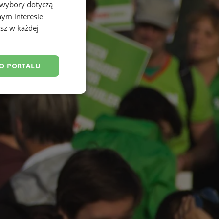
 wybory dotyczą
nym interesie
sz w każdej
DO PORTALU
esklasyfikowane
ane
owanie użytkownika i
j.