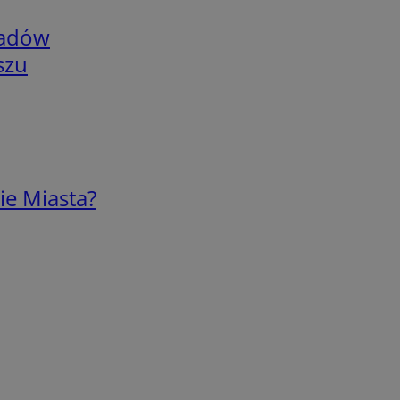
adów
szu
ie Miasta?