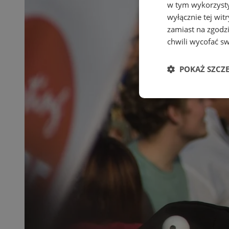
w tym wykorzysty
wyłącznie tej wi
zamiast na zgodz
chwili wycofać s
POKAŻ SZCZ
Niezbędne
Ni
Niezbędne pliki cook
zarządzanie kontem. 
Nazwa