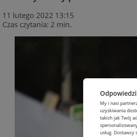
11 lutego 2022 13:15
Czas czytania: 2 min.
Odpowiedzia
My i nasi partne
uzyskiwania dost
takich jak Twój a
spersonalizowanyc
usług.
Dostawcy s