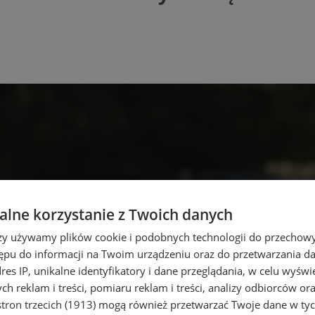
lne korzystanie z Twoich danych
rzy używamy plików cookie i podobnych technologii do przechow
ępu do informacji na Twoim urządzeniu oraz do przetwarzania 
dres IP, unikalne identyfikatory i dane przeglądania, w celu wyświ
h reklam i treści, pomiaru reklam i treści, analizy odbiorców or
tron trzecich (1913)
mogą również przetwarzać Twoje dane w tych