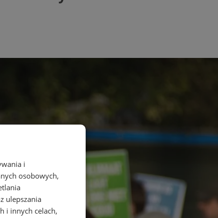
ywania i
danych osobowych,
etlania
az ulepszania
 i innych celach,