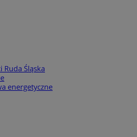
i Ruda Śląska
we
twa energetyczne