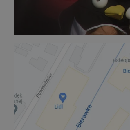
SessID
QeSessID
MvSessID
VISITOR_PRIVACY_
__cf_bm
CookieScriptConse
__cf_bm