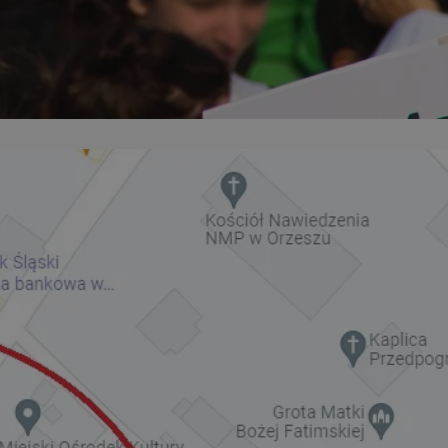
kator sesji.
kator sesji.
kator sesji.
acje o zgodzie
h dotyczących
itryny. Rejestruje
ści i ustawień
nie w kolejnych
nie musi ponownie
o zwiększa wygodę i
nych.
a ludzi i botów. Jest
ej, ponieważ
rtów na temat
ej.
usługę Cookie-
rencji dotyczących
Jest to konieczne,
 działał poprawnie.
a ludzi i botów. Jest
ej, ponieważ
rtów na temat
ej.